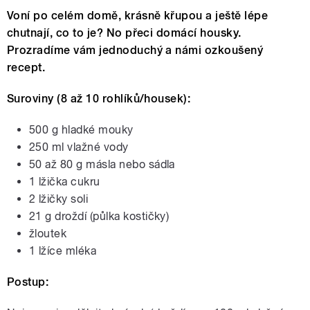
Voní po celém domě, krásně křupou a ještě lépe
chutnají, co to je? No přeci domácí housky.
Prozradíme vám jednoduchý a námi ozkoušený
recept.
Suroviny (8 až 10 rohlíků/housek):
500 g hladké mouky
250 ml vlažné vody
50 až 80 g másla nebo sádla
1 lžička cukru
2 lžičky soli
21 g droždí (půlka kostičky)
žloutek
1 lžíce mléka
Postup: