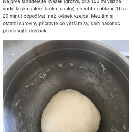
Nejprve si zadělejte kvásek (droždí, cca 100 ml vlažné
vody, lžička cukru, lžička mouky) a nechte přibližně 10 až
20 minut odpočívat, než kvásek vzejde. Mezitím si
ostatní suroviny připravte do větší mísy, kam nakonec
přimíchejte i kvásek.