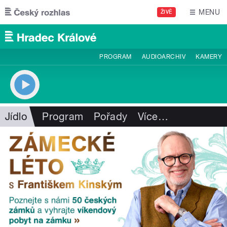
Přejít k hlavnímu obsahu
MENU
ŽIVĚ
PROGRAM
AUDIOARCHIV
KAMERY
Jídlo
Program
Pořady
Více
…