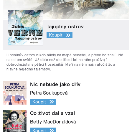
Tajuplný ostrov
Koupit
Lincolnův ostrov nikdo nikdy na mapě nenašel, a přece ho znají lidé
na celém světě. Už déle než sto třicet let na něm prožívají
dobrodružství s pěticí trosečníků, kteří na něm našli útočiště, a
hlavně nejedno tajemství.
Nic nebude jako dřív
Petra Soukupová
Koupit
Co život dal a vzal
Betty MacDonaldová
Koupit