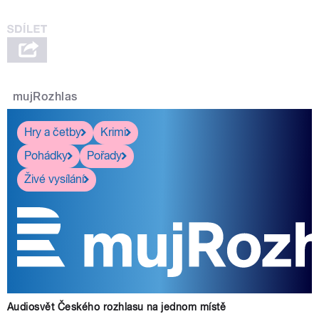
mujRozhlas
Hry a četby
Krimi
Pohádky
Pořady
Živé vysílání
Audiosvět Českého rozhlasu na jednom místě