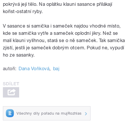
pokrývá její tělo. Na oplátku klauni sasance přilákají
kořist-ostatní ryby.
V sasance si samička i sameček najdou vhodné místo,
kde se samička vytře a sameček oplodní jikry. Než se
malí klauni vylíhnou, stará se o ně sameček. Tak samička
zjistí, jestli je sameček dobrým otcem. Pokud ne, vypudí
ho ze sasanky.
autoři:
Dana Voňková
,
baj
Všechny díly pořadu na mujRozhlas