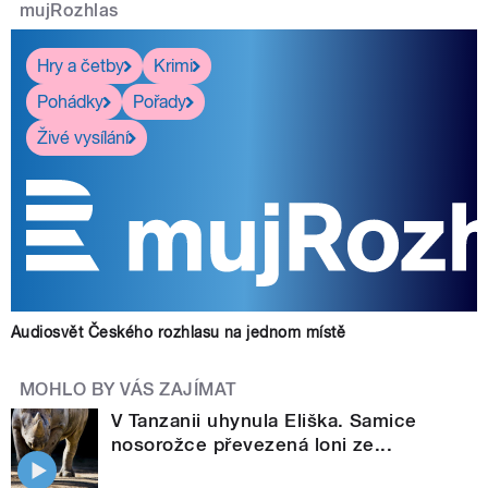
mujRozhlas
Hry a četby
Krimi
Pohádky
Pořady
Živé vysílání
Audiosvět Českého rozhlasu na jednom místě
MOHLO BY VÁS ZAJÍMAT
V Tanzanii uhynula Eliška. Samice
nosorožce převezená loni ze...