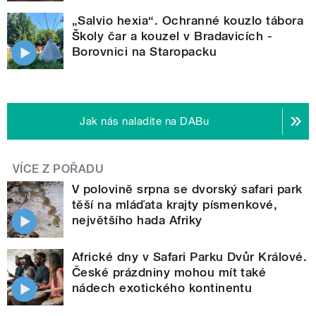
„Salvio hexia“. Ochranné kouzlo tábora
Školy čar a kouzel v Bradavicích -
Borovnici na Staropacku
Jak nás naladíte na DABu
VÍCE Z POŘADU
V polovině srpna se dvorský safari park
těší na mláďata krajty písmenkové,
největšího hada Afriky
Africké dny v Safari Parku Dvůr Králové.
České prázdniny mohou mít také
nádech exotického kontinentu