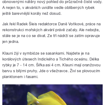
obnovenými nátěry nový pohled do průzračně čisté vody.
A nejen to, v akváriích uvidíte vedle oblíbených rybek
ještě barevnější korály než dosud.
Jak řekl Radek Šleis redaktorce Daně Voňkové, práce na
rekonstrukci mořských akvárií právě začaly. Ale nebojte,
stále se je na co se dívat. Ze tří nádrží se zatím opravuje
jen jedna.
Klauni žijí v symbióze se sasankami. Najdete je na
korálových útesech Indického a Tichého oceánu. Délka
rybky je 7 - 14 cm. Šířka asi 4 cm. Klauni mají oranžovou
barvu s bílými pruhy. Jde o všežravce. Živí se plovoucím
planktonem i řasami.