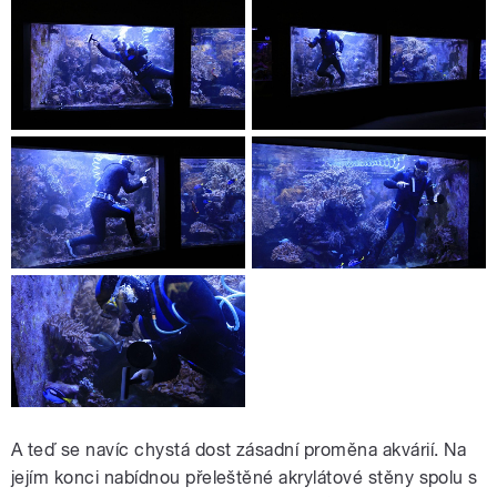
A teď se navíc chystá dost zásadní proměna akvárií. Na
jejím konci nabídnou přeleštěné akrylátové stěny spolu s