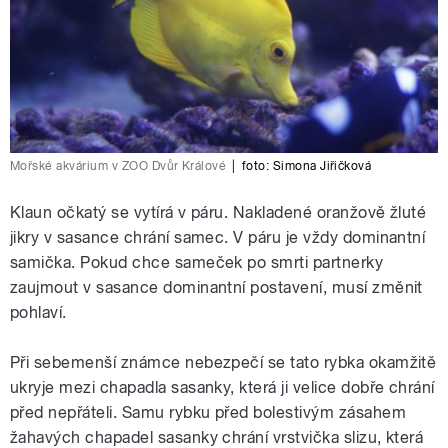
Mořské akvárium v ZOO Dvůr Králové
|
foto: Simona Jiřičková
Klaun očkatý se vytírá v páru. Nakladené oranžově žluté
jikry v sasance chrání samec. V páru je vždy dominantní
samička. Pokud chce sameček po smrti partnerky
zaujmout v sasance dominantní postavení, musí změnit
pohlaví.
Při sebemenší známce nebezpečí se tato rybka okamžitě
ukryje mezi chapadla sasanky, která ji velice dobře chrání
před nepřáteli. Samu rybku před bolestivým zásahem
žahavých chapadel sasanky chrání vrstvička slizu, která