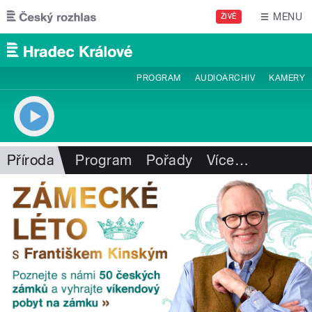
Přejít k hlavnímu obsahu
MENU
ŽIVĚ
PROGRAM
AUDIOARCHIV
KAMERY
Příroda
Program
Pořady
Více
…