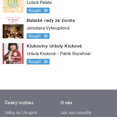
Luboš Palata
Koupit
Babské rady ze života
Jaroslava Vykoupilová
Koupit
Klukoviny Uršuly Klukové
Uršula Kluková – Patrik Rozehnal
Koupit
Český rozhlas
O nás
Válka na Ukrajině
Jak nás naladíte