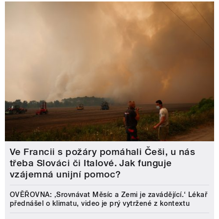
Ve Francii s požáry pomáhali Češi, u nás
třeba Slováci či Italové. Jak funguje
vzájemná unijní pomoc?
OVĚŘOVNA: ‚Srovnávat Měsíc a Zemi je zavádějící.‘ Lékař
přednášel o klimatu, video je prý vytržené z kontextu