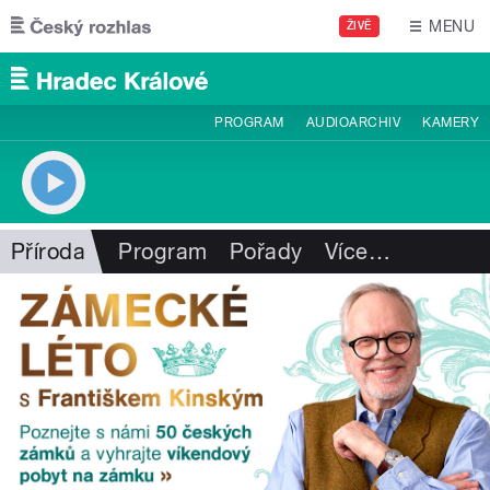
Přejít k hlavnímu obsahu
MENU
ŽIVĚ
PROGRAM
AUDIOARCHIV
KAMERY
Příroda
Program
Pořady
Více
…