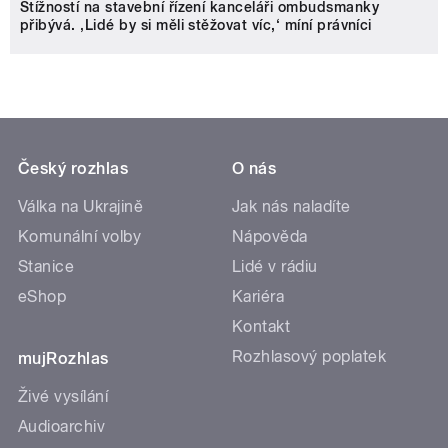
Stížností na stavební řízení kanceláři ombudsmanky
přibývá. ‚Lidé by si měli stěžovat víc,‘ míní právníci
Český rozhlas
O nás
Válka na Ukrajině
Jak nás naladíte
Komunální volby
Nápověda
Stanice
Lidé v rádiu
eShop
Kariéra
Kontakt
Rozhlasový poplatek
mujRozhlas
Živé vysílání
Audioarchiv