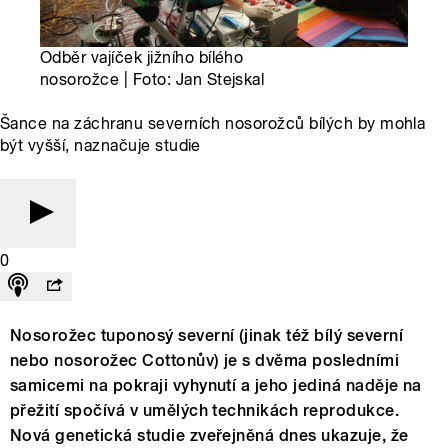
Odběr vajíček jižního bílého
nosorožce | Foto: Jan Stejskal
Šance na záchranu severních nosorožců bílých by mohla
být vyšší, naznačuje studie
0
Nosorožec tuponosý severní (jinak též bílý severní
nebo nosorožec Cottonův) je s dvěma posledními
samicemi na pokraji vyhynutí a jeho jediná naděje na
přežití spočívá v umělých technikách reprodukce.
Nová genetická studie zveřejněná dnes ukazuje, že