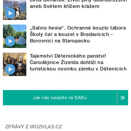
aneb Světem křížem krážem
„Salvio hexia“. Ochranné kouzlo tábora
Školy čar a kouzel v Bradavicích -
Borovnici na Staropacku
Tajemství Dětenického panství!
Čarodějnice Žizelda dohlíží na
turistickou novinku zámku v Dětenicích
Jak nás naladíte na DABu
ZPRÁVY Z IROZHLAS.CZ