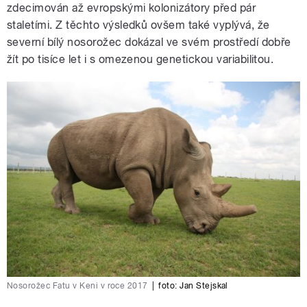
zdecimován až evropskými kolonizátory před pár
staletími. Z těchto výsledků ovšem také vyplývá, že
severní bílý nosorožec dokázal ve svém prostředí dobře
žít po tisíce let i s omezenou genetickou variabilitou.
Nosorožec Fatu v Keni v roce 2017
|
foto:
Jan Stejskal