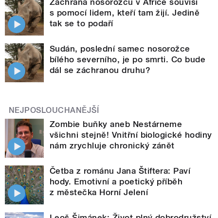
Záchrana nosorožců v Africe souvisí
s pomocí lidem, kteří tam žijí. Jedině
tak se to podaří
Sudán, poslední samec nosorožce
bílého severního, je po smrti. Co bude
dál se záchranou druhu?
NEJPOSLOUCHANĚJŠÍ
Zombie buňky aneb Nestárneme
všichni stejně! Vnitřní biologické hodiny
nám zrychluje chronický zánět
Četba z románu Jana Štiftera: Paví
hody. Emotivní a poetický příběh
z městečka Horní Jelení
Leoš Šimánek: Život plný dobrodružství