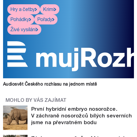
Hry a četby
Krimi
Pohádky
Pořady
Živé vysílání
Audiosvět Českého rozhlasu na jednom místě
MOHLO BY VÁS ZAJÍMAT
První hybridní embryo nosorožce.
V záchraně nosorožců bílých severních
jsme na převratném bodu