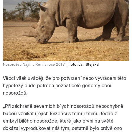
Nosorožec Najin v Keni v roce 2017
|
foto:
Jan Stejskal
Vědci však uvádějí, že pro potvrzení nebo vyvrácení této
hypotézy bude potřeba poznat celé genomy obou
nosorožců.
„Při záchraně severních bílých nosorožců nepochybně
budou vznikat i jejich kříženci s těmi jižními. Jedno z
embryí bílého nosorožce, které jako první na světě
dokázal vyprodukovat náš tým, ostatně bylo právě ono