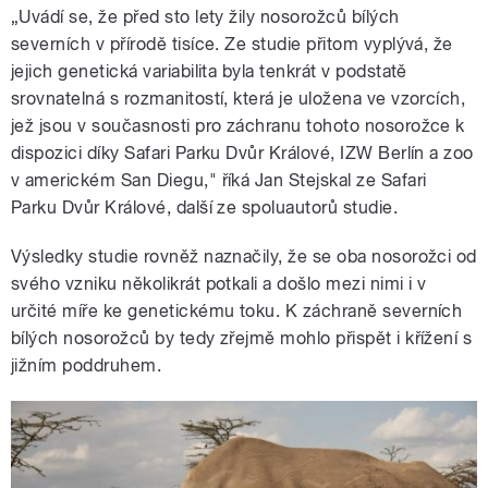
„Uvádí se, že před sto lety žily nosorožců bílých
severních v přírodě tisíce. Ze studie přitom vyplývá, že
jejich genetická variabilita byla tenkrát v podstatě
srovnatelná s rozmanitostí, která je uložena ve vzorcích,
jež jsou v současnosti pro záchranu tohoto nosorožce k
dispozici díky Safari Parku Dvůr Králové, IZW Berlín a zoo
v americkém San Diegu," říká Jan Stejskal ze Safari
Parku Dvůr Králové, další ze spoluautorů studie.
Výsledky studie rovněž naznačily, že se oba nosorožci od
svého vzniku několikrát potkali a došlo mezi nimi i v
určité míře ke genetickému toku. K záchraně severních
bílých nosorožců by tedy zřejmě mohlo přispět i křížení s
jižním poddruhem.