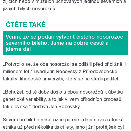
žijících nebo v muzeích uchovaných jedinců severních a
jižních bílých nosorožců.
Věřím, že se podaří vytvořit čistého nosorožce
severního bílého. Jsme na dobré cestě a
jdeme dál
„Potvrdilo se, že oba nosorožci se odlišili před přibližně 1
milionem let," uvádí Jan Robovský z Přírodovědecké
fakulty Jihočeské univerzity, který se na studii podílel.
„Bohužel, od té doby došlo u obou nosorožců k úbytku
genetické variability, a to jak vlivem přírodních procesů,
tak člověka," dodává Jan Robovský.
Severního bílého nosorožce patrně zdecimovala africká
etnika už před několika tisíci lety, jeho jižní protějšek byl