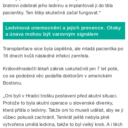
bratrovi odebrali jeho ledvinu a implantovali ji do těla
pacientky. Ten štěp skutečně začal fungovat.
“
Ledvinová onemocnění a jejich prevence. Otoky
a únava mohou být varovným signálem
Transplantace sice byla úspěšná, ale mladá pacientka po
16 dnech kvůli následné infekci zemřela.
Královéhradečtí lékaři zákrok uskutečnili jen 7 let poté,
co se podobná věc podařila doktorům v americkém
Bostonu.
„Oni byli v Hradci trošku postaveni před akutní situaci.
Protože to byla akutní operace u slovenské dívenky,
která přišla o ledviny. Takže oni to museli udělat, aby se ji
vůbec pokusili zachránit. Tenkrát ještě nebyla plně
vytvořena umělá ledvina, takže to byl velký krok. A i těch