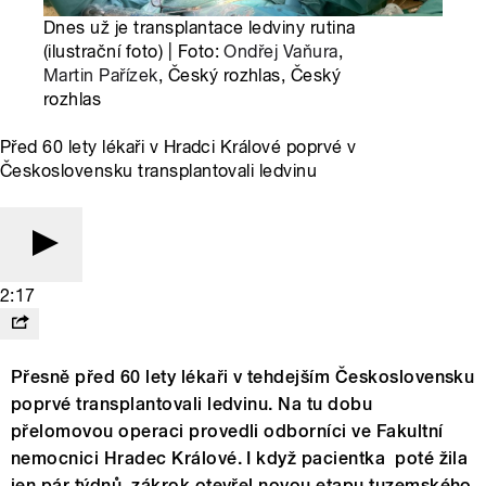
Dnes už je transplantace ledviny rutina
(ilustrační foto) | Foto:
Ondřej Vaňura
,
Martin Pařízek
, Český rozhlas, Český
rozhlas
Před 60 lety lékaři v Hradci Králové poprvé v
Československu transplantovali ledvinu
2:17
Přesně před 60 lety lékaři v tehdejším Československu
poprvé transplantovali ledvinu. Na tu dobu
přelomovou operaci provedli odborníci ve Fakultní
nemocnici Hradec Králové. I když pacientka poté žila
jen pár týdnů, zákrok otevřel novou etapu tuzemského