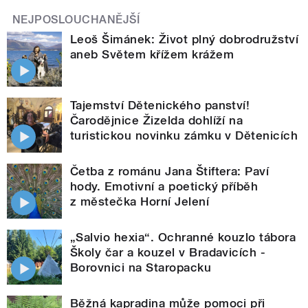
NEJPOSLOUCHANĚJŠÍ
Leoš Šimánek: Život plný dobrodružství
aneb Světem křížem krážem
Tajemství Dětenického panství!
Čarodějnice Žizelda dohlíží na
turistickou novinku zámku v Dětenicích
Četba z románu Jana Štiftera: Paví
hody. Emotivní a poetický příběh
z městečka Horní Jelení
„Salvio hexia“. Ochranné kouzlo tábora
Školy čar a kouzel v Bradavicích -
Borovnici na Staropacku
Běžná kapradina může pomoci při