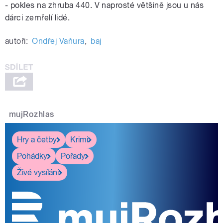
- pokles na zhruba 440. V naprosté většině jsou u nás
dárci zemřelí lidé.
autoři:
Ondřej Vaňura
,
baj
mujRozhlas
Hry a četby
Krimi
Pohádky
Pořady
Živé vysílání