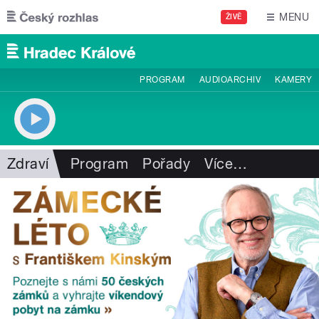
Přejít k hlavnímu obsahu
MENU
ŽIVĚ
PROGRAM
AUDIOARCHIV
KAMERY
Zdraví
Program
Pořady
Více
…