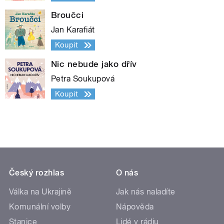
Broučci
Jan Karafiát
Koupit
Nic nebude jako dřív
Petra Soukupová
Koupit
Český rozhlas
O nás
Válka na Ukrajině
Jak nás naladíte
Komunální volby
Nápověda
Stanice
Lidé v rádiu