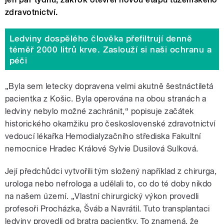
zdravotnictví.
Ledviny dospělého člověka přefiltrují denně
téměř 2000 litrů krve. Zaslouží si naši ochranu a
péči
„Byla sem letecky dopravena velmi akutně šestnáctiletá
pacientka z Košic. Byla operována na obou stranách a
ledviny nebylo možné zachránit,“ popisuje začátek
historického okamžiku pro československé zdravotnictví
vedoucí lékařka Hemodialyzačního střediska Fakultní
nemocnice Hradec Králové Sylvie Dusilová Sulková.
Její předchůdci vytvořili tým složený například z chirurga,
urologa nebo nefrologa a udělali to, co do té doby nikdo
na našem území. „Vlastní chirurgický výkon provedli
profesoři Procházka, Šváb a Navrátil. Tuto transplantaci
ledviny provedli od bratra pacientky. To znamená, že