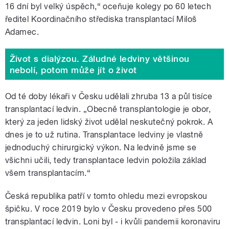
16 dní byl velký úspěch,
“
oceňuje kolegy po 60 letech
ředitel Koordinačního střediska transplantací Miloš
Adamec.
Život s dialýzou. Záludné ledviny většinou
nebolí, potom může jít o život
Od té doby lékaři v Česku udělali zhruba 13 a půl tisíce
transplantací ledvin. „Obecně transplantologie je obor,
který za jeden lidský život udělal neskutečný pokrok. A
dnes je to už rutina. Transplantace ledviny je vlastně
jednoduchý chirurgický výkon. Na ledvině jsme se
všichni učili, tedy transplantace ledvin položila základ
všem transplantacím.
“
Česká republika patří v tomto ohledu mezi evropskou
špičku. V roce 2019 bylo v Česku provedeno přes 500
transplantací ledvin. Loni byl - i kvůli pandemii koronaviru