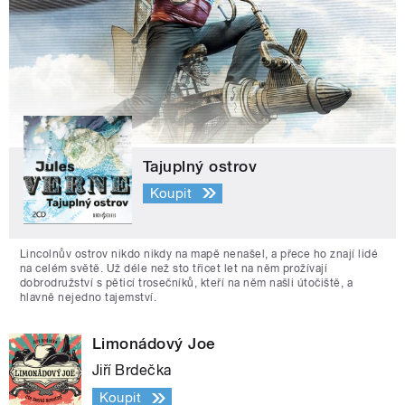
Tajuplný ostrov
Koupit
Lincolnův ostrov nikdo nikdy na mapě nenašel, a přece ho znají lidé
na celém světě. Už déle než sto třicet let na něm prožívají
dobrodružství s pěticí trosečníků, kteří na něm našli útočiště, a
hlavně nejedno tajemství.
Limonádový Joe
Jiří Brdečka
Koupit