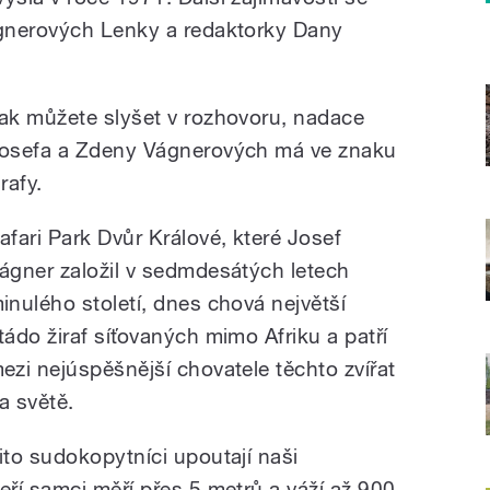
gnerových Lenky a redaktorky Dany
ak můžete slyšet v rozhovoru, nadace
osefa a Zdeny Vágnerových má ve znaku
irafy.
afari Park Dvůr Králové, které Josef
ágner založil v sedmdesátých letech
inulého století, dnes chová největší
tádo žiraf síťovaných mimo Afriku a patří
ezi nejúspěšnější chovatele těchto zvířat
a světě.
ito sudokopytníci upoutají naši
ří samci měří přes 5 metrů a váží až 900