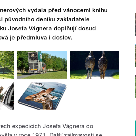
nerových vydala před vánocemi knihu
ci původního deníku zakladatele
rku Josefa Vágnera doplňují dosud
ová je předmluva i doslov.
 třech expedicích Josefa Vágnera do
šla v roce 1971. Další zajímavosti se