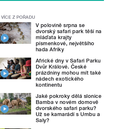
VÍCE Z POŘADU
V polovině srpna se
dvorský safari park těší na
mláďata krajty
písmenkové, největšího
hada Afriky
Africké dny v Safari Parku
Dvůr Králové. České
prázdniny mohou mít také
nádech exotického
kontinentu
Jaké pokroky dělá slonice
Bamba v novém domově
dvorského safari parku?
Už se kamarádí s Umbu a
Saly?