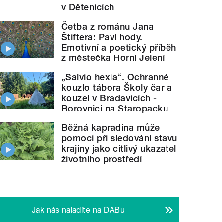
v Dětenicích
Četba z románu Jana
Štiftera: Paví hody.
Emotivní a poetický příběh
z městečka Horní Jelení
„Salvio hexia“. Ochranné
kouzlo tábora Školy čar a
kouzel v Bradavicích -
Borovnici na Staropacku
Běžná kapradina může
pomoci při sledování stavu
krajiny jako citlivý ukazatel
životního prostředí
Jak nás naladíte na DABu