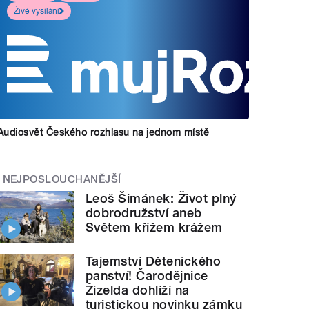
Živé vysílání
Audiosvět Českého rozhlasu na jednom místě
NEJPOSLOUCHANĚJŠÍ
Leoš Šimánek: Život plný
dobrodružství aneb
Světem křížem krážem
Tajemství Dětenického
panství! Čarodějnice
Žizelda dohlíží na
turistickou novinku zámku