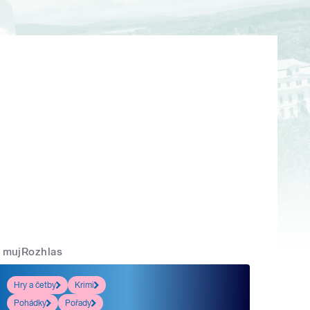
mujRozhlas
Hry a četby
Krimi
Pohádky
Pořady