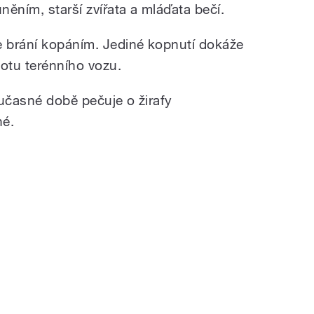
uněním, starší zvířata a mláďata bečí.
 brání kopáním. Jediné kopnutí dokáže
potu terénního vozu.
oučasné době pečuje o žirafy
né.