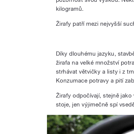
kilogramů.
Žirafy patří mezi nejvyšší s
Žirafy na safari
Díky dlouhému jazyku, stav
žirafa na velké množství potr
strhávat větvičky a listy i z t
Konzumace potravy a pití zab
Žirafy odpočívají, stejně jak
stoje, jen výjimečně spí vse