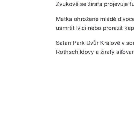
Zvukově se žirafa projevuje f
Matka ohrožené mládě divoce
usmrtit lvici nebo prorazit ka
Safari Park Dvůr Králové v s
Rothschildovy a žirafy síťova