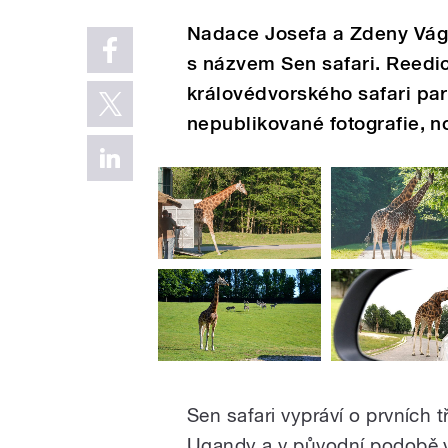
Nadace Josefa a Zdeny Vág
s názvem Sen safari. Reedi
královédvorského safari pa
nepublikované fotografie, n
Sen safari vypráví o prvních
Ugandy a v původní podobě vy