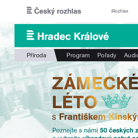
Přejít k hlavnímu obsahu
iRozhlas
Příroda
Program
Pořady
Audi