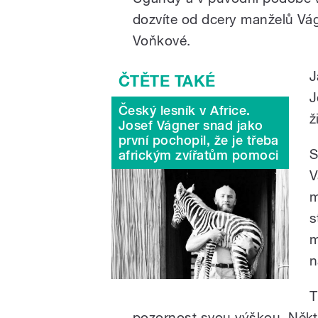
dozvíte od dcery manželů Vá
Voňkové.
J
J
Český lesník v Africe.
ž
Josef Vágner snad jako
první pochopil, že je třeba
S
africkým zvířatům pomoci
V
m
s
m
n
T
pozornost svou výškou. Někte