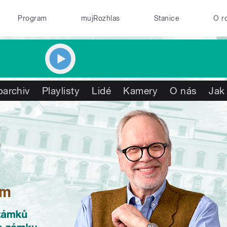
Program
mujRozhlas
Stanice
O r
oarchiv
Playlisty
Lidé
Kamery
O nás
Jak