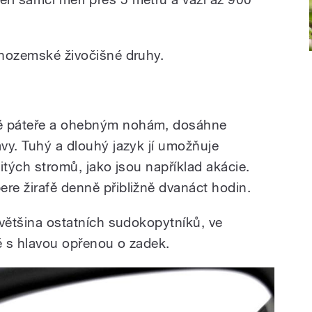
uchozemské živočišné druhy.
bě páteře a ohebným nohám, dosáhne
avy. Tuhý a dlouhý jazyk jí umožňuje
rnitých stromů, jako jsou například akácie.
ere žirafě denně přibližně dvanáct hodin.
o většina ostatních sudokopytníků, ve
dě s hlavou opřenou o zadek.