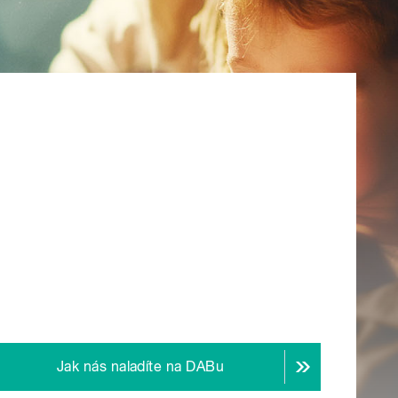
Jak nás naladíte na DABu