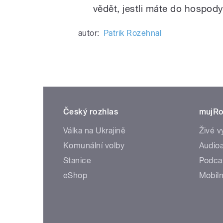
vědět, jestli máte do hospody 
autor:
Patrik Rozehnal
Český rozhlas
mujRo
Válka na Ukrajině
Živé v
Komunální volby
Audioa
Stanice
Podca
eShop
Mobiln