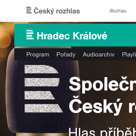
Přejít k hlavnímu obsahu
iRozhlas
Program
Pořady
Audioarchiv
Playl