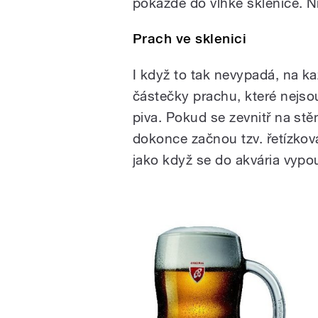
pokaždé do vlhké sklenice. Ni
Prach ve sklenici
I když to tak nevypadá, na ka
částečky prachu, které nejso
piva. Pokud se zevnitř na stě
dokonce začnou tzv. řetízkov
jako když se do akvária vypo