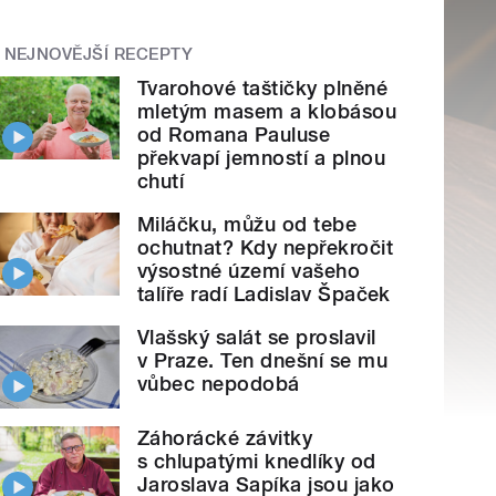
NEJNOVĚJŠÍ RECEPTY
Tvarohové taštičky plněné
mletým masem a klobásou
od Romana Pauluse
překvapí jemností a plnou
chutí
Miláčku, můžu od tebe
ochutnat? Kdy nepřekročit
výsostné území vašeho
talíře radí Ladislav Špaček
Vlašský salát se proslavil
v Praze. Ten dnešní se mu
vůbec nepodobá
Záhorácké závitky
s chlupatými knedlíky od
Jaroslava Sapíka jsou jako