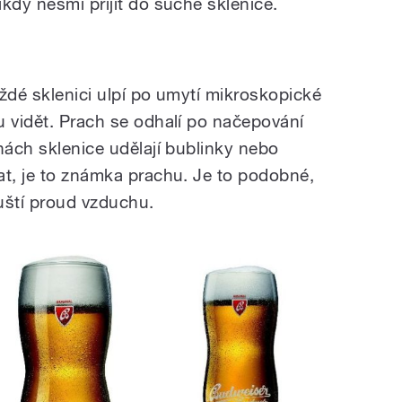
kdy nesmí přijít do suché sklenice.
ždé sklenici ulpí po umytí mikroskopické
u vidět. Prach se odhalí po načepování
nách sklenice udělají bublinky nebo
at, je to známka prachu. Je to podobné,
uští proud vzduchu.