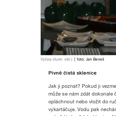
Výčep (ilustr. obr.)
|
foto:
Jan Beneš
Pivně čistá sklenice
Jak ji poznat? Pokud ji vezme
může se nám zdát dokonale čist
opláchnout nebo vložit do ru
vykartáčuje. Vodu pak nechá