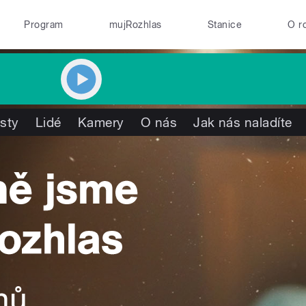
Program
mujRozhlas
Stanice
O r
isty
Lidé
Kamery
O nás
Jak nás naladíte