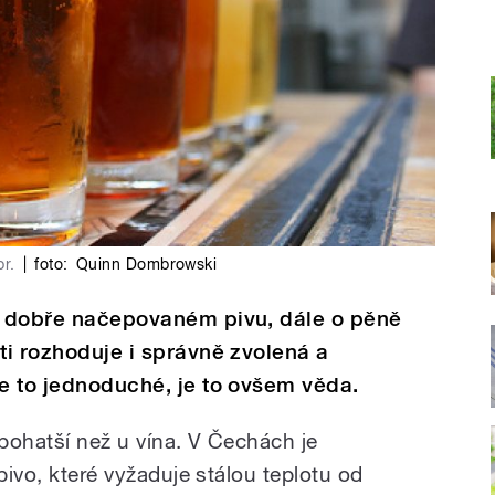
br.
|
foto:
Quinn Dombrowski
 o dobře načepovaném pivu, dále o pěně
ti rozhoduje i správně zvolená a
se to jednoduché, je to ovšem věda.
 bohatší než u vína. V Čechách je
pivo, které vyžaduje stálou teplotu od