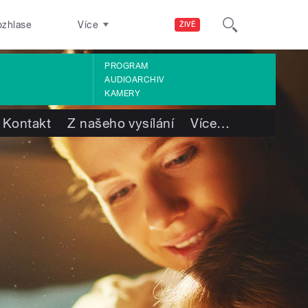
ozhlase
Více
ŽIVĚ
PROGRAM
AUDIOARCHIV
KAMERY
Kontakt
Z našeho vysílání
Více
…