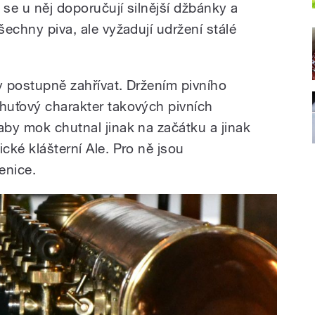
o se u něj doporučují silnější džbánky a
šechny piva, ale vyžadují udržení stálé
y postupně zahřívat. Držením pivního
chuťový charakter takových pivních
aby mok chutnal jinak na začátku a jinak
ické klášterní Ale. Pro ně jsou
enice.