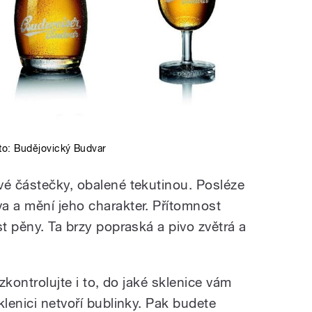
to:
Budějovický Budvar
vé částečky, obalené tekutinou. Posléze
a a mění jeho charakter. Přítomnost
st pěny. Ta brzy popraská a pivo zvětrá a
 zkontrolujte i to, do jaké sklenice vám
klenici netvoří bublinky. Pak budete