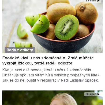
1 minuta
Rada z etikety
Exotické kiwi u nás zdomácnělo. Zralé můžete
vykrojit lžičkou, tvrdé raději odložte
Kiwi je exotické ovoce, které u nás už zdomácnělo.
Obsahuje spoustu vitamínů a dalších prospěšných látek.
Jak se do něj pustit v restauraci? Radí Ladislav Špaček.
33 minut