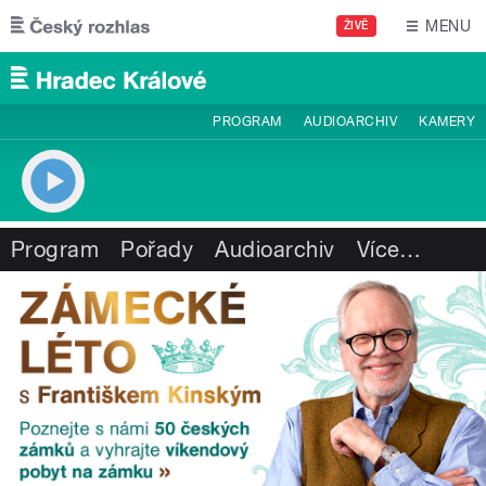
Přejít k hlavnímu obsahu
MENU
ŽIVĚ
PROGRAM
AUDIOARCHIV
KAMERY
Program
Pořady
Audioarchiv
Více
…