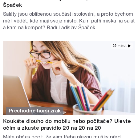
Špaček
Saláty jsou oblíbenou součásti stolování, a proto bychom
měli vědět, kde mají svoje místo. Kam patří miska na salát
a kam na kompot? Radí Ladislav Špaček.
29 minut
Přechodně horší zrak
Koukáte dlouho do mobilu nebo počítače? Ulevte
očím a zkuste pravidlo 20 na 20 na 20
Máte občas pocit, že vám třeba plavou mušky před