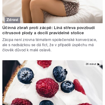
Zdraví
Účinná zbraň proti zácpě: Líná střeva povzbudí
citrusové plody a docílí pravidelné stolice
Zácpa není zrovna tématem společenské konverzace,
ale s nadsázkou se dá říct, že v případě úspěchu má
člověk důvod k malé oslavě.
26 minut