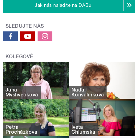
Jak nás naladíte na DABu
SLEDUJTE NÁS
KOLEGOVÉ
Jana
Naďa
Myslivečková
Konvalinková
Petra
Iveta
Procházková
Chlumská