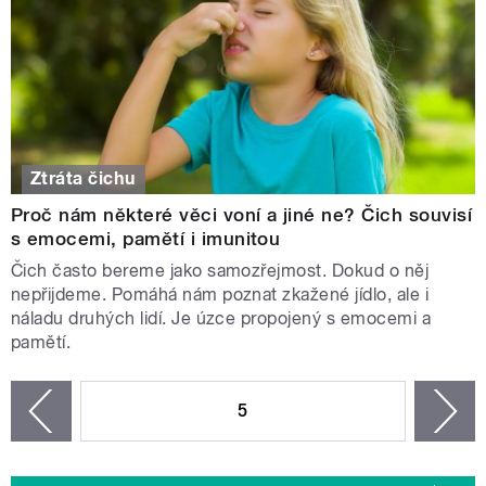
Ztráta čichu
Proč nám některé věci voní a jiné ne? Čich souvisí
s emocemi, pamětí i imunitou
Čich často bereme jako samozřejmost. Dokud o něj
nepřijdeme. Pomáhá nám poznat zkažené jídlo, ale i
náladu druhých lidí. Je úzce propojený s emocemi a
pamětí.
STRÁNKY
5
n
zí