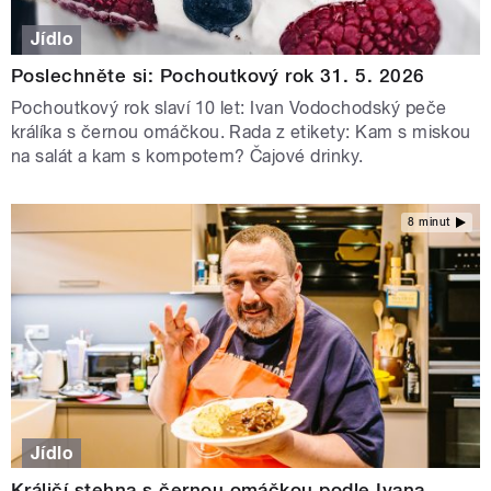
Jídlo
Poslechněte si: Pochoutkový rok 31. 5. 2026
Pochoutkový rok slaví 10 let: Ivan Vodochodský peče
králíka s černou omáčkou. Rada z etikety: Kam s miskou
na salát a kam s kompotem? Čajové drinky.
8 minut
Jídlo
Králičí stehna s černou omáčkou podle Ivana