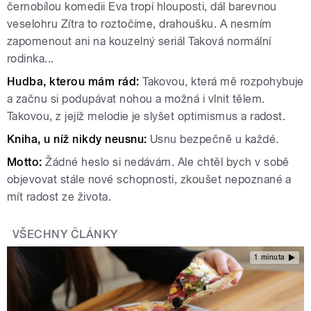
černobílou komedii Eva tropí hlouposti, dál barevnou
veselohru Zítra to roztočíme, drahoušku. A nesmím
zapomenout ani na kouzelný seriál Taková normální
rodinka...
Hudba, kterou mám rád:
Takovou, která mě rozpohybuje
a začnu si podupávat nohou a možná i vlnit tělem.
Takovou, z jejíž melodie je slyšet optimismus a radost.
Kniha, u níž nikd
y neusnu:
Usnu bezpečně u každé.
Motto:
Žádné heslo si nedávám. Ale chtěl bych v sobě
objevovat stále nové schopnosti, zkoušet nepoznané a
mít radost ze života.
VŠECHNY ČLÁNKY
1 minuta