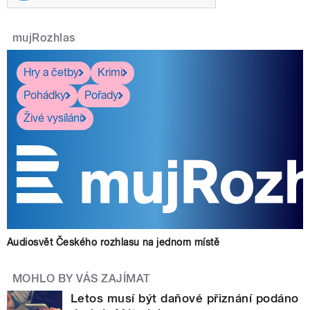
mujRozhlas
Hry a četby
Krimi
Pohádky
Pořady
Živé vysílání
Audiosvět Českého rozhlasu na jednom místě
MOHLO BY VÁS ZAJÍMAT
Letos musí být daňové přiznání podáno