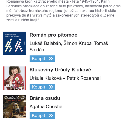
Románová kronika ztraceného města - léta 1945–1961. Karin
Lednická předkládá do značné míry převratný, dosavadní paradigma
měnící obraz hornického regionu, jehož zahlazenou historii stále
překrývá tlustá vrstva mýtů a zakořeněných stereotypů o „černé
zemi a rudém kraji“.
Román pro pitomce
Lukáš Balabán, Šimon Krupa, Tomáš
Soldán
Koupit
Klukoviny Uršuly Klukové
Uršula Kluková – Patrik Rozehnal
Koupit
Brána osudu
Agatha Christie
Koupit