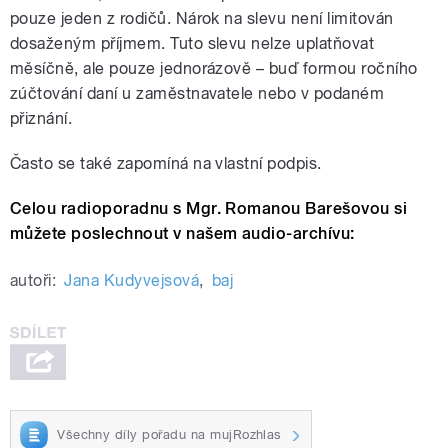
pouze jeden z rodičů. Nárok na slevu není limitován
dosaženým příjmem. Tuto slevu nelze uplatňovat
měsíčně, ale pouze jednorázově – buď formou ročního
zúčtování daní u zaměstnavatele nebo v podaném
přiznání.
Často se také zapomíná na vlastní podpis.
Celou radioporadnu s
Mgr. Romanou Barešovou si
můžete poslechnout
v našem audio-archívu:
autoři:
Jana Kudyvejsová
,
baj
Všechny díly pořadu na mujRozhlas