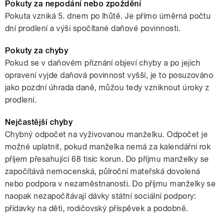
Pokuty za nepodání nebo zpoždění
Pokuta vzniká 5. dnem po lhůtě. Je přímo úměrná počtu
dní prodlení a výši spočítané daňové povinnosti.
Pokuty za chyby
Pokud se v daňovém přiznání objeví chyby a po jejich
opravení vyjde daňová povinnost vyšší, je to posuzováno
jako pozdní úhrada daně, můžou tedy vzniknout úroky z
prodlení.
Nejčastější chyby
Chybný odpočet na vyživovanou manželku. Odpočet je
možné uplatnit, pokud manželka nemá za kalendářní rok
příjem přesahující 68 tisíc korun. Do příjmu manželky se
započítává nemocenská, půlroční mateřská dovolená
nebo podpora v nezaměstnanosti. Do příjmu manželky se
naopak nezapočítávají dávky státní sociální podpory:
přídavky na děti, rodičovský příspěvek a podobně.