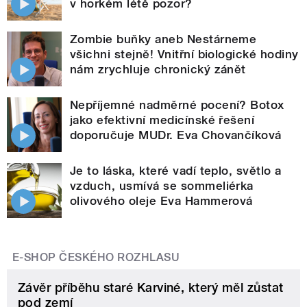
v horkém létě pozor?
Zombie buňky aneb Nestárneme
všichni stejně! Vnitřní biologické hodiny
nám zrychluje chronický zánět
Nepříjemné nadměrné pocení? Botox
jako efektivní medicínské řešení
doporučuje MUDr. Eva Chovančíková
Je to láska, které vadí teplo, světlo a
vzduch, usmívá se sommeliérka
olivového oleje Eva Hammerová
E-SHOP ČESKÉHO ROZHLASU
Závěr příběhu staré Karviné, který měl zůstat
pod zemí