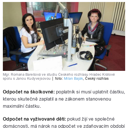
Mgr. Romana Barešová ve studiu Českého rozhlasu Hradec Králové
spolu s Janou Kudyvejsovou
|
foto:
Milan Baják
,
Český rozhlas
Odpočet na školkovné:
poplatník si musí uplatnit částku,
kterou skutečně zaplatil a ne zákonem stanovenou
maximální částku.
Odpočet na vyživované děti:
pokud žijí ve společné
domácnosti, má nárok na odpočet ve zdaňovacím období