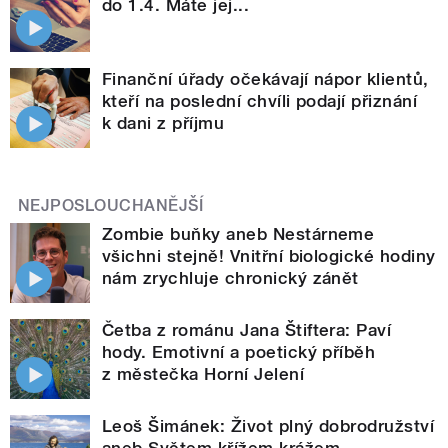
do 1.4. Máte jej...
Finanční úřady očekávají nápor klientů,
kteří na poslední chvíli podají přiznání
k dani z příjmu
NEJPOSLOUCHANĚJŠÍ
Zombie buňky aneb Nestárneme
všichni stejně! Vnitřní biologické hodiny
nám zrychluje chronický zánět
Četba z románu Jana Štiftera: Paví
hody. Emotivní a poetický příběh
z městečka Horní Jelení
Leoš Šimánek: Život plný dobrodružství
aneb Světem křížem krážem