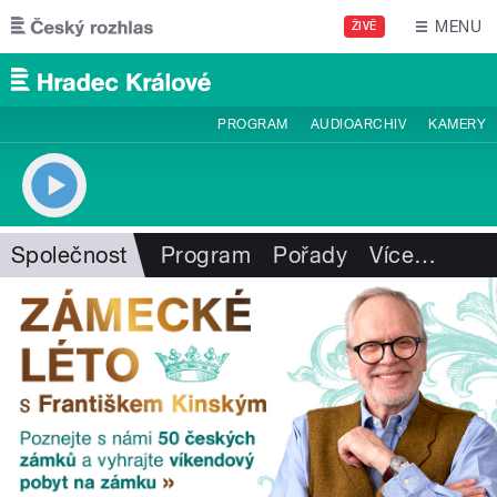
Přejít k hlavnímu obsahu
MENU
ŽIVĚ
PROGRAM
AUDIOARCHIV
KAMERY
Společnost
Program
Pořady
Více
…