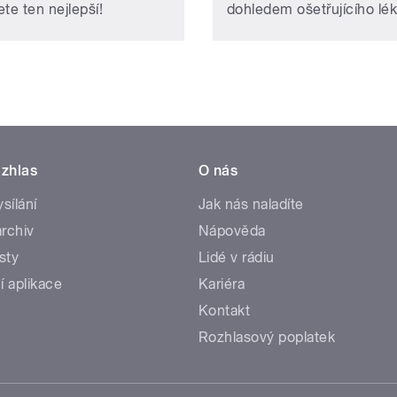
te ten nejlepší!
dohledem ošetřujícího lék
zhlas
O nás
ysílání
Jak nás naladíte
rchiv
Nápověda
sty
Lidé v rádiu
í aplikace
Kariéra
Kontakt
Rozhlasový poplatek