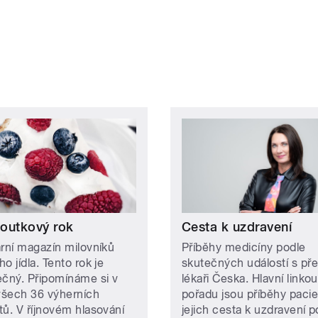
outkový rok
Cesta k uzdravení
ární magazín milovníků
Příběhy medicíny podle
o jídla. Tento rok je
skutečných událostí s př
ečný. Připomínáme si v
lékaři Česka. Hlavní linkou
šech 36 výherních
pořadu jsou příběhy pacie
tů. V říjnovém hlasování
jejich cesta k uzdravení 