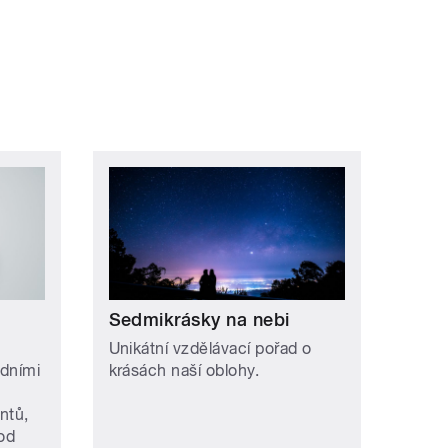
Sedmikrásky na nebi
Unikátní vzdělávací pořad o
edními
krásách naší oblohy.
ntů,
pod