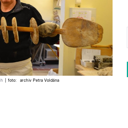
ch
|
foto:
archiv Petra Voldána