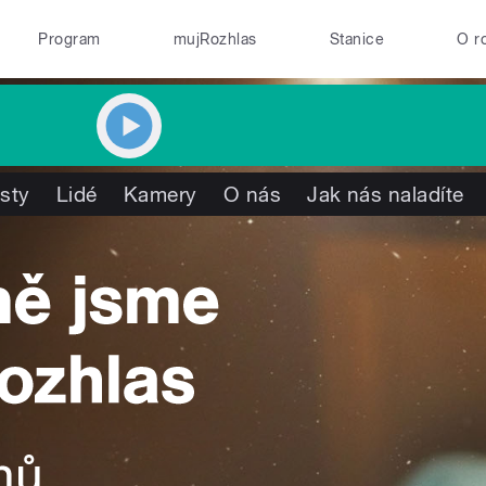
Program
mujRozhlas
Stanice
O r
isty
Lidé
Kamery
O nás
Jak nás naladíte