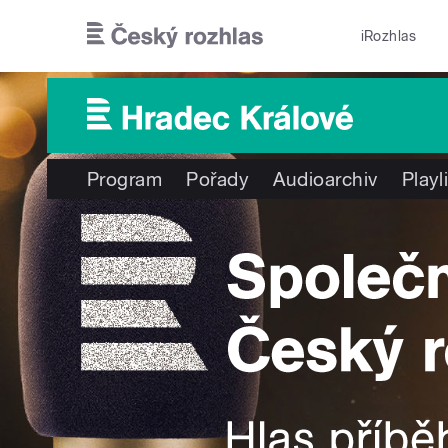
Přejít k hlavnímu obsahu
iRozhlas
Program
Pořady
Audioarchiv
Playl