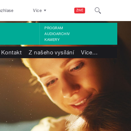
ozhlase
Více
ŽIVĚ
PROGRAM
AUDIOARCHIV
KAMERY
Kontakt
Z našeho vysílání
Více
…