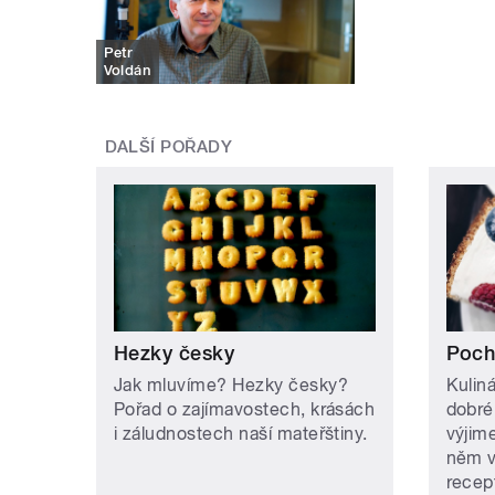
Petr
Voldán
DALŠÍ POŘADY
Hezky česky
Poch
Jak mluvíme? Hezky česky?
Kulin
Pořad o zajímavostech, krásách
dobréh
i záludnostech naší mateřštiny.
výjim
něm v
recep