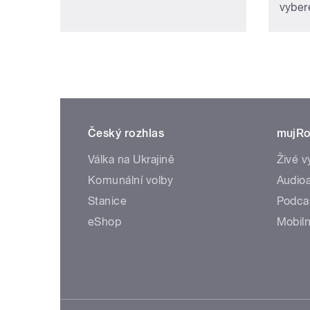
vybere
Český rozhlas
mujRo
Válka na Ukrajině
Živé v
Komunální volby
Audioa
Stanice
Podca
eShop
Mobiln