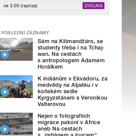
ne 3:00 (repríza)
DVOJKA
POSLEDNÍ ZÁZNAMY
Sám na Kilimandžáro, se
studenty třeba i na Tchaj-
wan. Na cestách
s antropologem Adamem
Horálkem
K indiánům v Ekvádoru, za
medvědy na Aljašku i v
koňském sedle
Kyrgyzstánem s Veronikou
Valterovou
Nejen o fotografiích
migrace pakoní v Africe
aneb Na cestách
s „indiánem a lovcem“