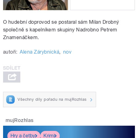
O hudební doprovod se postaral sám Milan Drobný
společně s kapelníkem skupiny Nadrobno Petrem
Znamenáčkem.
autoři:
Alena Zárybnická
,
nov
Všechny díly pořadu na mujRozhlas
mujRozhlas
Hry a četby
Krimi