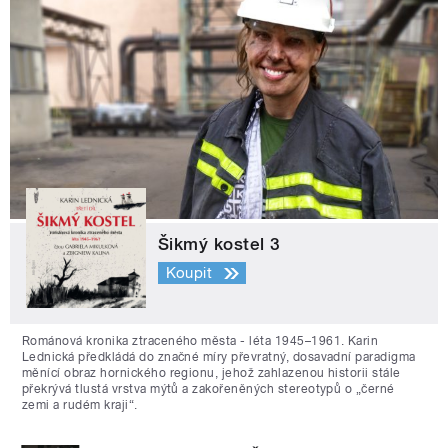
Šikmý kostel 3
Koupit
Románová kronika ztraceného města - léta 1945–1961. Karin
Lednická předkládá do značné míry převratný, dosavadní paradigma
měnící obraz hornického regionu, jehož zahlazenou historii stále
překrývá tlustá vrstva mýtů a zakořeněných stereotypů o „černé
zemi a rudém kraji“.