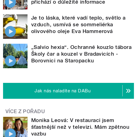
přichází o důležité informace
Je to láska, které vadí teplo, světlo a
vzduch, usmívá se sommeliérka
olivového oleje Eva Hammerová
„Salvio hexia“. Ochranné kouzlo tábora
Školy čar a kouzel v Bradavicích -
Borovnici na Staropacku
Jak nás naladíte na DABu
VÍCE Z POŘADU
Monika Leová: V restauraci jsem
šťastnější než v televizi. Mám zpětnou
vazbu