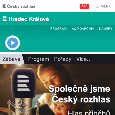
Přejít k hlavnímu obsahu
MENU
ŽIVĚ
PROGRAM
AUDIOARCHIV
KAMERY
Zábava
Program
Pořady
Více
…