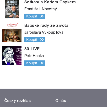
Setkání s Karlem Čapkem
František Novotný
Koupit
Babské rady ze života
Jaroslava Vykoupilová
Koupit
80 LIVE
Petr Hapka
Koupit
Český rozhlas
O nás