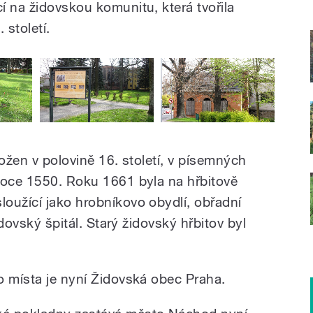
í na židovskou komunitu, která tvořila
století.
ložen v polovině 16. století, v písemných
roce 1550. Roku 1661 byla na hřbitově
oužící jako hrobníkovo obydlí, obřadní
idovský špitál. Starý židovský hřbitov byl
o místa je nyní Židovská obec Praha.