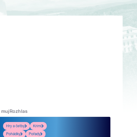
mujRozhlas
Hry a četby
Krimi
Pohádky
Pořady