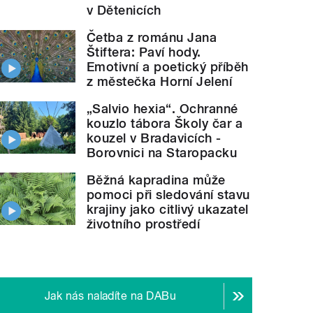
v Dětenicích
Četba z románu Jana
Štiftera: Paví hody.
Emotivní a poetický příběh
z městečka Horní Jelení
„Salvio hexia“. Ochranné
kouzlo tábora Školy čar a
kouzel v Bradavicích -
Borovnici na Staropacku
Běžná kapradina může
pomoci při sledování stavu
krajiny jako citlivý ukazatel
životního prostředí
Jak nás naladíte na DABu