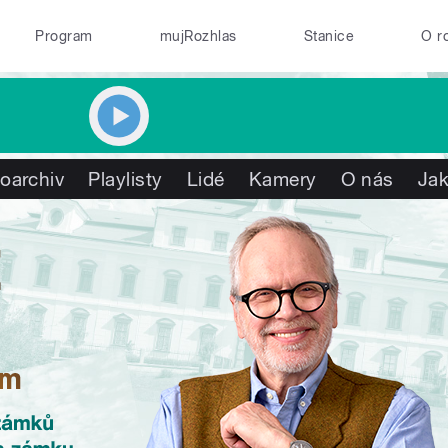
Program
mujRozhlas
Stanice
O r
oarchiv
Playlisty
Lidé
Kamery
O nás
Jak