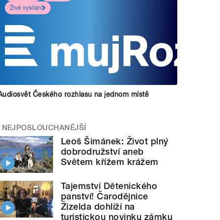
Živé vysílání
Audiosvět Českého rozhlasu na jednom místě
NEJPOSLOUCHANĚJŠÍ
Leoš Šimánek: Život plný
dobrodružství aneb
Světem křížem krážem
Tajemství Dětenického
panství! Čarodějnice
Žizelda dohlíží na
turistickou novinku zámku