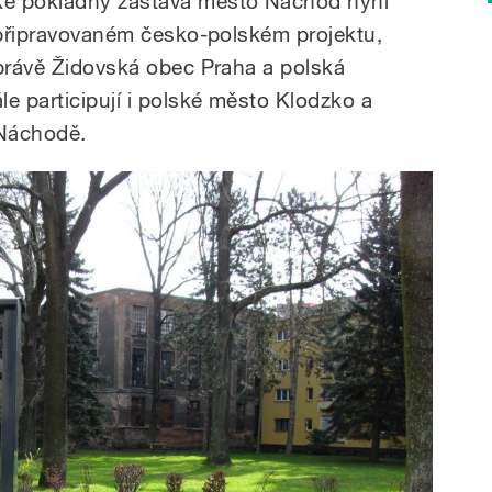
ké pokladny zastává město Náchod nyní
v připravovaném česko-polském projektu,
 právě Židovská obec Praha a polská
e participují i polské město Klodzko a
 Náchodě.