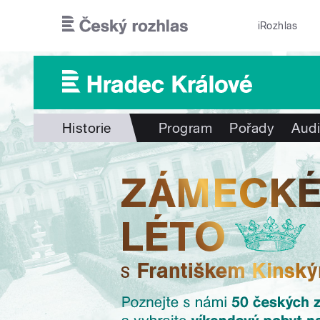
Přejít k hlavnímu obsahu
iRozhlas
Historie
Program
Pořady
Audi