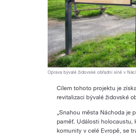
Oprava bývalé židovské obřadní síně v Ná
Cílem tohoto projektu je získ
revitalizaci bývalé židovské o
„Snahou města Náchoda je př
paměť. Události holocaustu, 
komunity v celé Evropě, se tr