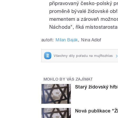
připravovaný česko-polský 
proměně bývalé židovské obřa
mementem a zároveň možností
Náchoda", říká místostarosta 
autoři:
Milan Baják
,
Nina Adlof
Všechny díly pořadu na mujRozhlas
MOHLO BY VÁS ZAJÍMAT
Starý židovský hřb
Nová publikace "Ž