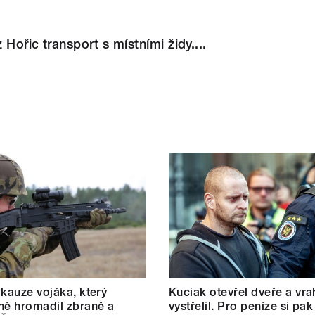
z Hořic transport s místními židy....
 kauze vojáka, který
Kuciak otevřel dveře a vra
ně hromadil zbraně a
vystřelil. Pro peníze si pak