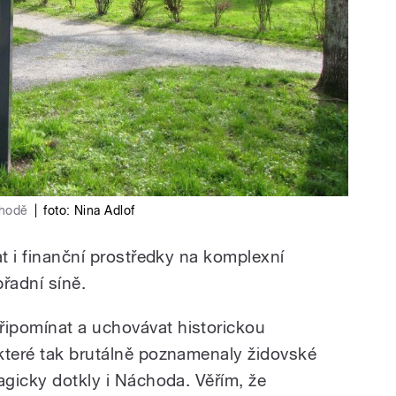
chodě
|
foto:
Nina Adlof
at i finanční prostředky na komplexní
břadní síně.
ipomínat a uchovávat historickou
které tak brutálně poznamenaly židovské
agicky dotkly i Náchoda. Věřím, že