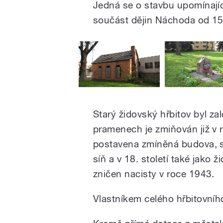
Jedná se o stavbu upomínajíc
součást dějin Náchoda od 15. 
Starý židovský hřbitov byl za
pramenech je zmiňován již v 
postavena zmíněná budova, sl
síň a v 18. století také jako ž
zničen nacisty v roce 1943.
Vlastníkem celého hřbitovníh