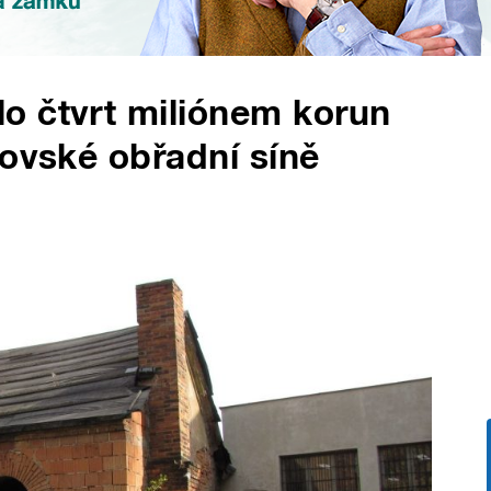
o čtvrt miliónem korun
dovské obřadní síně