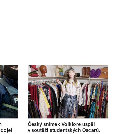
h
Český snímek Volklore uspěl
 dojel
v soutěži studentských Oscarů.