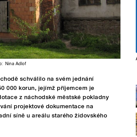
o:
Nina Adlof
áchodě schválilo na svém jednání
50 000 korun, jejímž příjemcem je
 dotace z náchodské městské pokladny
cování projektové dokumentace na
adní síně u areálu starého židovského