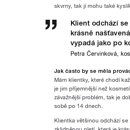
skvrny, tak jí mohu také kysl
Klient odchází se 
krásně našťavená
vypadá jako po k
Petra Červinková, ko
Jak často by se měla prová
Mám klientky, které chodí kaž
je jim příjemnější než kosmet
závažnější problém, tak je dob
sobě po 14 dnech.
Klientka většinou odchází se 
zklidněnou pletí, která je krá