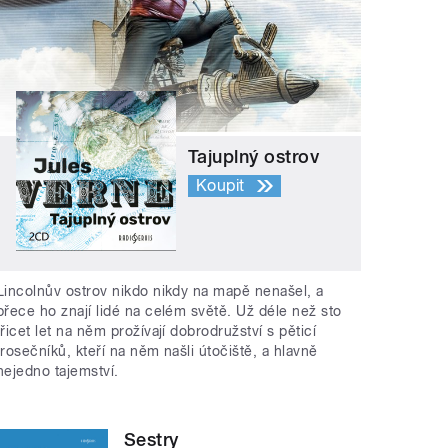
Tajuplný ostrov
Koupit
Lincolnův ostrov nikdo nikdy na mapě nenašel, a
přece ho znají lidé na celém světě. Už déle než sto
třicet let na něm prožívají dobrodružství s pěticí
trosečníků, kteří na něm našli útočiště, a hlavně
nejedno tajemství.
Sestry