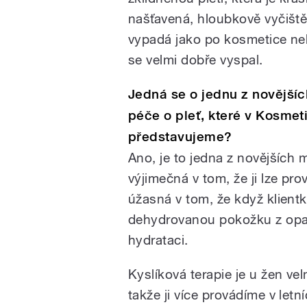
našťavená, hloubkově vyčišt
vypadá jako po kosmetice ne
se velmi dobře vyspal.
Jedná se o jednu z novější
péče o pleť, které v Kosmet
představujeme?
Ano, je to jedna z novějších m
výjimečná v tom, že ji lze pro
úžasná v tom, že když klient
dehydrovanou pokožku z opalo
hydrataci.
Kyslíková terapie je u žen ve
takže ji více provádíme v let