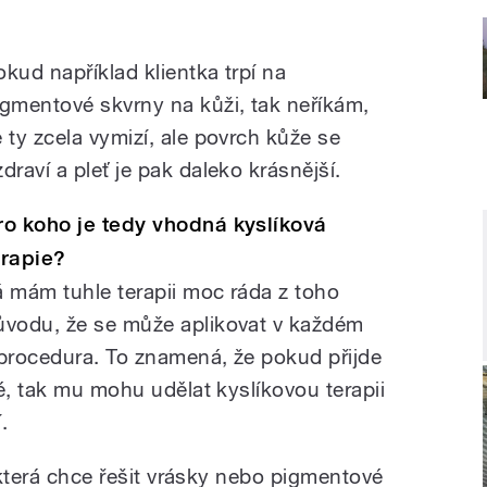
okud například klientka trpí na
igmentové skvrny na kůži, tak neříkám,
e ty zcela vymizí, ale povrch kůže se
draví a pleť je pak daleko krásnější.
ro koho je tedy vhodná kyslíková
erapie?
á mám tuhle terapii moc ráda z toho
ůvodu, že se může aplikovat v každém
 procedura. To znamená, že pokud přijde
é, tak mu mohu udělat kyslíkovou terapii
.
, která chce řešit vrásky nebo pigmentové