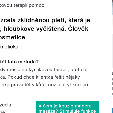
íkovou terapií pomoci.
zcela zklidněnou pletí, která je
, hloubkově vyčištěná. Člověk
osmetice.
smetička
dět tato metoda?
dý měsíc na kyslíkovou terapii, protože
ika. Pokud chce klientka řešit nějaký
ré ji provádět v kůře, což je čtyřikrát po
zcela
V čem je kouzlo madero
masáže? Stimuluje funkce
sně