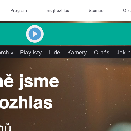
Program
mujRozhlas
Stanice
O r
rchiv
Playlisty
Lidé
Kamery
O nás
Jak n