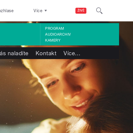
ozhlase
Více
ŽIVĚ
PROGRAM
AUDIOARCHIV
KAMERY
ás naladíte
Kontakt
Více
…