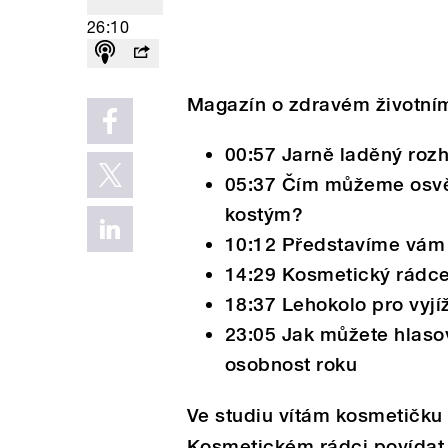
26:10
Magazín o zdravém životním
00:57 Jarně laděný roz
05:37 Čím můžeme osvě
kostým?
10:12 Představíme vám h
14:29 Kosmetický rádce
18:37 Lehokolo pro vyjí
23:05 Jak můžete hlasov
osobnost roku
Ve studiu vítám kosmetičku
Kosmetickém rádci povídat 