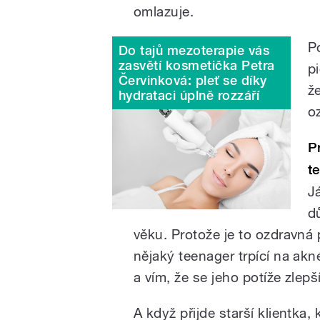
omlazuje.
P
Do tajů mezoterapie vás
zasvětí kosmetička Petra
p
Červinková: pleť se díky
ž
hydrataci úplně rozzáří
oz
P
t
J
d
věku. Protože je to ozdravná
nějaký teenager trpící na akn
a vím, že se jeho potíže zlepší
A když přijde starší klientka