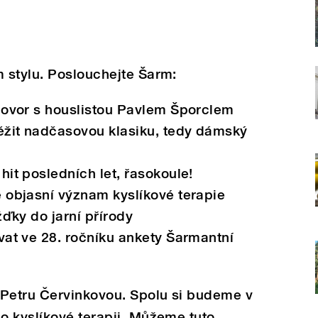
 stylu. Poslouchejte Šarm:
hovor s houslistou Pavlem Šporclem
žit nadčasovou klasiku, tedy dámský
it posledních let, řasokoule!
 objasní význam kyslíkové terapie
žďky do jarní přírody
at ve 28. ročníku ankety Šarmantní
 Petru Červinkovou. Spolu si budeme v
o kyslíkové terapii. Můžeme tuto