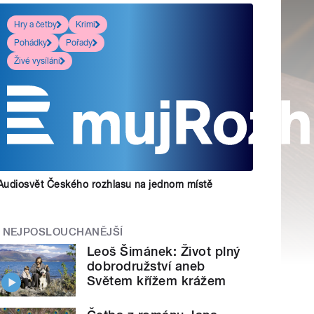
Hry a četby
Krimi
Pohádky
Pořady
Živé vysílání
Audiosvět Českého rozhlasu na jednom místě
NEJPOSLOUCHANĚJŠÍ
Leoš Šimánek: Život plný
dobrodružství aneb
Světem křížem krážem