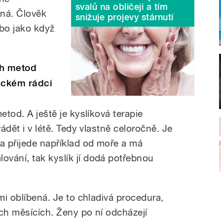
svalů na obličeji a tím
ěná. Člověk
snižuje projevy stárnutí
bo jako když
ch metod
ickém rádci
etod. A ještě je kyslíková terapie
vádět i v létě. Tedy vlastně celoročně. Je
ka přijede například od moře a má
vání, tak kyslík jí dodá potřebnou
lmi oblíbená. Je to chladivá procedura,
ních měsících. Ženy po ní odcházejí