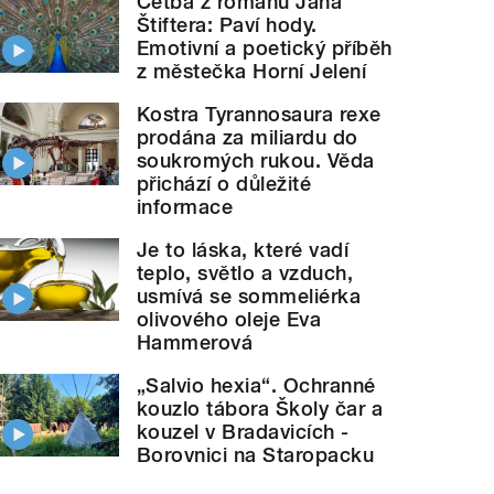
Četba z románu Jana
Štiftera: Paví hody.
Emotivní a poetický příběh
z městečka Horní Jelení
Kostra Tyrannosaura rexe
prodána za miliardu do
soukromých rukou. Věda
přichází o důležité
informace
Je to láska, které vadí
teplo, světlo a vzduch,
usmívá se sommeliérka
olivového oleje Eva
Hammerová
„Salvio hexia“. Ochranné
kouzlo tábora Školy čar a
kouzel v Bradavicích -
Borovnici na Staropacku