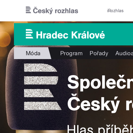
Přejít k hlavnímu obsahu
iRozhlas
Móda
Program
Pořady
Audioa