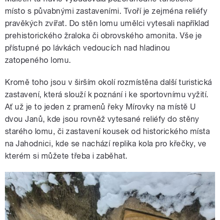
místo s půvabnými zastaveními. Tvoří je zejména reliéfy
pravěkých zvířat. Do stěn lomu umělci vytesali například
prehistorického žraloka či obrovského amonita. Vše je
přístupné po lávkách vedoucích nad hladinou
zatopeného lomu.
Kromě toho jsou v širším okolí rozmístěna další turistická
zastavení, která slouží k poznání i ke sportovnímu vyžití.
Ať už je to jeden z pramenů řeky Mírovky na místě U
dvou Janů, kde jsou rovněž vytesané reliéfy do stěny
starého lomu, či zastavení kousek od historického místa
na Jahodnici, kde se nachází replika kola pro křečky, ve
kterém si můžete třeba i zaběhat.