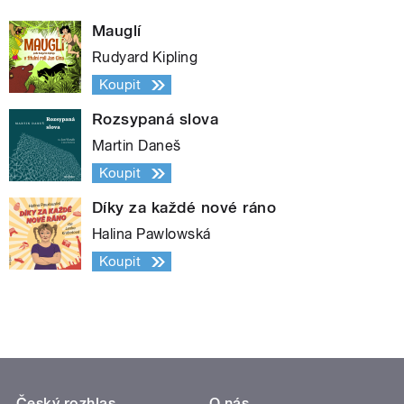
Mauglí
Rudyard Kipling
Koupit
Rozsypaná slova
Martin Daneš
Koupit
Díky za každé nové ráno
Halina Pawlowská
Koupit
Český rozhlas
O nás