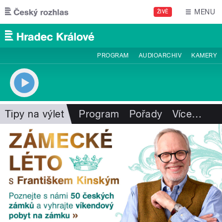
Přejít k hlavnímu obsahu
MENU
ŽIVĚ
PROGRAM
AUDIOARCHIV
KAMERY
Tipy na výlet
Program
Pořady
Více
…