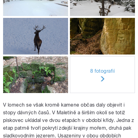
8 fotografií
V lomech se však kromě kamene občas daly objevit i
stopy dávných časů. V Maletíně a širším okolí se totiž
pískovec ukládal ve dvou etapách v období křídy. Jedna z
etap patrně tvoří pokrytí zdejší krajiny mořem, druhá pak
sladkovodním jezerem. Usazeniny v obou obdobích