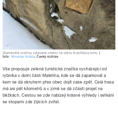
Zkamenělé rostliny vytesané umělci na stěnu Kubíčkova lomu
|
foto:
Miroslav Kobza
,
Český rozhlas
Vše propojuje zelená turistická značka vycházející od
rybníka v dolní části Maletína, kde se dá zaparkovat a
kam se dá okruhem přes obec dojít zase zpět. Celá trasa
má asi pět kilometrů a v zimě se dá zčásti projet na
běžkách. Cestou se zde nabízejí krásné výhledy i setkání
se stopami zde žijících zvířat.