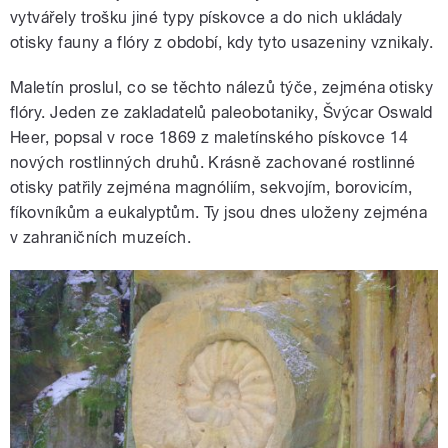
vytvářely trošku jiné typy pískovce a do nich ukládaly
otisky fauny a flóry z období, kdy tyto usazeniny vznikaly.
Maletín proslul, co se těchto nálezů týče, zejména otisky
flóry. Jeden ze zakladatelů paleobotaniky, Švýcar Oswald
Heer, popsal v roce 1869 z maletínského pískovce 14
nových rostlinných druhů. Krásně zachované rostlinné
otisky patřily zejména magnóliím, sekvojím, borovicím,
fíkovníkům a eukalyptům. Ty jsou dnes uloženy zejména
v zahraničních muzeích.