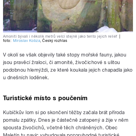
Amoniti bývali i několik metrů velcí stejně jako tento jejich reliéf
|
foto:
Miroslav Kobza
,
Český rozhlas
V okolí se však objevily také stopy mořské fauny, jakou
jsou pravěcí žraloci, či amonité, živočichové s ulitou
podobnou hlemýždi, ze které koukala jejich chapadla jako
u dnešních loděnek.
Turistické místo s poučením
Kubíčkův lom si po skončení těžby začala brát příroda
pomalu zpátky. Dnes je částečně zatopený a žije v něm
spousta živočichů, včetně těch chráněných. Obec
Maletín tu navíc vybudovala pozoruhodné turistické