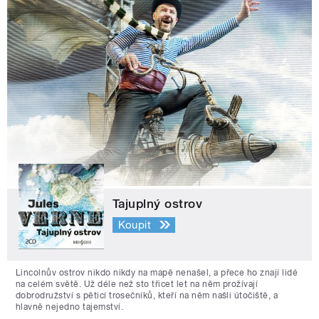
Tajuplný ostrov
Koupit
Lincolnův ostrov nikdo nikdy na mapě nenašel, a přece ho znají lidé
na celém světě. Už déle než sto třicet let na něm prožívají
dobrodružství s pěticí trosečníků, kteří na něm našli útočiště, a
hlavně nejedno tajemství.