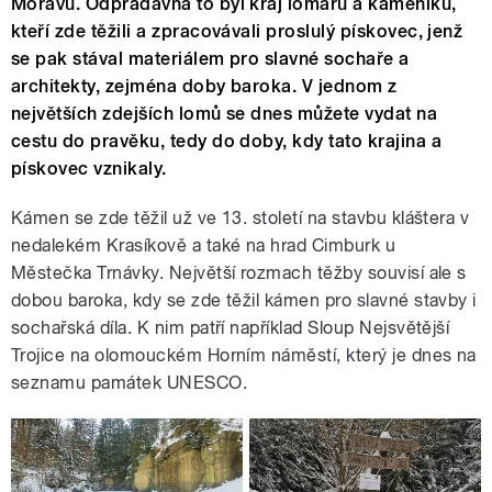
Moravu. Odpradávna to byl kraj lomařů a kameníků,
kteří zde těžili a zpracovávali proslulý pískovec, jenž
se pak stával materiálem pro slavné sochaře a
architekty, zejména doby baroka. V jednom z
největších zdejších lomů se dnes můžete vydat na
cestu do pravěku, tedy do doby, kdy tato krajina a
pískovec vznikaly.
Kámen se zde těžil už ve 13. století na stavbu kláštera v
nedalekém Krasíkově a také na hrad Cimburk u
Městečka Trnávky. Největší rozmach těžby souvisí ale s
dobou baroka, kdy se zde těžil kámen pro slavné stavby i
sochařská díla. K nim patří například Sloup Nejsvětější
Trojice na olomouckém Horním náměstí, který je dnes na
seznamu památek UNESCO.