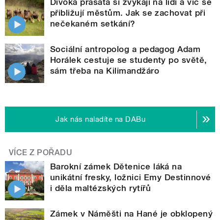
Divoká prasata si zvykají na lidi a víc se
přibližují městům. Jak se zachovat při
nečekaném setkání?
Sociální antropolog a pedagog Adam
Horálek cestuje se studenty po světě,
sám třeba na Kilimandžáro
Jak nás naladíte na DABu
VÍCE Z POŘADU
Barokní zámek Dětenice láká na
unikátní fresky, ložnici Emy Destinnové
i děla maltézských rytířů
Zámek v Náměšti na Hané je obklopený