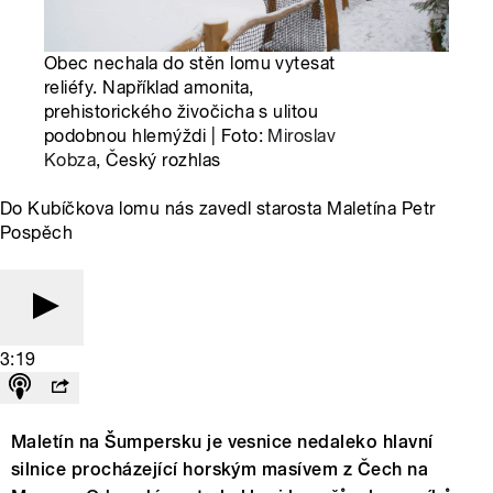
Obec nechala do stěn lomu vytesat
reliéfy. Například amonita,
prehistorického živočicha s ulitou
podobnou hlemýždi | Foto:
Miroslav
Kobza
, Český rozhlas
Do Kubíčkova lomu nás zavedl starosta Maletína Petr
Pospěch
3:19
Maletín na Šumpersku je vesnice nedaleko hlavní
silnice procházející horským masívem z Čech na