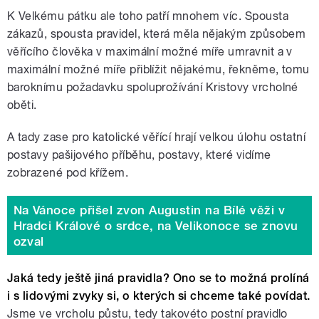
K Velkému pátku ale toho patří mnohem víc. Spousta
zákazů, spousta pravidel, která měla nějakým způsobem
věřícího člověka v maximální možné míře umravnit a v
maximální možné míře přiblížit nějakému, řekněme, tomu
baroknímu požadavku spoluprožívání Kristovy vrcholné
oběti.
A tady zase pro katolické věřící hrají velkou úlohu ostatní
postavy pašijového příběhu, postavy, které vidíme
zobrazené pod křížem.
Na Vánoce přišel zvon Augustin na Bílé věži v
Hradci Králové o srdce, na Velikonoce se znovu
ozval
Jaká tedy ještě jiná pravidla? Ono se to možná prolíná
i s lidovými zvyky si, o kterých si chceme také povídat.
Jsme ve vrcholu půstu, tedy takovéto postní pravidlo