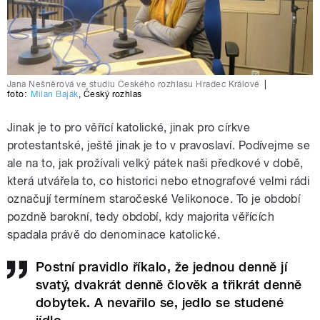
Jana Nešněrová ve studiu Českého rozhlasu Hradec Králové
|
foto:
Milan Baják
,
Český rozhlas
Jinak je to pro věřící katolické, jinak pro církve
protestantské, ještě jinak je to v pravoslaví. Podívejme se
ale na to, jak prožívali velký pátek naši předkové v době,
která utvářela to, co historici nebo etnografové velmi rádi
označují termínem staročeské Velikonoce. To je období
pozdně barokní, tedy období, kdy majorita věřících
spadala právě do denominace katolické.
Postní pravidlo říkalo, že jednou denně jí
svatý, dvakrát denně člověk a třikrát denně
dobytek. A nevařilo se, jedlo se studené