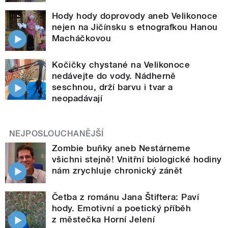
Hody hody doprovody aneb Velikonoce
nejen na Jičínsku s etnografkou Hanou
Macháčkovou
Kočičky chystané na Velikonoce
nedávejte do vody. Nádherně
seschnou, drží barvu i tvar a
neopadávají
NEJPOSLOUCHANĚJŠÍ
Zombie buňky aneb Nestárneme
všichni stejně! Vnitřní biologické hodiny
nám zrychluje chronický zánět
Četba z románu Jana Štiftera: Paví
hody. Emotivní a poetický příběh
z městečka Horní Jelení