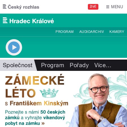
Přejít k hlavnímu obsahu
MENU
ŽIVĚ
PROGRAM
AUDIOARCHIV
KAMERY
Společnost
Program
Pořady
Více
…