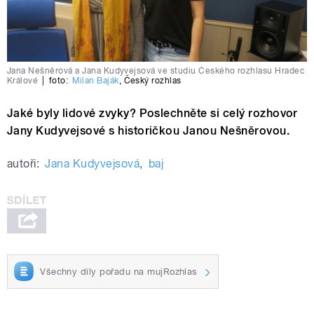
Jana Nešněrová a Jana Kudyvejsová ve studiu Českého rozhlasu Hradec
Králové
|
foto:
Milan Baják
,
Český rozhlas
Jaké byly lidové zvyky? Poslechněte si celý rozhovor
Jany Kudyvejsové s historičkou Janou Nešněrovou.
autoři:
Jana Kudyvejsová
,
baj
Všechny díly pořadu na mujRozhlas