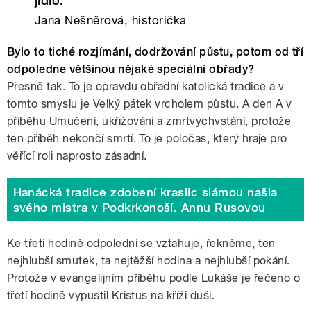
jídlo.
Jana Nešněrová, historička
Bylo to tiché rozjímání, dodržování půstu, potom od tří
odpoledne většinou nějaké speciální obřady?
Přesně tak. To je opravdu obřadní katolická tradice a v
tomto smyslu je Velký pátek vrcholem půstu. A den A v
příběhu Umučení, ukřižování a zmrtvýchvstání, protože
ten příběh nekončí smrtí. To je poločas, který hraje pro
věřící roli naprosto zásadní.
Hanácká tradice zdobení kraslic slámou našla
svého mistra v Podkrkonoší. Annu Rusovou
Ke třetí hodině odpolední se vztahuje, řekněme, ten
nejhlubší smutek, ta nejtěžší hodina a nejhlubší pokání.
Protože v evangelijním příběhu podle Lukáše je řečeno o
třetí hodině vypustil Kristus na kříži duši.