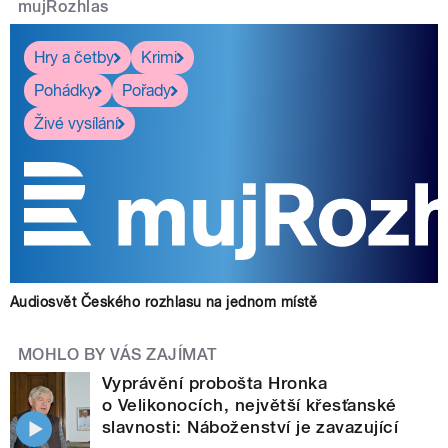
mujRozhlas
Hry a četby
Krimi
Pohádky
Pořady
Živé vysílání
Audiosvět Českého rozhlasu na jednom místě
MOHLO BY VÁS ZAJÍMAT
Vyprávění probošta Hronka
o Velikonocích, největší křesťanské
slavnosti: Náboženství je zavazující