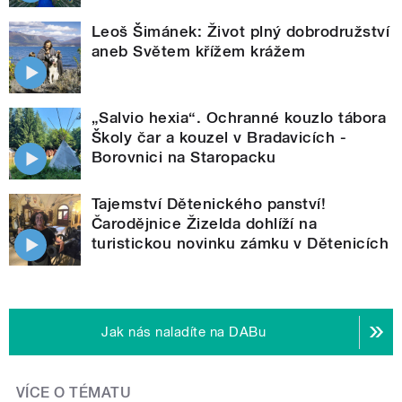
Leoš Šimánek: Život plný dobrodružství
aneb Světem křížem krážem
„Salvio hexia“. Ochranné kouzlo tábora
Školy čar a kouzel v Bradavicích -
Borovnici na Staropacku
Tajemství Dětenického panství!
Čarodějnice Žizelda dohlíží na
turistickou novinku zámku v Dětenicích
Jak nás naladíte na DABu
VÍCE O TÉMATU