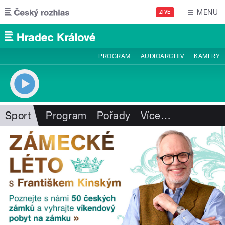
Přejít k hlavnímu obsahu
MENU
ŽIVĚ
PROGRAM
AUDIOARCHIV
KAMERY
Sport
Program
Pořady
Více
…