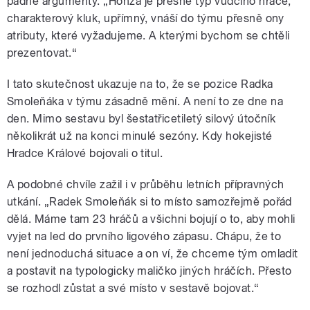
pádné argumenty. „Honza je přesně typ vůdčího hráče,
charakterový kluk, upřímný, vnáší do týmu přesně ony
atributy, které vyžadujeme. A kterými bychom se chtěli
prezentovat.
“
I tato skutečnost ukazuje na to, že se pozice Radka
Smoleňáka v týmu zásadně mění. A není to ze dne na
den. Mimo sestavu byl šestatřicetiletý silový útočník
několikrát už na konci minulé sezóny. Kdy hokejisté
Hradce Králové bojovali o titul.
A podobné chvíle zažil i v průběhu letních přípravných
utkání. „Radek Smoleňák si to místo samozřejmě pořád
dělá. Máme tam 23 hráčů a všichni bojují o to, aby mohli
vyjet na led do prvního ligového zápasu. Chápu, že to
není jednoduchá situace a on ví, že chceme tým omladit
a postavit na typologicky maličko jiných hráčích. Přesto
se rozhodl zůstat a své místo v sestavě bojovat.
“