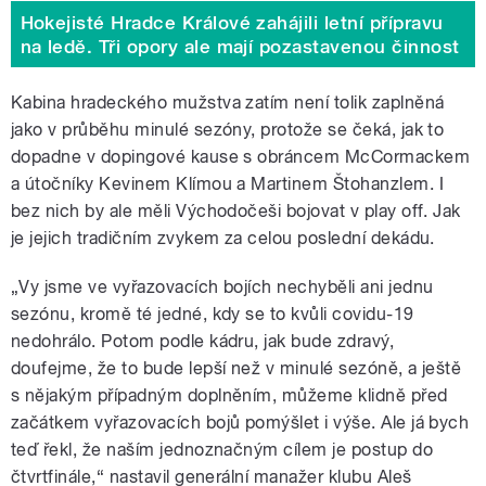
Hokejisté Hradce Králové zahájili letní přípravu
na ledě. Tři opory ale mají pozastavenou činnost
Kabina hradeckého mužstva zatím není tolik zaplněná
jako v průběhu minulé sezóny, protože se čeká, jak to
dopadne v dopingové kause s obráncem McCormackem
a útočníky Kevinem Klímou a Martinem Štohanzlem. I
bez nich by ale měli Východočeši bojovat v play off. Jak
je jejich tradičním zvykem za celou poslední dekádu.
„Vy jsme ve vyřazovacích bojích nechyběli ani jednu
sezónu, kromě té jedné, kdy se to kvůli covidu-19
nedohrálo. Potom podle kádru, jak bude zdravý,
doufejme, že to bude lepší než v minulé sezóně, a ještě
s nějakým případným doplněním, můžeme klidně před
začátkem vyřazovacích bojů pomýšlet i výše. Ale já bych
teď řekl, že naším jednoznačným cílem je postup do
čtvrtfinále,
“
nastavil generální manažer klubu Aleš