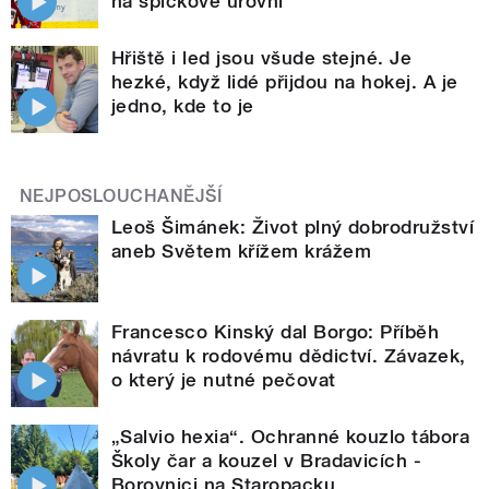
na špičkové úrovni
Hřiště i led jsou všude stejné. Je
hezké, když lidé přijdou na hokej. A je
jedno, kde to je
NEJPOSLOUCHANĚJŠÍ
Leoš Šimánek: Život plný dobrodružství
aneb Světem křížem krážem
Francesco Kinský dal Borgo: Příběh
návratu k rodovému dědictví. Závazek,
o který je nutné pečovat
„Salvio hexia“. Ochranné kouzlo tábora
Školy čar a kouzel v Bradavicích -
Borovnici na Staropacku