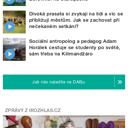
Divoká prasata si zvykají na lidi a víc se
přibližují městům. Jak se zachovat při
nečekaném setkání?
Sociální antropolog a pedagog Adam
Horálek cestuje se studenty po světě,
sám třeba na Kilimandžáro
Jak nás naladíte na DABu
ZPRÁVY Z IROZHLAS.CZ