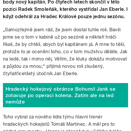
body nový kapitán. Po čtyřech letech skončil v této
pozici Radek Smoleňák, kterého vystřídal Jan Eberle. I
když odehrál za Hradec Králové pouze jednu sezónu.
„Samozřejmě jsem rád, že jsem dostal tuhle roli. Bavili
jsme se o tom v kabině už po sezóně a někteří hráči
říkali, že by chtěli, abych byl kapitánem já. A mne to těší,
protože to je ocenění toho, co v tom mužstvu děláte. Jak
na ledě, tak i mimo něj. Věřím, že kluky dokážu motivovat
a půjdou za mnou,“ přijímá novou roli zkušený,
čtyřiatřicetiletý útočník Jan Eberle.
Hradecký hokejový obránce Bohumil Jank se
zotavuje po operaci kolena. Zatím ale na led
nemůže
Toho vybral za nového lídra týmu hlavní trenér
hradeckých hokejistů Tomáš Martinec. A měl pro to