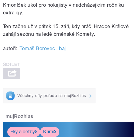
Kmoníček úkol pro hokejisty v nadcházejícím ročníku
extraligy.
Ten začne už v pátek 15. září, kdy hráči Hradce Králové
zahájí sezónu na ledě brněnské Komety.
autoři:
Tomáš Borovec
,
baj
Všechny díly pořadu na mujRozhlas
mujRozhlas
Hry a četby
Krimi