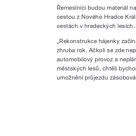
Řemeslníci budou materiál na
cestou z Nového Hradce Král
cestách v hradeckých lesích.
„Rekonstrukce hájenky začíná
zhruba rok. Ačkoli se zde ne
automobilový provoz a neplá
městských lesů, chtěli bych
umožnění průjezdu zásobování