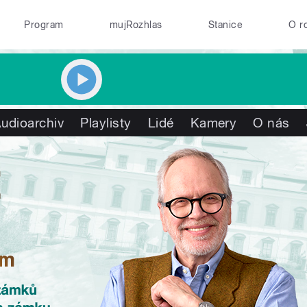
Program
mujRozhlas
Stanice
O r
udioarchiv
Playlisty
Lidé
Kamery
O nás