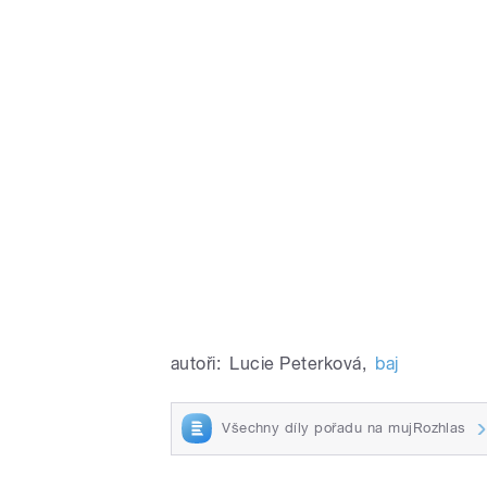
autoři:
Lucie Peterková
,
baj
Všechny díly pořadu na mujRozhlas