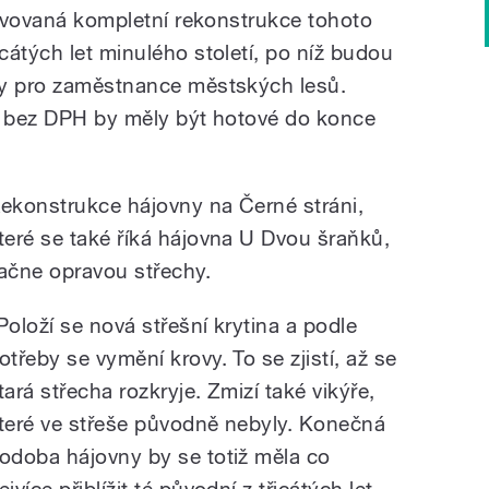
ravovaná kompletní rekonstrukce tohoto
cátých let minulého století, po níž budou
ky pro zaměstnance městských lesů.
n bez DPH by měly být hotové do konce
ekonstrukce hájovny na Černé stráni,
teré se také říká hájovna U Dvou šraňků,
ačne opravou střechy.
Položí se nová střešní krytina a podle
otřeby se vymění krovy. To se zjistí, až se
tará střecha rozkryje. Zmizí také vikýře,
teré ve střeše původně nebyly. Konečná
odoba hájovny by se totiž měla co
ejvíce přiblížit té původní z třicátých let