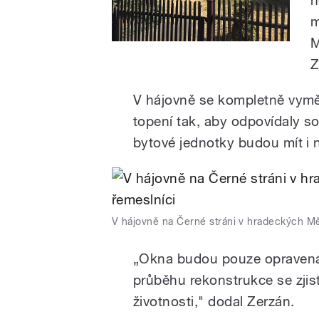
m
M
Z
V hájovně se kompletně vyměn
topení tak, aby odpovídaly
bytové jednotky budou mít i 
V hájovně na Černé stráni v hradeckých Mě
„Okna budou pouze opravená 
průběhu rekonstrukce se zjist
životnosti," dodal Zerzán.