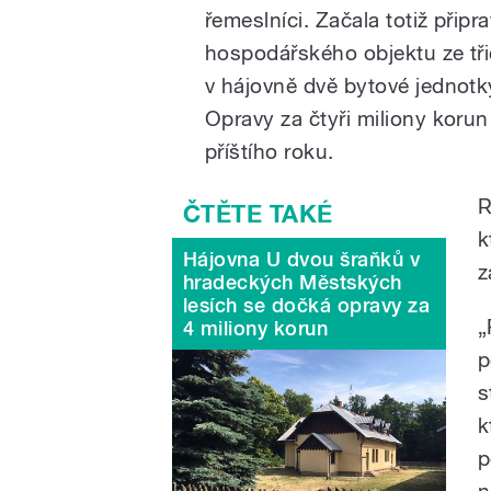
řemeslníci. Začala totiž přip
hospodářského objektu ze tři
v hájovně dvě bytové jednot
Opravy za čtyři miliony koru
příštího roku.
R
k
Hájovna U dvou šraňků v
z
hradeckých Městských
lesích se dočká opravy za
„
4 miliony korun
p
s
k
p
n