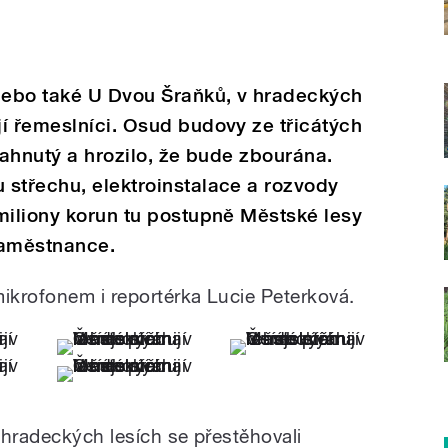
 nebo také U Dvou Šraňků, v hradeckých
í řemeslníci. Osud budovy ze třicátých
nahnutý a hrozilo, že bude zbourána.
 střechu, elektroinstalace a rozvody
miliony korun tu postupně Městské lesy
zaměstnance.
mikrofonem i reportérka Lucie Peterková.
 hradeckých lesích se přestěhovali