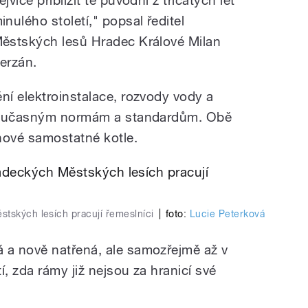
inulého století," popsal ředitel
ěstských lesů Hradec Králové Milan
erzán.
í elektroinstalace, rozvody vody a
 současným normám a standardům. Obě
nové samostatné kotle.
stských lesích pracují řemeslníci
|
foto:
Lucie Peterková
a nově natřená, ale samozřejmě až v
í, zda rámy již nejsou za hranicí své