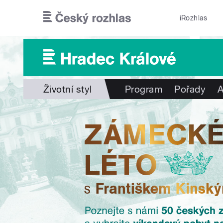
Přejít k hlavnímu obsahu
iRozhlas
Životní styl
Program
Pořady
A