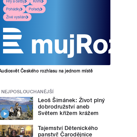
Hry a četby
Krimi
Pohádky
Pořady
Živé vysílání
Audiosvět Českého rozhlasu na jednom místě
NEJPOSLOUCHANĚJŠÍ
Leoš Šimánek: Život plný
dobrodružství aneb
Světem křížem krážem
Tajemství Dětenického
panství! Čarodějnice