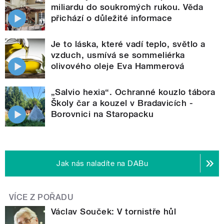
miliardu do soukromých rukou. Věda
přichází o důležité informace
Je to láska, které vadí teplo, světlo a
vzduch, usmívá se sommeliérka
olivového oleje Eva Hammerová
„Salvio hexia“. Ochranné kouzlo tábora
Školy čar a kouzel v Bradavicích -
Borovnici na Staropacku
Jak nás naladíte na DABu
VÍCE Z POŘADU
Václav Souček: V tornistře hůl