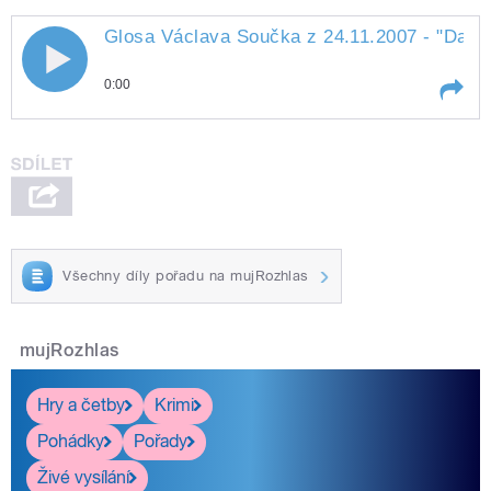
Glosa Václava Součka z 24.11.2007 - "Další
Glosa Václava Součka z 24.11.2007 -
0:00
"Další revoluce"
Play /
revoluce"
Glosa Václava Součka z
24.11.2007 - "Další
Všechny díly pořadu na mujRozhlas
mujRozhlas
pause
Hry a četby
Krimi
Pohádky
Pořady
Živé vysílání