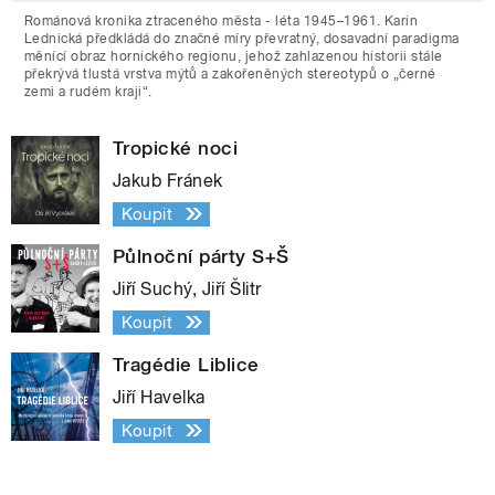
Románová kronika ztraceného města - léta 1945–1961. Karin
Lednická předkládá do značné míry převratný, dosavadní paradigma
měnící obraz hornického regionu, jehož zahlazenou historii stále
překrývá tlustá vrstva mýtů a zakořeněných stereotypů o „černé
zemi a rudém kraji“.
Tropické noci
Jakub Fránek
Koupit
Půlnoční párty S+Š
Jiří Suchý, Jiří Šlitr
Koupit
Tragédie Liblice
Jiří Havelka
Koupit