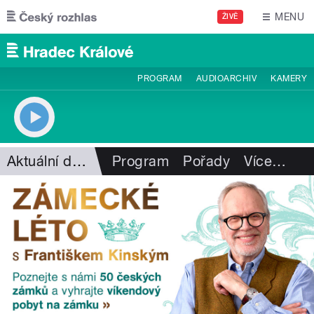
Přejít k hlavnímu obsahu
MENU
ŽIVĚ
PROGRAM
AUDIOARCHIV
KAMERY
Aktuální dění
Program
Pořady
Více
…