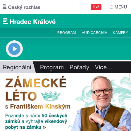
Přejít k hlavnímu obsahu
MENU
ŽIVĚ
PROGRAM
AUDIOARCHIV
KAMERY
Regionální
Program
Pořady
Více
…