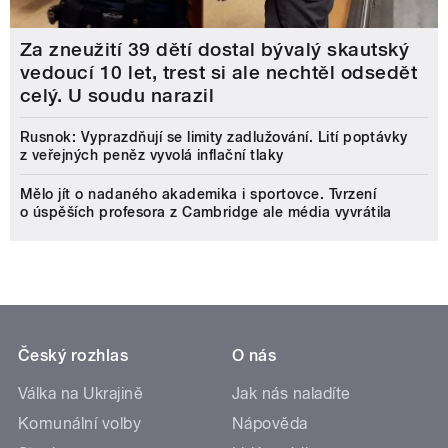
Za zneužití 39 dětí dostal bývalý skautský
vedoucí 10 let, trest si ale nechtěl odsedět
celý. U soudu narazil
Rusnok: Vyprazdňují se limity zadlužování. Lití poptávky
z veřejných peněz vyvolá inflační tlaky
Mělo jít o nadaného akademika i sportovce. Tvrzení
o úspěších profesora z Cambridge ale média vyvrátila
Český rozhlas
O nás
Válka na Ukrajině
Jak nás naladíte
Komunální volby
Nápověda