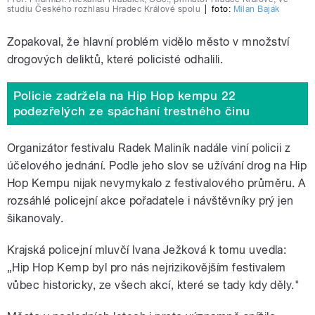
studiu Českého rozhlasu Hradec Králové spolu
|
foto:
Milan Baják
Zopakoval, že hlavní problém vidělo město v množství
drogových deliktů, které policisté odhalili.
Policie zadržela na Hip Hop kempu 22
podezřelých ze spáchání trestného činu
Organizátor festivalu Radek Maliník nadále viní policii z
účelového jednání. Podle jeho slov se užívání drog na Hip
Hop Kempu nijak nevymykalo z festivalového průměru. A
rozsáhlé policejní akce pořadatele i návštěvníky prý jen
šikanovaly.
Krajská policejní mluvčí Ivana Ježková k tomu uvedla:
„Hip Hop Kemp byl pro nás nejrizikovějším festivalem
vůbec historicky, ze všech akcí, které se tady kdy děly."