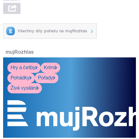
Všechny díly pořadu na mujRozhlas
mujRozhlas
Hry a četby
Krimi
Pohádky
Pořady
Živé vysílání