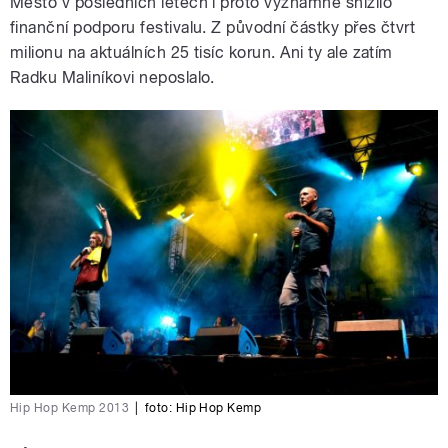
Město v posledních letech i proto významně snížilo
finanční podporu festivalu. Z původní částky přes čtvrt
milionu na aktuálních 25 tisíc korun. Ani ty ale zatím
Radku Maliníkovi neposlalo.
Hip Hop Kemp 2013
|
foto:
Hip Hop Kemp