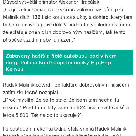
Důvod vysvětlil primátor Alexandr Hrabálek.
„Co je velmi zarážející, tak dobrovolným hasičům pan
Maliník dluží 136 tisíc korun za služby a dohled, který tam
během festivalu prováděli. V podstatě, vzhledem k tomu,
že existuje onen dluh dobrovolným hasičům, tak tento
příspěvek zatím nebyl uhrazen."
Zabavený hašiš a řidič autobusu pod vlivem
drog. Policie kontroluje fanoušky Hip Hop
Kempu
Radek Maliník potvrdil, že fakturu dobrovolným hasičům
zatím skutečně nezaplatil.
„Proč myslíte, že se to stalo, že jsem tam nechal tu
sekeru? Před třemi lety jsme měli 24 tisíc návštěvníků a
letos 5 800. Tak na co to ukazuje?"
I s odstupem několika týdnů stále vnímá Radek Maliník