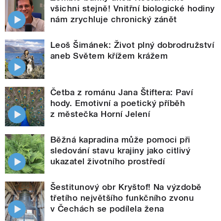
všichni stejně! Vnitřní biologické hodiny
nám zrychluje chronický zánět
Leoš Šimánek: Život plný dobrodružství
aneb Světem křížem krážem
Četba z románu Jana Štiftera: Paví
hody. Emotivní a poetický příběh
z městečka Horní Jelení
Běžná kapradina může pomoci při
sledování stavu krajiny jako citlivý
ukazatel životního prostředí
Šestitunový obr Kryštof! Na výzdobě
třetího největšího funkčního zvonu
v Čechách se podílela žena