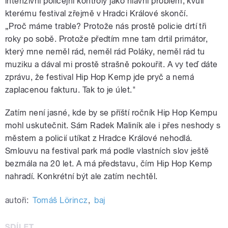
intenzivní policejní kontroly jako hlavní problém, kvůli
kterému festival zřejmě v Hradci Králové skončí.
„Proč máme trable? Protože nás prostě policie drtí tři
roky po sobě. Protože předtím mne tam drtil primátor,
který mne neměl rád, neměl rád Poláky, neměl rád tu
muziku a dával mi prostě strašně pokouřit. A vy teď dáte
zprávu, že festival Hip Hop Kemp jde pryč a nemá
zaplacenou fakturu. Tak to je úlet."
Zatím není jasné, kde by se příští ročník Hip Hop Kempu
mohl uskutečnit. Sám Radek Maliník ale i přes neshody s
městem a policií utíkat z Hradce Králové nehodlá.
Smlouvu na festival park má podle vlastních slov ještě
bezmála na 20 let. A má představu, čím Hip Hop Kemp
nahradí. Konkrétní být ale zatím nechtěl.
autoři:
Tomáš Lörincz
,
baj