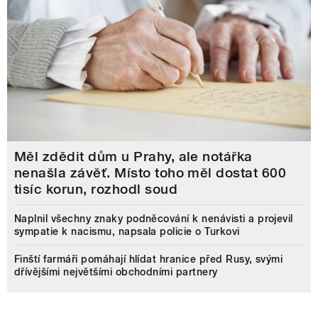
Měl zdědit dům u Prahy, ale notářka
nenašla závěť. Místo toho měl dostat 600
tisíc korun, rozhodl soud
Naplnil všechny znaky podněcování k nenávisti a projevil
sympatie k nacismu, napsala policie o Turkovi
Finští farmáři pomáhají hlídat hranice před Rusy, svými
dřívějšími největšími obchodními partnery