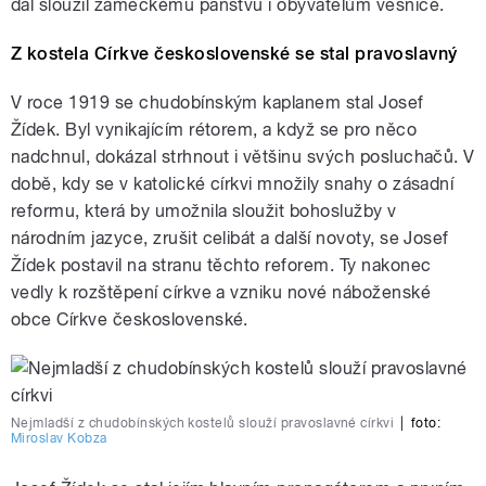
dál sloužil zámeckému panstvu i obyvatelům vesnice.
Z kostela Církve československé se stal pravoslavný
V roce 1919 se chudobínským kaplanem stal Josef
Žídek. Byl vynikajícím rétorem, a když se pro něco
nadchnul, dokázal strhnout i většinu svých posluchačů. V
době, kdy se v katolické církvi množily snahy o zásadní
reformu, která by umožnila sloužit bohoslužby v
národním jazyce, zrušit celibát a další novoty, se Josef
Žídek postavil na stranu těchto reforem. Ty nakonec
vedly k rozštěpení církve a vzniku nové náboženské
obce Církve československé.
Nejmladší z chudobínských kostelů slouží pravoslavné církvi
|
foto:
Miroslav Kobza