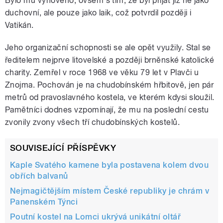
Bylo mu vyhověno, ovšem s tím, že byl přijat již ne jako
duchovní, ale pouze jako laik, což potvrdil později i
Vatikán.
Jeho organizační schopnosti se ale opět využily. Stal se
ředitelem nejprve litovelské a později brněnské katolické
charity. Zemřel v roce 1968 ve věku 79 let v Plavči u
Znojma. Pochován je na chudobínském hřbitově, jen pár
metrů od pravoslavného kostela, ve kterém kdysi sloužil.
Pamětníci dodnes vzpomínají, že mu na poslední cestu
zvonily zvony všech tří chudobínských kostelů.
SOUVISEJÍCÍ PŘÍSPĚVKY
Kaple Svatého kamene byla postavena kolem dvou
obřích balvanů
Nejmagičtějším místem České republiky je chrám v
Panenském Týnci
Poutní kostel na Lomci ukrývá unikátní oltář