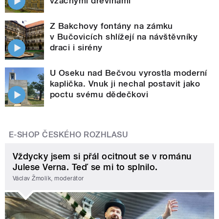
vzácnými dřevinami
Z Bakchovy fontány na zámku
v Bučovicích shlížejí na návštěvníky
draci i sirény
U Oseku nad Bečvou vyrostla moderní
kaplička. Vnuk ji nechal postavit jako
poctu svému dědečkovi
E-SHOP ČESKÉHO ROZHLASU
Vždycky jsem si přál ocitnout se v románu
Julese Verna. Teď se mi to splnilo.
Václav Žmolík, moderátor