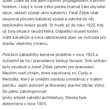
Josef Žídek se stal jejím hlavním propagátorem a prvním
farářem. I když k nové církvi přešla značná část obyvatel
obce, někteří zůstali věrni katolictví. Farář Žídek však
okupoval původní katolický kostel a odmítal do něj
katolického kněze pustit. To trvalo až do roku 1922, kdy
už byla situace neudržitelná. Odpadlíci museli kostel
vrátit katolíkům a nová náboženská obec se rozhodla pro
stavbu vlastního chrámu.
Položení základního kamene proběhlo v roce 1923 a
zúčastnil se ho i pravoslavný biskup Gorazd. Toto setkání
bylo osudové a Josef Žídek zahořel pro pravoslaví.
Mezitím rostl chrám, dnes zasvěcený sv. Cyrilu a
Metoději, který je unikátní stavbou umístěnou v malém
parčíku. Jejím autorem je litovelský stavitel Václav Volný.
Do plánu zakomponoval
prvky srbské sakrální architektury. Stavba byla
dokončena v roce 1924.