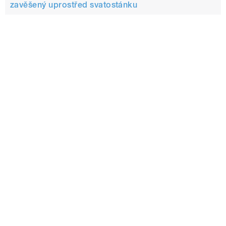
zavěšený uprostřed svatostánku