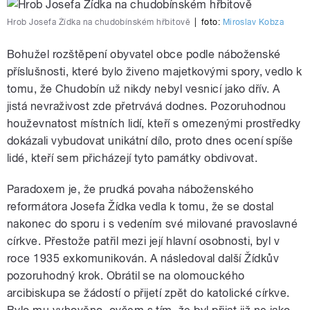
Hrob Josefa Žídka na chudobínském hřbitově
|
foto:
Miroslav Kobza
Bohužel rozštěpení obyvatel obce podle náboženské
příslušnosti, které bylo živeno majetkovými spory, vedlo k
tomu, že Chudobín už nikdy nebyl vesnicí jako dřív. A
jistá nevraživost zde přetrvává dodnes. Pozoruhodnou
houževnatost místních lidí, kteří s omezenými prostředky
dokázali vybudovat unikátní dílo, proto dnes ocení spíše
lidé, kteří sem přicházejí tyto památky obdivovat.
Paradoxem je, že prudká povaha náboženského
reformátora Josefa Žídka vedla k tomu, že se dostal
nakonec do sporu i s vedením své milované pravoslavné
církve. Přestože patřil mezi její hlavní osobnosti, byl v
roce 1935 exkomunikován. A následoval další Žídkův
pozoruhodný krok. Obrátil se na olomouckého
arcibiskupa se žádostí o přijetí zpět do katolické církve.