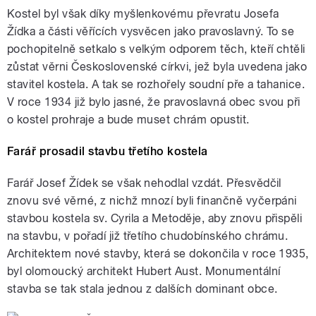
Kostel byl však díky myšlenkovému převratu Josefa
Žídka a části věřících vysvěcen jako pravoslavný. To se
pochopitelně setkalo s velkým odporem těch, kteří chtěli
zůstat věrni Československé církvi, jež byla uvedena jako
stavitel kostela. A tak se rozhořely soudní pře a tahanice.
V roce 1934 již bylo jasné, že pravoslavná obec svou při
o kostel prohraje a bude muset chrám opustit.
Farář prosadil stavbu třetího kostela
Farář Josef Žídek se však nehodlal vzdát. Přesvědčil
znovu své věrné, z nichž mnozí byli finančně vyčerpáni
stavbou kostela sv. Cyrila a Metoděje, aby znovu přispěli
na stavbu, v pořadí již třetího chudobínského chrámu.
Architektem nové stavby, která se dokončila v roce 1935,
byl olomoucký architekt Hubert Aust. Monumentální
stavba se tak stala jednou z dalších dominant obce.