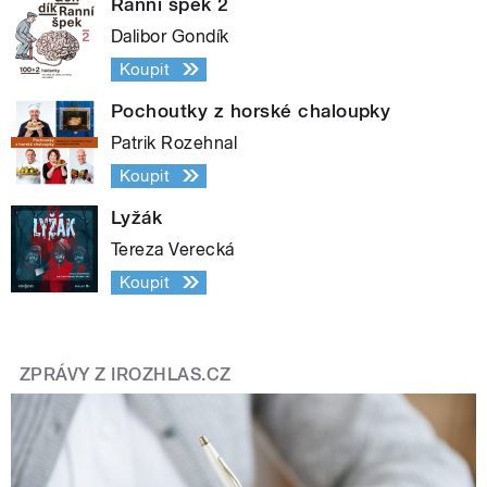
Ranní špek 2
Dalibor Gondík
Koupit
Pochoutky z horské chaloupky
Patrik Rozehnal
Koupit
Lyžák
Tereza Verecká
Koupit
ZPRÁVY Z IROZHLAS.CZ