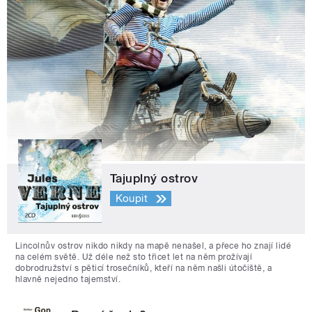
Tajuplný ostrov
Koupit
Lincolnův ostrov nikdo nikdy na mapě nenašel, a přece ho znají lidé
na celém světě. Už déle než sto třicet let na něm prožívají
dobrodružství s pěticí trosečníků, kteří na něm našli útočiště, a
hlavně nejedno tajemství.