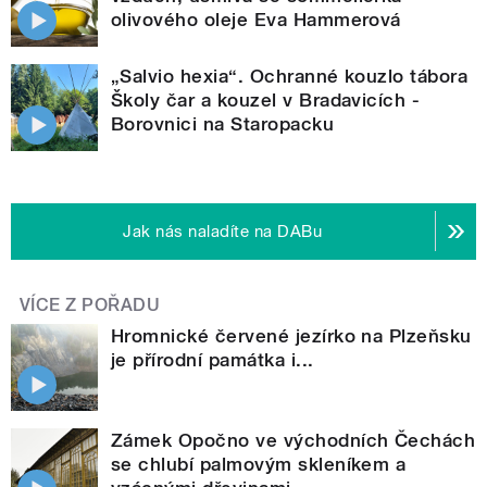
olivového oleje Eva Hammerová
„Salvio hexia“. Ochranné kouzlo tábora
Školy čar a kouzel v Bradavicích -
Borovnici na Staropacku
Jak nás naladíte na DABu
VÍCE Z POŘADU
Hromnické červené jezírko na Plzeňsku
je přírodní památka i...
Zámek Opočno ve východních Čechách
se chlubí palmovým skleníkem a