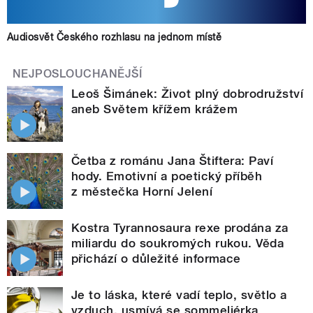
Audiosvět Českého rozhlasu na jednom místě
NEJPOSLOUCHANĚJŠÍ
Leoš Šimánek: Život plný dobrodružství
aneb Světem křížem krážem
Četba z románu Jana Štiftera: Paví
hody. Emotivní a poetický příběh
z městečka Horní Jelení
Kostra Tyrannosaura rexe prodána za
miliardu do soukromých rukou. Věda
přichází o důležité informace
Je to láska, které vadí teplo, světlo a
vzduch, usmívá se sommeliérka