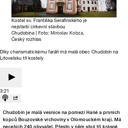
Kostel sv. Františka Serafínského je
nejstarší církevní stavbou
Chudobína | Foto:
Miroslav Kobza
,
Český rozhlas
Díky charismatickému faráři má malá obec Chudobín na
Litovelsku tři kostely
3:21
Chudobín je malá vesnice na pomezí Hané a prvních
kopců Bouzovské vrchoviny v Olomouckém kraji. Má
necelých 240 obyvatel. Přesto v něm stojí tři krásné