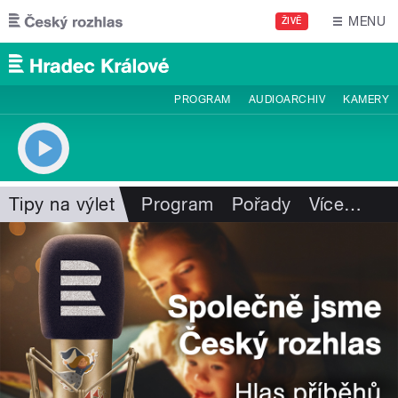
Přejít k hlavnímu obsahu
MENU
ŽIVĚ
PROGRAM
AUDIOARCHIV
KAMERY
Tipy na výlet
Program
Pořady
Více
…