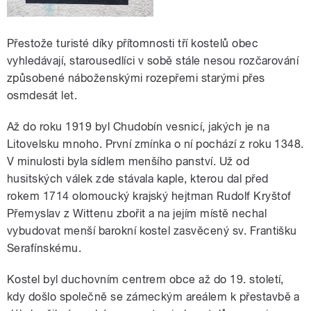
Přestože turisté díky přítomnosti tří kostelů obec
vyhledávají, starousedlíci v sobě stále nesou rozčarování
způsobené náboženskými rozepřemi starými přes
osmdesát let.
Až do roku 1919 byl Chudobín vesnicí, jakých je na
Litovelsku mnoho. První zmínka o ní pochází z roku 1348.
V minulosti byla sídlem menšího panství. Už od
husitských válek zde stávala kaple, kterou dal před
rokem 1714 olomoucký krajský hejtman Rudolf Kryštof
Přemyslav z Wittenu zbořit a na jejím místě nechal
vybudovat menší barokní kostel zasvěcený sv. Františku
Serafínskému.
Kostel byl duchovním centrem obce až do 19. století,
kdy došlo společně se zámeckým areálem k přestavbě a