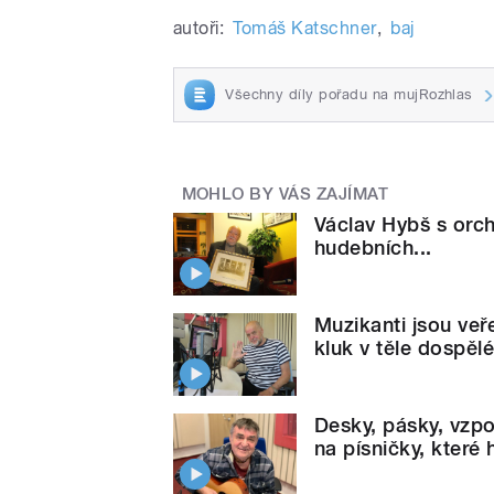
autoři:
Tomáš Katschner
,
baj
Všechny díly pořadu na mujRozhlas
MOHLO BY VÁS ZAJÍMAT
Václav Hybš s orch
hudebních...
Muzikanti jsou veř
kluk v těle dospěl
Desky, pásky, vzp
na písničky, které