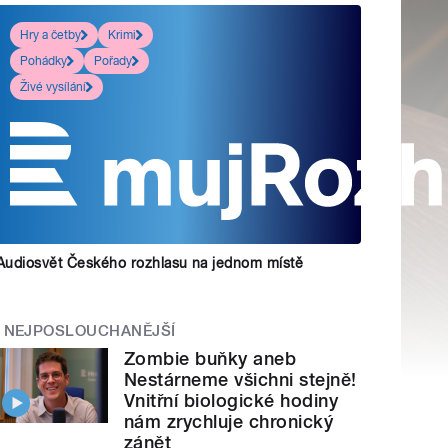
Hry a četby
Krimi
Pohádky
Pořady
Živé vysílání
Audiosvět Českého rozhlasu na jednom místě
NEJPOSLOUCHANĚJŠÍ
Zombie buňky aneb
Nestárneme všichni stejně!
Vnitřní biologické hodiny
nám zrychluje chronický
zánět