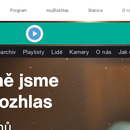
Program
mujRozhlas
Stanice
O r
archiv
Playlisty
Lidé
Kamery
O nás
Jak 