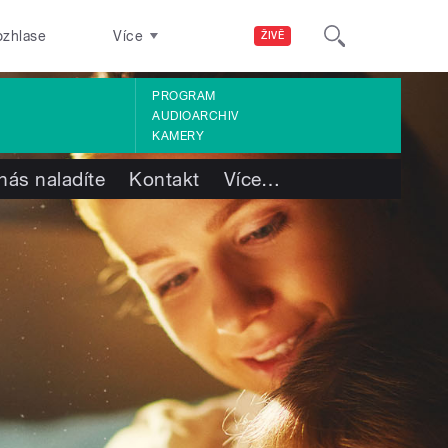
ozhlase
Více
ŽIVĚ
PROGRAM
AUDIOARCHIV
KAMERY
nás naladíte
Kontakt
Více
…