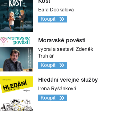
Kost
Bára Dočkalová
Koupit
Moravské pověsti
vybral a sestavil Zdeněk
Truhlář
Koupit
Hledání veřejné služby
Irena Ryšánková
Koupit