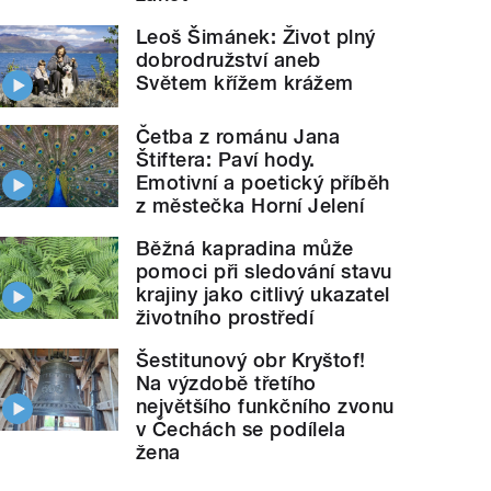
Leoš Šimánek: Život plný
dobrodružství aneb
Světem křížem krážem
Četba z románu Jana
Štiftera: Paví hody.
Emotivní a poetický příběh
z městečka Horní Jelení
Běžná kapradina může
pomoci při sledování stavu
krajiny jako citlivý ukazatel
životního prostředí
Šestitunový obr Kryštof!
Na výzdobě třetího
největšího funkčního zvonu
v Čechách se podílela
žena