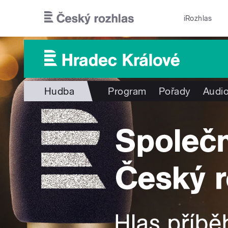
Přejít k hlavnímu obsahu
iRozhlas
Hudba
Program
Pořady
Audio