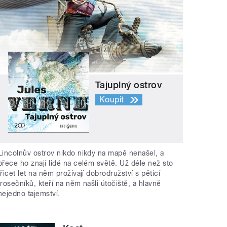
Tajuplný ostrov
Koupit
Lincolnův ostrov nikdo nikdy na mapě nenašel, a
přece ho znají lidé na celém světě. Už déle než sto
třicet let na něm prožívají dobrodružství s pěticí
trosečníků, kteří na něm našli útočiště, a hlavně
nejedno tajemství.