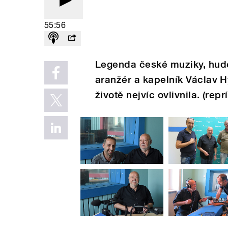
55:56
Legenda české muziky, hudeb
aranžér a kapelník Václav H
životě nejvíc ovlivnila. (rep