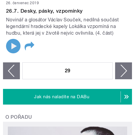
26. červenec 2019
26.7. Desky, pásky, vzpomínky
Novinář a glosátor Václav Souček, nedílná součást
legendární hradecké kapely Lokálka vzpomíná na
hudbu, která jej v životě nejvíc ovlivnila. (4. část)
STRÁNKY
29
n
zí
Jak nás naladíte na DABu
O POŘADU