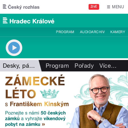
Přejít k hlavnímu obsahu
MENU
ŽIVĚ
PROGRAM
AUDIOARCHIV
KAMERY
Desky, pásky, vzpomínky
Program
Pořady
Více
…