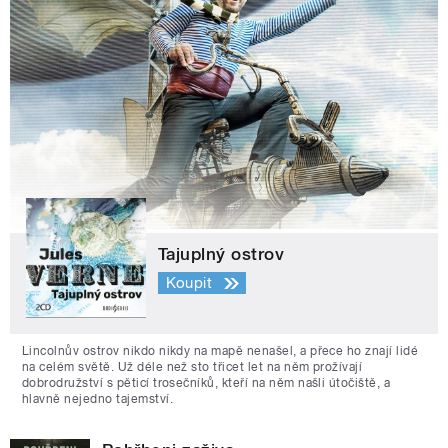
Tajuplný ostrov
Koupit
Lincolnův ostrov nikdo nikdy na mapě nenašel, a přece ho znají lidé
na celém světě. Už déle než sto třicet let na něm prožívají
dobrodružství s pěticí trosečníků, kteří na něm našli útočiště, a
hlavně nejedno tajemství.