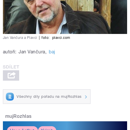
Jan Vančura a Plavci
|
foto:
plavci.com
autoři:
Jan Vančura
,
baj
Všechny díly pořadu na mujRozhlas
mujRozhlas