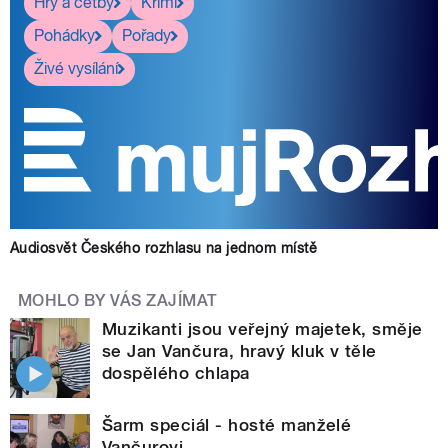
Hry a četby
Krimi
Pohádky
Pořady
Živé vysílání
Audiosvět Českého rozhlasu na jednom místě
MOHLO BY VÁS ZAJÍMAT
Muzikanti jsou veřejný majetek, směje
se Jan Vančura, hravý kluk v těle
dospělého chlapa
Šarm speciál - hosté manželé
Vančurovi