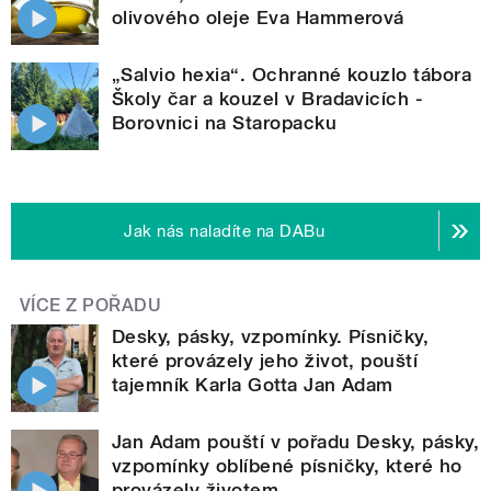
olivového oleje Eva Hammerová
„Salvio hexia“. Ochranné kouzlo tábora
Školy čar a kouzel v Bradavicích -
Borovnici na Staropacku
Jak nás naladíte na DABu
VÍCE Z POŘADU
Desky, pásky, vzpomínky. Písničky,
které provázely jeho život, pouští
tajemník Karla Gotta Jan Adam
Jan Adam pouští v pořadu Desky, pásky,
vzpomínky oblíbené písničky, které ho
provázely životem