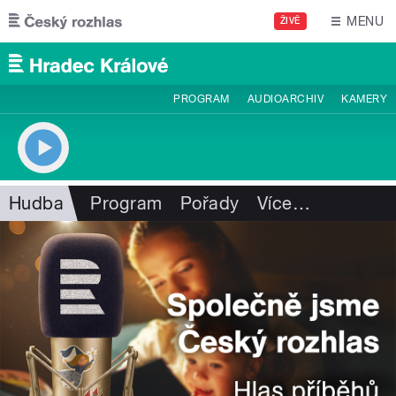
Přejít k hlavnímu obsahu
MENU
ŽIVĚ
PROGRAM
AUDIOARCHIV
KAMERY
Hudba
Program
Pořady
Více
…