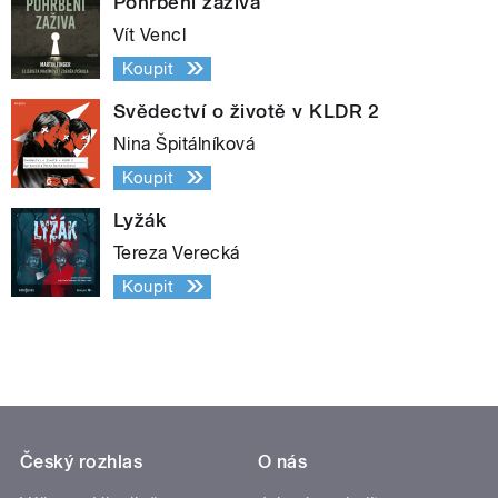
Pohřbeni zaživa
Vít Vencl
Koupit
Svědectví o životě v KLDR 2
Nina Špitálníková
Koupit
Lyžák
Tereza Verecká
Koupit
Český rozhlas
O nás