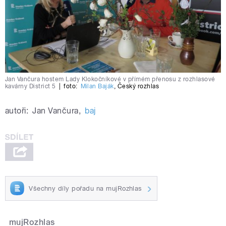
Jan Vančura hostem Lady Klokočníkové v přímém přenosu z rozhlasové
kavárny District 5
|
foto:
Milan Baják
,
Český rozhlas
autoři:
Jan Vančura
,
baj
Všechny díly pořadu na mujRozhlas
mujRozhlas