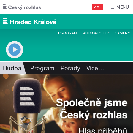
Přejít k hlavnímu obsahu
MENU
ŽIVĚ
PROGRAM
AUDIOARCHIV
KAMERY
Hudba
Program
Pořady
Více
…