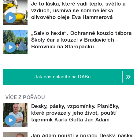
Je to láska, které vadí teplo, světlo a
vzduch, usmívá se sommeliérka
olivového oleje Eva Hammerová
„Salvio hexia“. Ochranné kouzlo tábora
Školy čar a kouzel v Bradavicích -
Borovnici na Staropacku
Jak nás naladíte na DABu
VÍCE Z POŘADU
Desky, pásky, vzpomínky. Písničky,
které provázely jeho život, pouští
tajemník Karla Gotta Jan Adam
Jan Adam pouští v pořadu Desky, pásky,