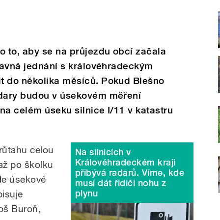
o to, aby se na průjezdu obcí začala
pravná jednání s královéhradeckým
t do několika měsíců. Pokud Blešno
adary budou v úsekovém měření
 na celém úseku silnice I/11 v katastru
průtahu celou
Na silnicích v
Královéhradeckém kraji
až po školku
přibývá radarů. Víme, kde
ude úsekové
musí dát řidiči nohu z
plynu
pisuje
loš Buroň,