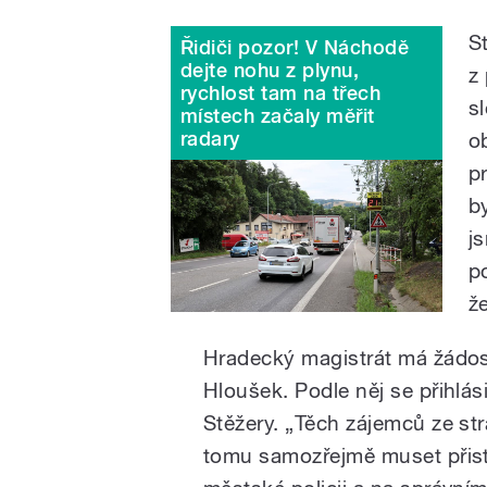
S
Řidiči pozor! V Náchodě
dejte nohu z plynu,
z
rychlost tam na třech
s
místech začaly měřit
radary
o
p
b
j
p
ž
Hradecký magistrát má žádostí
Hloušek. Podle něj se přihlás
Stěžery. „Těch zájemců ze st
tomu samozřejmě muset přist