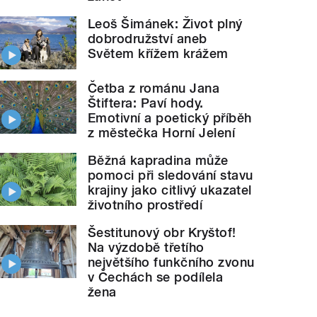
Leoš Šimánek: Život plný
dobrodružství aneb
Světem křížem krážem
Četba z románu Jana
Štiftera: Paví hody.
Emotivní a poetický příběh
z městečka Horní Jelení
Běžná kapradina může
pomoci při sledování stavu
krajiny jako citlivý ukazatel
životního prostředí
Šestitunový obr Kryštof!
Na výzdobě třetího
největšího funkčního zvonu
v Čechách se podílela
žena