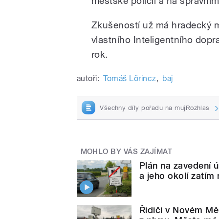
městské policii a na správním
Zkušeností už má hradecký m
vlastního Inteligentního dop
rok.
autoři:
Tomáš Lörincz
,
baj
Všechny díly pořadu na mujRozhlas
MOHLO BY VÁS ZAJÍMAT
Plán na zavedení 
a jeho okolí zatím
Řidiči v Novém Měs