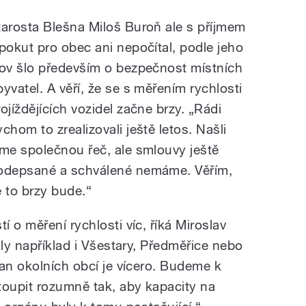
tarosta Blešna Miloš Buroň ale s příjmem
 pokut pro obec ani nepočítal, podle jeho
lov šlo především o bezpečnost místních
byvatel. A věří, že se s měřením rychlosti
rojíždějících vozidel začne brzy. „Rádi
ychom to zrealizovali ještě letos. Našli
sme společnou řeč, ale smlouvy ještě
odepsané a schválené nemáme. Věřím,
e to brzy bude.
“
 o měření rychlosti víc, říká Miroslav
ily například i Všestary, Předměřice nebo
ran okolních obcí je vícero. Budeme k
oupit rozumně tak, aby kapacity na