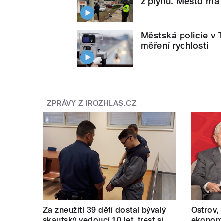
z plynu. Město má 
Městská policie v 
měření rychlosti
ZPRÁVY Z IROZHLAS.CZ
Za zneužití 39 dětí dostal bývalý
Ostrov,
skautský vedoucí 10 let, trest si
ekonomi