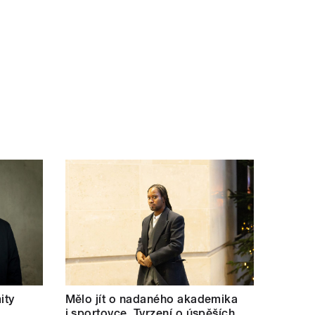
ity
Mělo jít o nadaného akademika
i sportovce. Tvrzení o úspěších