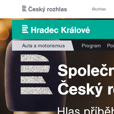
Přejít k hlavnímu obsahu
iRozhlas
Auta a motorismus
Program
Po