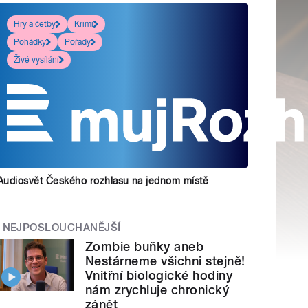
Hry a četby
Krimi
Pohádky
Pořady
Živé vysílání
Audiosvět Českého rozhlasu na jednom místě
NEJPOSLOUCHANĚJŠÍ
Zombie buňky aneb
Nestárneme všichni stejně!
Vnitřní biologické hodiny
nám zrychluje chronický
zánět