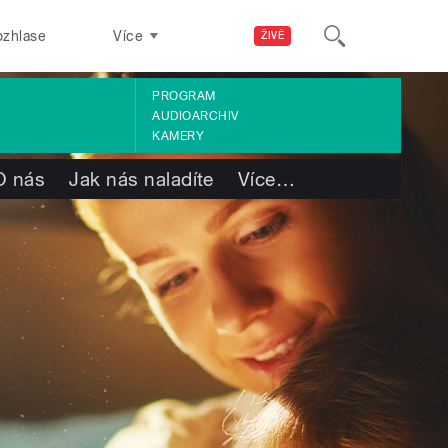
ozhlase
Více
ŽIVĚ
PROGRAM
AUDIOARCHIV
KAMERY
O nás
Jak nás naladíte
Více
…