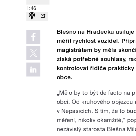
1:46
Blešno na Hradecku usiluje 
měřit rychlost vozidel. Pří
magistrátem by měla skonči
získá potřebné souhlasy, r
kontrolovat řidiče prakticky
obce.
„Mělo by to být de facto na 
obcí. Od kruhového objezdu 
v Nepasicích. S tím, že to b
měření, nikoliv okamžité,“ po
nezávislý starosta Blešna Mi