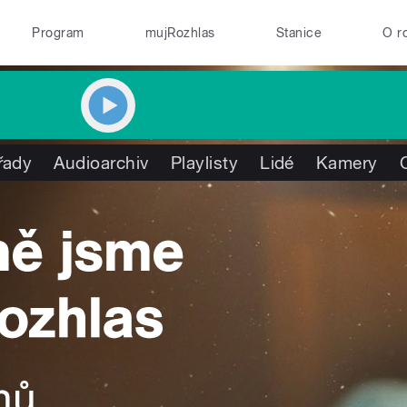
Program
mujRozhlas
Stanice
O r
řady
Audioarchiv
Playlisty
Lidé
Kamery