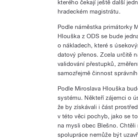
kterého čekají ještě další jed
hradeckém magistrátu.
Podle náměstka primátorky M
Hlouška z ODS se bude jedn
o nákladech, které s úsekov
datový přenos. Zcela určitě 
validování přestupků, změření
samozřejmě činnost správníh
Podle Miroslava Hlouška bude
systému. Někteří zájemci o ús
že by získávali i část prost
v této věci pochyb, jako se 
na mysli obec Blešno. Chtěli 
spolupráce nemůže být uzavř