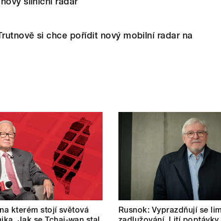
nový silniční radar
Trutnově si chce pořídit nový mobilní radar na
 na kterém stojí světová
Rusnok: Vyprazdňují se lim
ka. Jak se Tchaj-wan stal
zadlužování. Lití poptávky