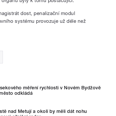
 orgánu byly k tomu postačující.
“
agistrát dost, penalizační modul
ravního systému provozuje už déle než
úsekového měření rychlosti v Novém Bydžově
 město odkládá
tě nad Metují a okolí by měli dát nohu