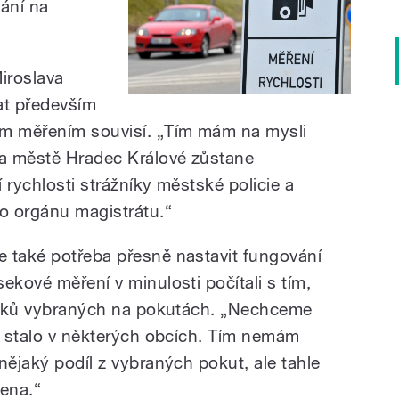
nání na
iroslava
at především
ým měřením souvisí. „Tím mám na mysli
na městě Hradec Králové zůstane
 rychlosti strážníky městské policie a
o orgánu magistrátu.
“
 také potřeba přesně nastavit fungování
ekové měření v minulosti počítali s tím,
ředků vybraných na pokutách. „Nechceme
to stalo v některých obcích. Tím nemám
nějaký podíl z vybraných pokut, ale tahle
ena.
“