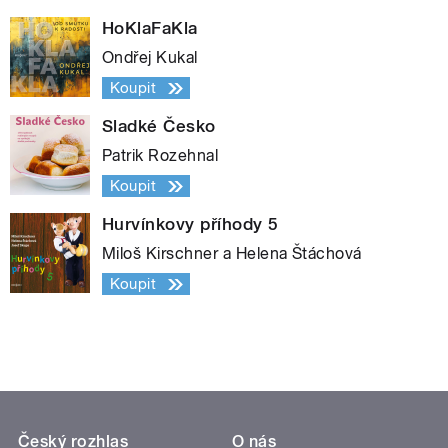
HoKlaFaKla
Ondřej Kukal
Koupit
Sladké Česko
Patrik Rozehnal
Koupit
Hurvínkovy příhody 5
Miloš Kirschner a Helena Štáchová
Koupit
Český rozhlas
O nás