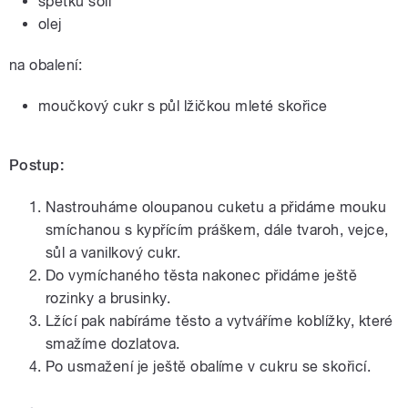
špetku soli
olej
na obalení:
moučkový cukr s půl lžičkou mleté skořice
Postup:
Nastrouháme oloupanou cuketu a přidáme mouku
smíchanou s kypřícím práškem, dále tvaroh, vejce,
sůl a vanilkový cukr.
Do vymíchaného těsta nakonec přidáme ještě
rozinky a brusinky.
Lžící pak nabíráme těsto a vytváříme koblížky, které
smažíme dozlatova.
Po usmažení je ještě obalíme v cukru se skořicí.