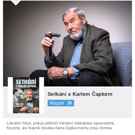
Setkání s Karlem Čapkem
Koupit
Literární fikce, pokus přiblížit literární nadsázkou spisovatele,
filozofa, ale hlavně člověka Karla Čapka trochu jinou formou.