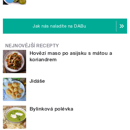
Jak nás naladíte na DABu
NEJNOVĚJŠÍ RECEPTY
Hovězí maso po asijsku s mátou a
koriandrem
Jidáše
Bylinková polévka