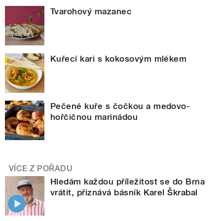
Tvarohový mazanec
Kuřecí kari s kokosovým mlékem
Pečené kuře s čočkou a medovo-
hořčičnou marinádou
VÍCE Z POŘADU
Hledám každou příležitost se do Brna
vrátit, přiznává básník Karel Škrabal