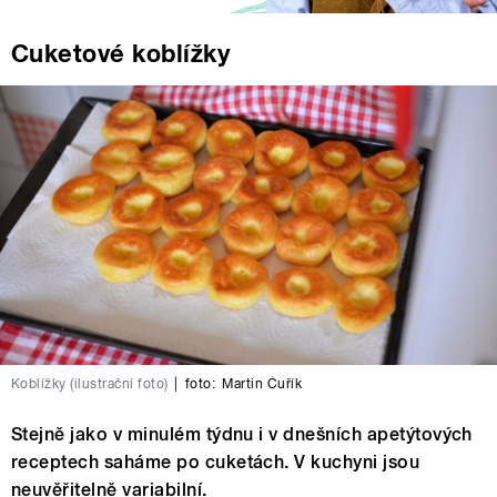
Cuketové koblížky
Koblížky (ilustrační foto)
|
foto:
Martin Čuřík
Stejně jako v minulém týdnu i v dnešních apetýtových
receptech saháme po cuketách. V kuchyni jsou
neuvěřitelně variabilní.