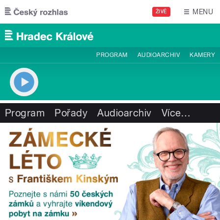
Přejít k hlavnímu obsahu
MENU
ŽIVĚ
PROGRAM
AUDIOARCHIV
KAMERY
Program
Pořady
Audioarchiv
Více
…