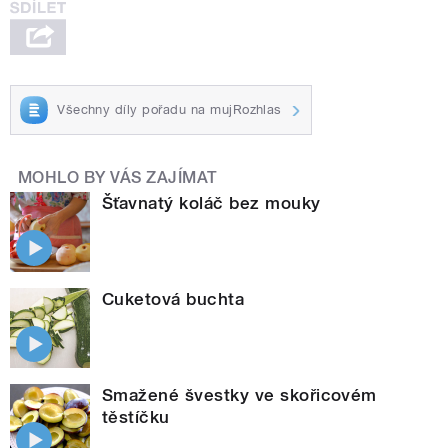
Všechny díly pořadu na mujRozhlas
MOHLO BY VÁS ZAJÍMAT
Šťavnatý koláč bez mouky
Cuketová buchta
Smažené švestky ve skořicovém
těstíčku