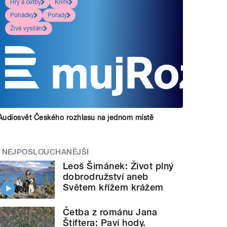
Hry a četby
Krimi
Pohádky
Pořady
Živé vysílání
Audiosvět Českého rozhlasu na jednom místě
NEJPOSLOUCHANĚJŠÍ
Leoš Šimánek: Život plný
dobrodružství aneb
Světem křížem krážem
Četba z románu Jana
Štiftera: Paví hody.