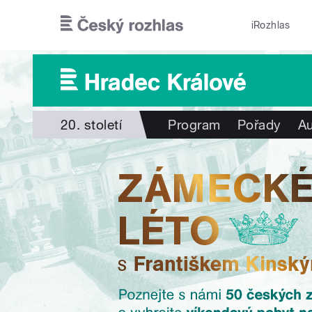
Přejít k hlavnímu obsahu
iRozhlas
20. století
Program
Pořady
Au