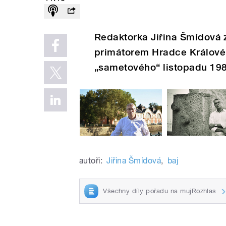
Redaktorka Jiřina Šmídová
primátorem Hradce Králové
„sametového“ listopadu 198
autoři:
Jiřina Šmídová
,
baj
Všechny díly pořadu na mujRozhlas