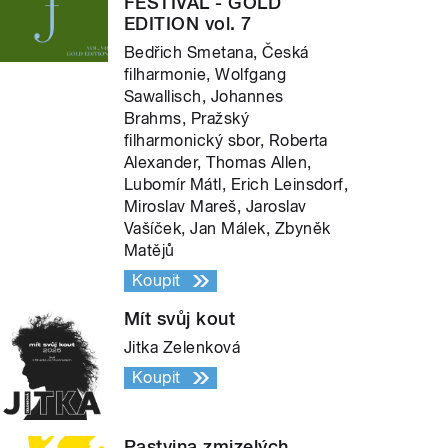
FESTIVAL - GOLD
EDITION vol. 7
Bedřich Smetana, Česká
filharmonie, Wolfgang
Sawallisch, Johannes
Brahms, Pražský
filharmonický sbor, Roberta
Alexander, Thomas Allen,
Lubomír Mátl, Erich Leinsdorf,
Miroslav Mareš, Jaroslav
Vašíček, Jan Málek, Zbyněk
Matějů
Koupit
Mít svůj kout
Jitka Zelenková
Koupit
Pastvina zmizelých