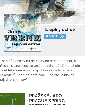
Tajuplný ostrov
Koupit
Lincolnův ostrov nikdo nikdy na mapě nenašel, a
přece ho znají lidé na celém světě. Už déle než sto
třicet let na něm prožívají dobrodružství s pěticí
trosečníků, kteří na něm našli útočiště, a hlavně
nejedno tajemství.
PRAŽSKÉ JARO -
PRAGUE SPRING