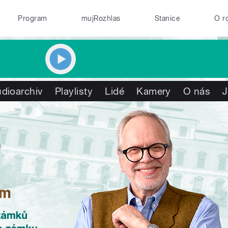
Program
mujRozhlas
Stanice
O r
dioarchiv
Playlisty
Lidé
Kamery
O nás
J