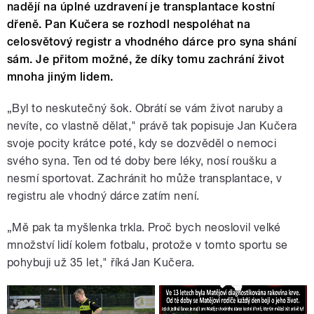
nadějí na úplné uzdravení je transplantace kostní
dřeně. Pan Kučera se rozhodl nespoléhat na
celosvětový registr a vhodného dárce pro syna shání
sám. Je přitom možné, že díky tomu zachrání život
mnoha jiným lidem.
„Byl to neskutečný šok. Obrátí se vám život naruby a
nevíte, co vlastně dělat," právě tak popisuje Jan Kučera
svoje pocity krátce poté, kdy se dozvěděl o nemoci
svého syna. Ten od té doby bere léky, nosí roušku a
nesmí sportovat. Zachránit ho může transplantace, v
registru ale vhodný dárce zatím není.
„Mě pak ta myšlenka trkla. Proč bych neoslovil velké
množství lidí kolem fotbalu, protože v tomto sportu se
pohybuji už 35 let," říká Jan Kučera.