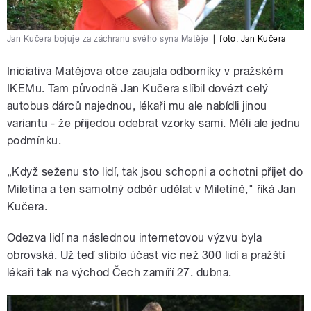
Jan Kučera bojuje za záchranu svého syna Matěje
|
foto: Jan Kučera
Iniciativa Matějova otce zaujala odborníky v pražském
IKEMu. Tam původně Jan Kučera slíbil dovézt celý
autobus dárců najednou, lékaři mu ale nabídli jinou
variantu - že přijedou odebrat vzorky sami. Měli ale jednu
podmínku.
„Když seženu sto lidí, tak jsou schopni a ochotni přijet do
Miletína a ten samotný odběr udělat v Miletíně," říká Jan
Kučera.
Odezva lidí na následnou internetovou výzvu byla
obrovská. Už teď slíbilo účast víc než 300 lidí a pražští
lékaři tak na východ Čech zamíří 27. dubna.