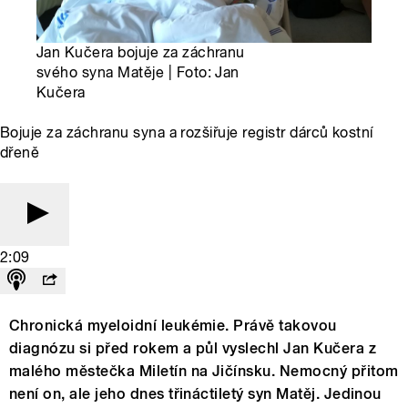
Jan Kučera bojuje za záchranu
svého syna Matěje | Foto: Jan
Kučera
Bojuje za záchranu syna a rozšiřuje registr dárců kostní
dřeně
2:09
Chronická myeloidní leukémie. Právě takovou
diagnózu si před rokem a půl vyslechl Jan Kučera z
malého městečka Miletín na Jičínsku. Nemocný přitom
není on, ale jeho dnes třináctiletý syn Matěj. Jedinou