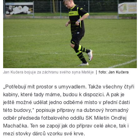
Jan Kučera bojuje za záchranu svého syna Matěje
|
foto: Jan Kučera
„Potřebují mít prostor s umyvadlem. Takže všechny čtyři
kabiny, které tady máme, budou k dispozici. A pak je
ještě možné udělat jedno odběrné místo v přední části
této budovy," popisuje přípravy na dubnový hromadný
odběr předseda fotbalového oddílu SK Miletín Ondřej
Machačka. Ten se zapojí jak do příprav celé akce, tak i
mezi stovky dárců vzorku své krve.