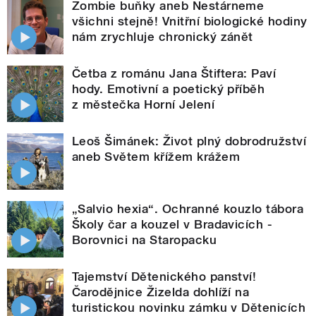
Zombie buňky aneb Nestárneme
všichni stejně! Vnitřní biologické hodiny
nám zrychluje chronický zánět
Četba z románu Jana Štiftera: Paví
hody. Emotivní a poetický příběh
z městečka Horní Jelení
Leoš Šimánek: Život plný dobrodružství
aneb Světem křížem krážem
„Salvio hexia“. Ochranné kouzlo tábora
Školy čar a kouzel v Bradavicích -
Borovnici na Staropacku
Tajemství Dětenického panství!
Čarodějnice Žizelda dohlíží na
turistickou novinku zámku v Dětenicích