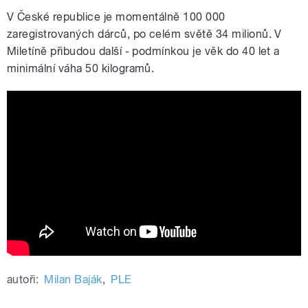
V České republice je momentálně 100 000
zaregistrovaných dárců, po celém světě 34 milionů. V
Miletíně přibudou další - podmínkou je věk do 40 let a
minimální váha 50 kilogramů.
Vyléčená pacientka Ingrid vděčí za
život své dárkyni kostní dřeně
autoři:
Milan Baják
,
PLE