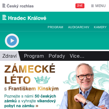
Přejít k hlavnímu obsahu
MENU
ŽIVĚ
PROGRAM
AUDIOARCHIV
KAMERY
Zdraví
Program
Pořady
Více
…