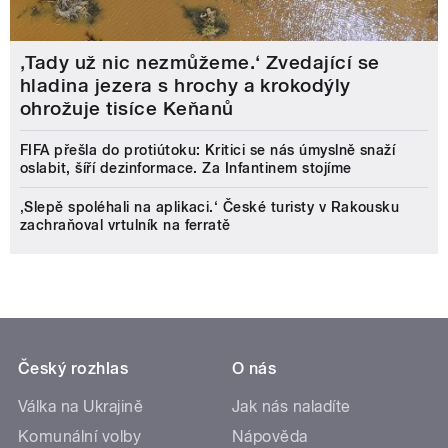
‚Tady už nic nezmůžeme.‘ Zvedající se
hladina jezera s hrochy a krokodýly
ohrožuje tisíce Keňanů
FIFA přešla do protiútoku: Kritici se nás úmyslně snaží
oslabit, šíří dezinformace. Za Infantinem stojíme
‚Slepě spoléhali na aplikaci.‘ České turisty v Rakousku
zachraňoval vrtulník na ferratě
Český rozhlas
O nás
Válka na Ukrajině
Jak nás naladíte
Komunální volby
Nápověda