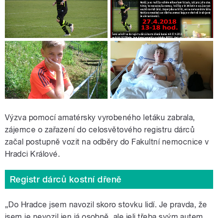
Výzva pomocí amatérsky vyrobeného letáku zabrala,
zájemce o zařazení do celosvětového registru dárců
začal postupně vozit na odběry do Fakultní nemocnice v
Hradci Králové.
Registr dárců kostní dřeně
„Do Hradce jsem navozil skoro stovku lidí. Je pravda, že
jsem je nevozil jen já osobně, ale jeli třeba svým autem,