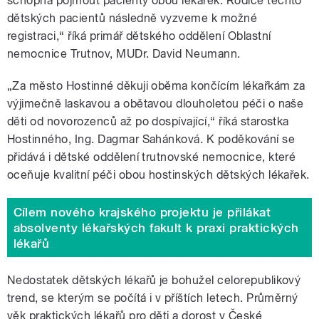
schopná pojmout pacienty obou lékařek. Rodiče těchto
dětských pacientů následně vyzveme k možné
registraci,“ říká primář dětského oddělení Oblastní
nemocnice Trutnov, MUDr. David Neumann.
„Za město Hostinné děkuji oběma končícím lékařkám za
výjimečně laskavou a obětavou dlouholetou péči o naše
děti od novorozenců až po dospívající,“ říká starostka
Hostinného, Ing. Dagmar Sahánková. K poděkování se
přidává i dětské oddělení trutnovské nemocnice, které
oceňuje kvalitní péči obou hostinských dětských lékařek.
Cílem nového krajského projektu je přilákat
absolventy lékařských fakult k praxi praktických
lékařů
Nedostatek dětských lékařů je bohužel celorepublikový
trend, se kterým se počítá i v příštích letech. Průměrný
věk praktických lékařů pro děti a dorost v České