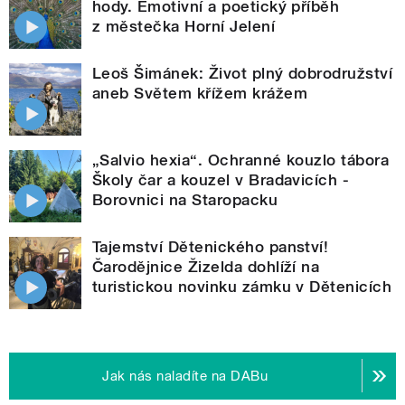
hody. Emotivní a poetický příběh
z městečka Horní Jelení
Leoš Šimánek: Život plný dobrodružství
aneb Světem křížem krážem
„Salvio hexia“. Ochranné kouzlo tábora
Školy čar a kouzel v Bradavicích -
Borovnici na Staropacku
Tajemství Dětenického panství!
Čarodějnice Žizelda dohlíží na
turistickou novinku zámku v Dětenicích
Jak nás naladíte na DABu