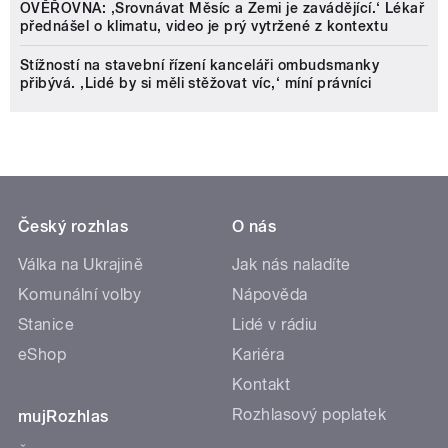
OVĚŘOVNA: ‚Srovnávat Měsíc a Zemi je zavádějící.‘ Lékař
přednášel o klimatu, video je prý vytržené z kontextu
Stížností na stavební řízení kanceláři ombudsmanky
přibývá. ‚Lidé by si měli stěžovat víc,‘ míní právníci
Český rozhlas
O nás
Válka na Ukrajině
Jak nás naladíte
Komunální volby
Nápověda
Stanice
Lidé v rádiu
eShop
Kariéra
Kontakt
Rozhlasový poplatek
mujRozhlas