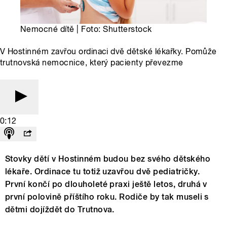
Nemocné dítě | Foto: Shutterstock
V Hostinném zavřou ordinaci dvě dětské lékařky. Pomůže
trutnovská nemocnice, který pacienty převezme
0:12
Stovky dětí v Hostinném budou bez svého dětského
lékaře. Ordinace tu totiž uzavřou dvě pediatričky.
První končí po dlouholeté praxi ještě letos, druhá v
první polovině příštího roku. Rodiče by tak museli s
dětmi dojíždět do Trutnova.