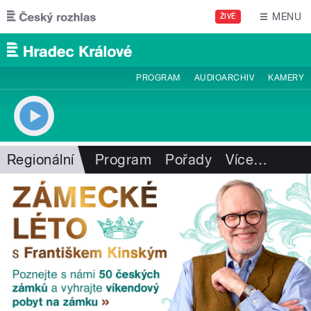
Přejít k hlavnímu obsahu
MENU
ŽIVĚ
PROGRAM
AUDIOARCHIV
KAMERY
Regionální
Program
Pořady
Více
…