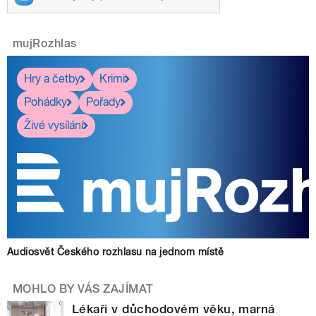
mujRozhlas
Hry a četby
Krimi
Pohádky
Pořady
Živé vysílání
Audiosvět Českého rozhlasu na jednom místě
MOHLO BY VÁS ZAJÍMAT
Lékaři v důchodovém věku, marná