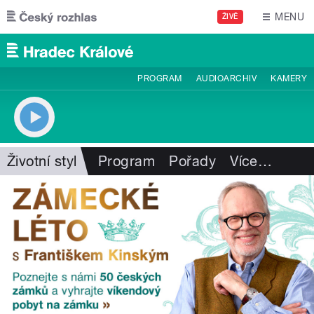
Přejít k hlavnímu obsahu
MENU
ŽIVĚ
PROGRAM
AUDIOARCHIV
KAMERY
Životní styl
Program
Pořady
Více
…