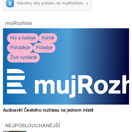
Všechny díly pořadu na mujRozhlas
mujRozhlas
Hry a četby
Krimi
Pohádky
Pořady
Živé vysílání
Audiosvět Českého rozhlasu na jednom místě
NEJPOSLOUCHANĚJŠÍ