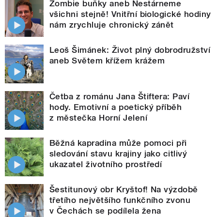
Zombie buňky aneb Nestárneme
všichni stejně! Vnitřní biologické hodiny
nám zrychluje chronický zánět
Leoš Šimánek: Život plný dobrodružství
aneb Světem křížem krážem
Četba z románu Jana Štiftera: Paví
hody. Emotivní a poetický příběh
z městečka Horní Jelení
Běžná kapradina může pomoci při
sledování stavu krajiny jako citlivý
ukazatel životního prostředí
Šestitunový obr Kryštof! Na výzdobě
třetího největšího funkčního zvonu
v Čechách se podílela žena