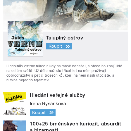
Tajuplný ostrov
Koupit
Lincolnův ostrov nikdo nikdy na mapě nenašel, a přece ho znají lidé
na celém světě. Už déle než sto třicet let na něm prožívají
dobrodružství s pěticí trosečníků, kteří na něm našli útočiště, a
hlavně nejedno tajemství.
Hledání veřejné služby
Irena Ryšánková
Koupit
100+25 brněnských kuriozit, absurdit
a bizarností