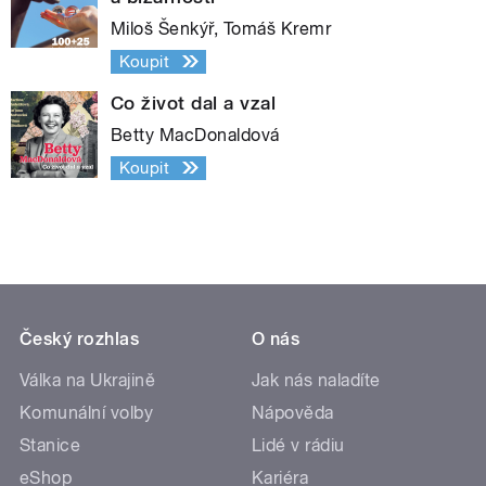
Miloš Šenkýř, Tomáš Kremr
Koupit
Co život dal a vzal
Betty MacDonaldová
Koupit
Český rozhlas
O nás
Válka na Ukrajině
Jak nás naladíte
Komunální volby
Nápověda
Stanice
Lidé v rádiu
eShop
Kariéra