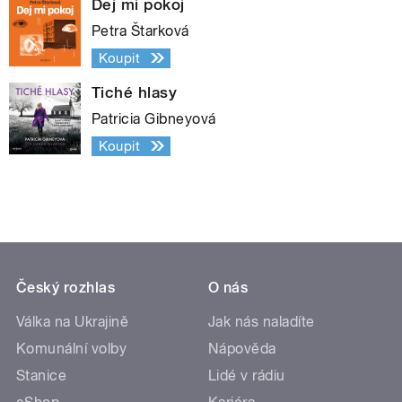
Dej mi pokoj
Petra Štarková
Koupit
Tiché hlasy
Patricia Gibneyová
Koupit
Český rozhlas
O nás
Válka na Ukrajině
Jak nás naladíte
Komunální volby
Nápověda
Stanice
Lidé v rádiu