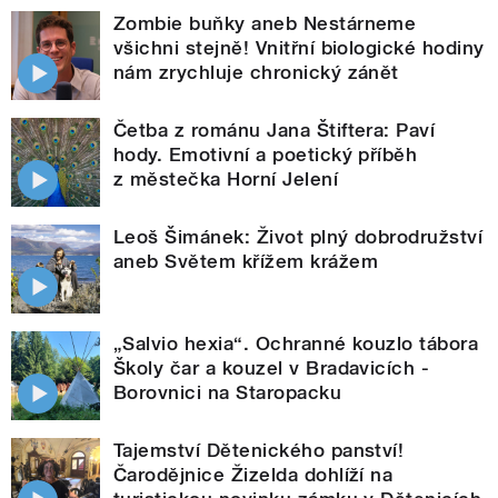
Zombie buňky aneb Nestárneme
všichni stejně! Vnitřní biologické hodiny
nám zrychluje chronický zánět
Četba z románu Jana Štiftera: Paví
hody. Emotivní a poetický příběh
z městečka Horní Jelení
Leoš Šimánek: Život plný dobrodružství
aneb Světem křížem krážem
„Salvio hexia“. Ochranné kouzlo tábora
Školy čar a kouzel v Bradavicích -
Borovnici na Staropacku
Tajemství Dětenického panství!
Čarodějnice Žizelda dohlíží na