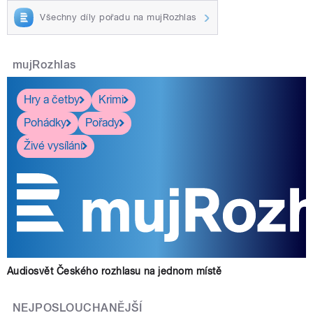
Všechny díly pořadu na mujRozhlas
mujRozhlas
Hry a četby
Krimi
Pohádky
Pořady
Živé vysílání
Audiosvět Českého rozhlasu na jednom místě
NEJPOSLOUCHANĚJŠÍ