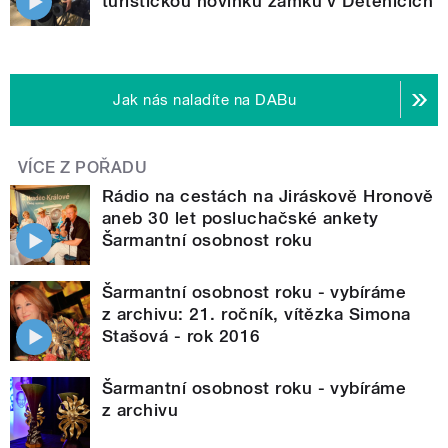
turistickou novinku zámku v Dětenicích
Jak nás naladíte na DABu
VÍCE Z POŘADU
Rádio na cestách na Jiráskově Hronově
aneb 30 let posluchačské ankety
Šarmantní osobnost roku
Šarmantní osobnost roku - vybíráme
z archivu: 21. ročník, vítězka Simona
Stašová - rok 2016
Šarmantní osobnost roku - vybíráme
z archivu