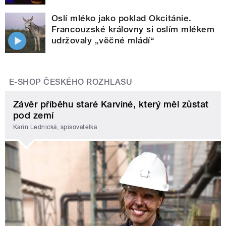
Oslí mléko jako poklad Okcitánie.
Francouzské královny si oslím mlékem
udržovaly „věčné mládí“
E-SHOP ČESKÉHO ROZHLASU
Závěr příběhu staré Karviné, který měl zůstat
pod zemí
Karin Lednická, spisovatelka