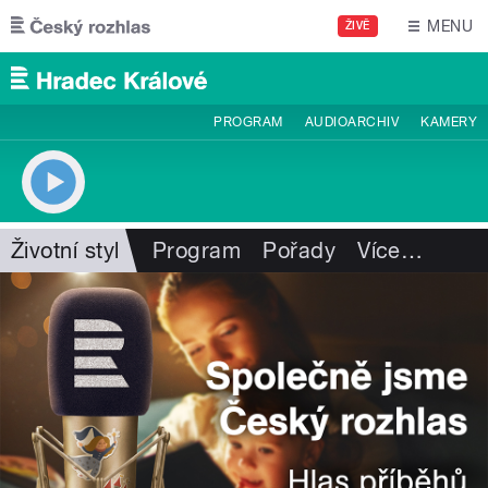
Přejít k hlavnímu obsahu
MENU
ŽIVĚ
PROGRAM
AUDIOARCHIV
KAMERY
Životní styl
Program
Pořady
Více
…