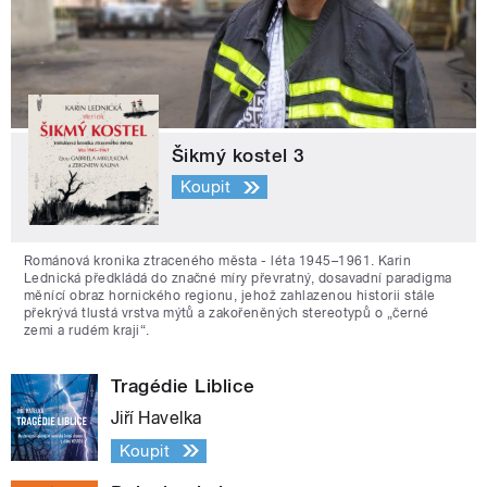
Šikmý kostel 3
Koupit
Románová kronika ztraceného města - léta 1945–1961. Karin
Lednická předkládá do značné míry převratný, dosavadní paradigma
měnící obraz hornického regionu, jehož zahlazenou historii stále
překrývá tlustá vrstva mýtů a zakořeněných stereotypů o „černé
zemi a rudém kraji“.
Tragédie Liblice
Jiří Havelka
Koupit