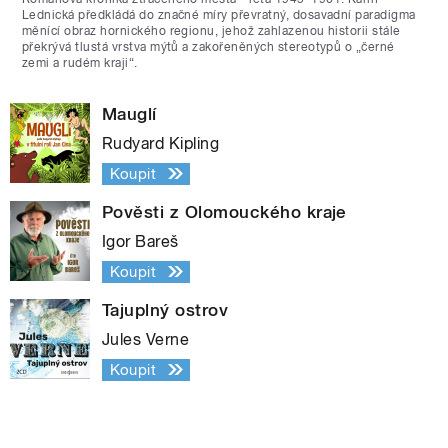
Lednická předkládá do značné míry převratný, dosavadní paradigma
měnící obraz hornického regionu, jehož zahlazenou historii stále
překrývá tlustá vrstva mýtů a zakořeněných stereotypů o „černé
zemi a rudém kraji“.
Mauglí
Rudyard Kipling
Koupit
Pověsti z Olomouckého kraje
Igor Bareš
Koupit
Tajuplný ostrov
Jules Verne
Koupit