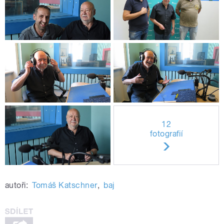
12
fotografií
autoři:
Tomáš Katschner
,
baj