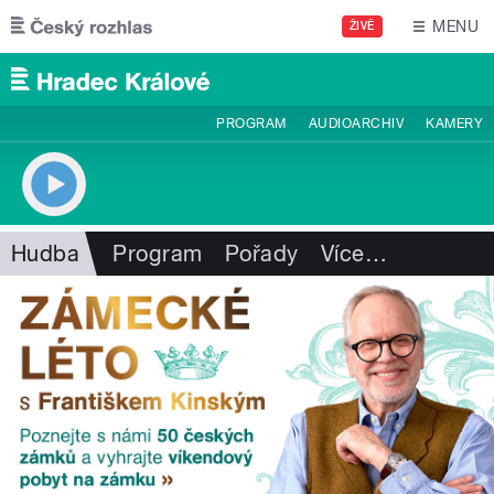
Přejít k hlavnímu obsahu
MENU
ŽIVĚ
PROGRAM
AUDIOARCHIV
KAMERY
Hudba
Program
Pořady
Více
…