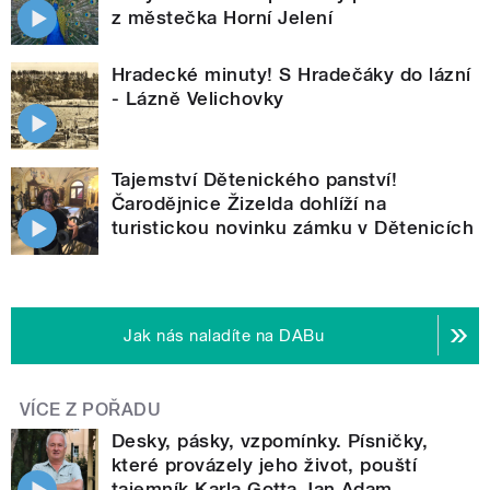
z městečka Horní Jelení
Hradecké minuty! S Hradečáky do lázní
- Lázně Velichovky
Tajemství Dětenického panství!
Čarodějnice Žizelda dohlíží na
turistickou novinku zámku v Dětenicích
Jak nás naladíte na DABu
VÍCE Z POŘADU
Desky, pásky, vzpomínky. Písničky,
které provázely jeho život, pouští
tajemník Karla Gotta Jan Adam