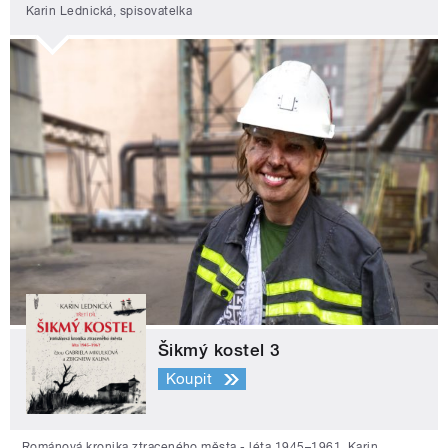
Karin Lednická, spisovatelka
Šikmý kostel 3
Koupit
Románová kronika ztraceného města - léta 1945–1961. Karin