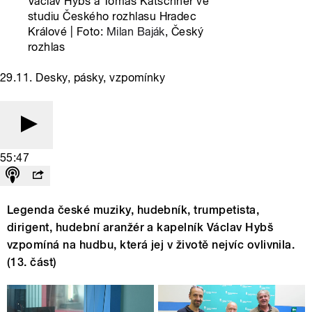
Václav Hybš a Tomáš Katschner ve
studiu Českého rozhlasu Hradec
Králové | Foto:
Milan Baják
, Český
rozhlas
29.11. Desky, pásky, vzpomínky
55:47
Legenda české muziky, hudebník, trumpetista,
dirigent, hudební aranžér a kapelník Václav Hybš
vzpomíná na hudbu, která jej v životě nejvíc ovlivnila.
(13. část)