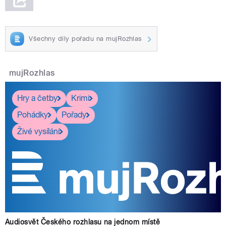
Všechny díly pořadu na mujRozhlas
mujRozhlas
Hry a četby
Krimi
Pohádky
Pořady
Živé vysílání
Audiosvět Českého rozhlasu na jednom místě