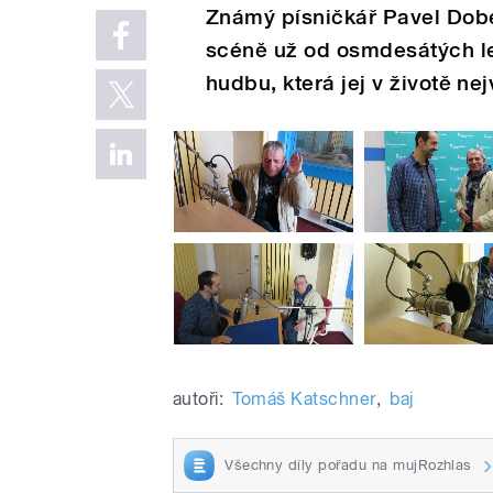
Známý písničkář Pavel Dobeš
scéně už od osmdesátých le
hudbu, která jej v životě nejv
autoři:
Tomáš Katschner
,
baj
Všechny díly pořadu na mujRozhlas