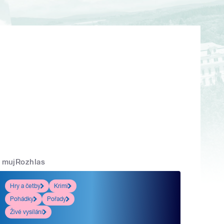
mujRozhlas
Hry a četby
Krimi
Pohádky
Pořady
Živé vysílání