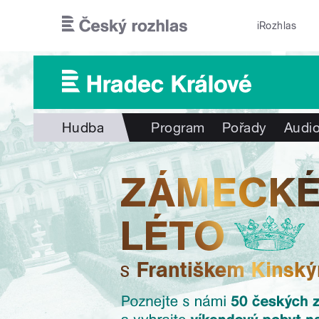
Přejít k hlavnímu obsahu
iRozhlas
Hudba
Program
Pořady
Audio