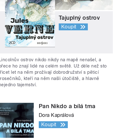
Tajuplný ostrov
Koupit
Lincolnův ostrov nikdo nikdy na mapě nenašel, a
přece ho znají lidé na celém světě. Už déle než sto
třicet let na něm prožívají dobrodružství s pěticí
trosečníků, kteří na něm našli útočiště, a hlavně
nejedno tajemství.
Pan Nikdo a bílá tma
Dora Kaprálová
Koupit