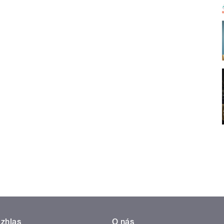
zhlas
O nás