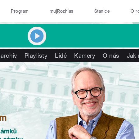
Program
mujRozhlas
Stanice
O r
archiv
Playlisty
Lidé
Kamery
O nás
Jak 