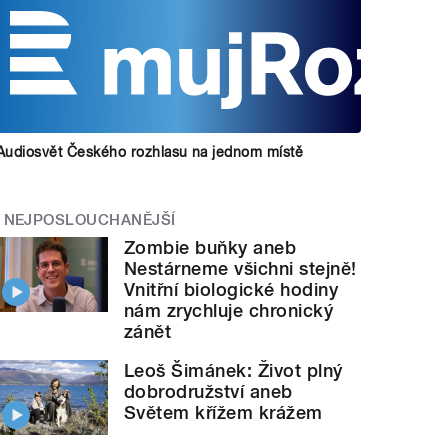
Audiosvět Českého rozhlasu na jednom místě
NEJPOSLOUCHANĚJŠÍ
Zombie buňky aneb
Nestárneme všichni stejně!
Vnitřní biologické hodiny
nám zrychluje chronický
zánět
Leoš Šimánek: Život plný
dobrodružství aneb
Světem křížem krážem