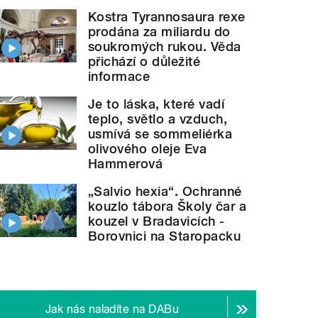
Kostra Tyrannosaura rexe
prodána za miliardu do
soukromých rukou. Věda
přichází o důležité
informace
Je to láska, které vadí
teplo, světlo a vzduch,
usmívá se sommeliérka
olivového oleje Eva
Hammerová
„Salvio hexia“. Ochranné
kouzlo tábora Školy čar a
kouzel v Bradavicích -
Borovnici na Staropacku
Jak nás naladíte na DABu