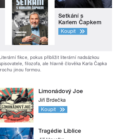
Setkání s
Karlem Čapkem
Koupit
Literární fikce, pokus přiblížit literární nadsázkou
spisovatele, filozofa, ale hlavně člověka Karla Čapka
trochu jinou formou.
Limonádový Joe
Jiří Brdečka
Koupit
Tragédie Liblice