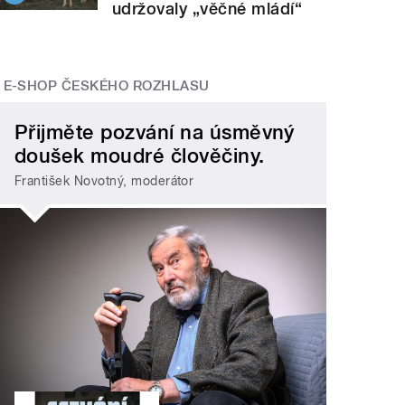
udržovaly „věčné mládí“
E-SHOP ČESKÉHO ROZHLASU
Přijměte pozvání na úsměvný
doušek moudré člověčiny.
František Novotný, moderátor