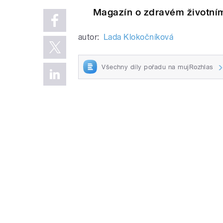
Magazín o zdravém životním
autor:
Lada Klokočníková
Všechny díly pořadu na mujRozhlas