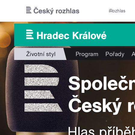
Přejít k hlavnímu obsahu
iRozhlas
Životní styl
Program
Pořady
A