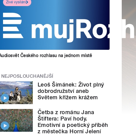
Živé vysílání
Audiosvět Českého rozhlasu na jednom místě
NEJPOSLOUCHANĚJŠÍ
Leoš Šimánek: Život plný
dobrodružství aneb
Světem křížem krážem
Četba z románu Jana
Štiftera: Paví hody.
Emotivní a poetický příběh
z městečka Horní Jelení