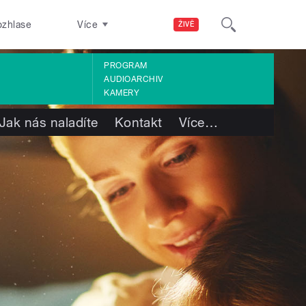
ozhlase
Více
ŽIVĚ
PROGRAM
AUDIOARCHIV
KAMERY
Jak nás naladíte
Kontakt
Více
…