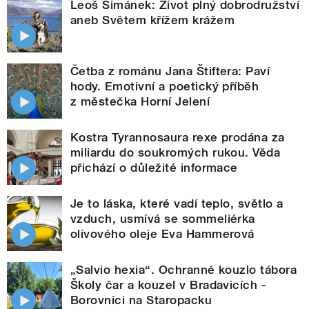
Leoš Šimánek: Život plný dobrodružství
aneb Světem křížem krážem
Četba z románu Jana Štiftera: Paví
hody. Emotivní a poetický příběh
z městečka Horní Jelení
Kostra Tyrannosaura rexe prodána za
miliardu do soukromých rukou. Věda
přichází o důležité informace
Je to láska, které vadí teplo, světlo a
vzduch, usmívá se sommeliérka
olivového oleje Eva Hammerová
„Salvio hexia“. Ochranné kouzlo tábora
Školy čar a kouzel v Bradavicích -
Borovnici na Staropacku