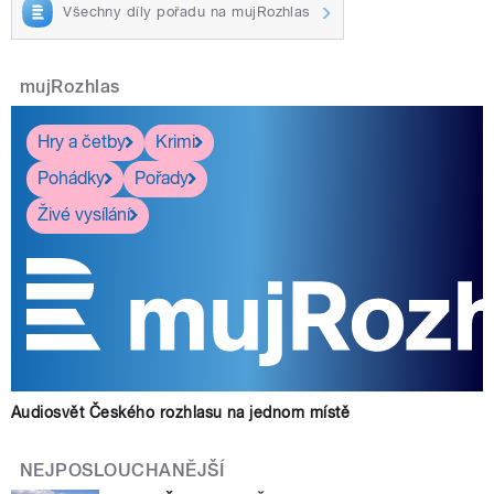
Všechny díly pořadu na mujRozhlas
mujRozhlas
Hry a četby
Krimi
Pohádky
Pořady
Živé vysílání
Audiosvět Českého rozhlasu na jednom místě
NEJPOSLOUCHANĚJŠÍ