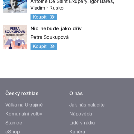
Antoine De Saint Exupéry, Igor Bareš,
Vladimír Rusko
Koupit
Nic nebude jako dřív
Petra Soukupová
Koupit
Český rozhlas
O nás
Válka na Ukrajině
Jak nás naladíte
Komunální volby
Nápověda
Stanice
Lidé v rádiu
eShop
Kariéra