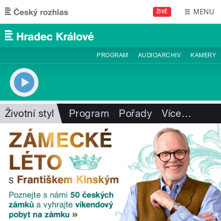
Přejít k hlavnímu obsahu
MENU
ŽIVĚ
PROGRAM
AUDIOARCHIV
KAMERY
Životní styl
Program
Pořady
Více
…