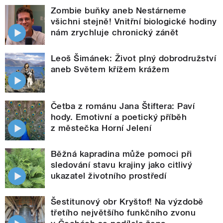
Zombie buňky aneb Nestárneme
všichni stejně! Vnitřní biologické hodiny
nám zrychluje chronický zánět
Leoš Šimánek: Život plný dobrodružství
aneb Světem křížem krážem
Četba z románu Jana Štiftera: Paví
hody. Emotivní a poetický příběh
z městečka Horní Jelení
Běžná kapradina může pomoci při
sledování stavu krajiny jako citlivý
ukazatel životního prostředí
Šestitunový obr Kryštof! Na výzdobě
třetího největšího funkčního zvonu