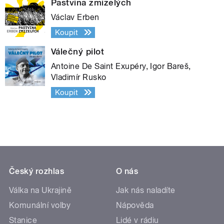
Pastvina zmizelých
Václav Erben
Koupit
Válečný pilot
Antoine De Saint Exupéry, Igor Bareš,
Vladimír Rusko
Koupit
Český rozhlas
O nás
Válka na Ukrajině
Jak nás naladíte
Komunální volby
Nápověda
Stanice
Lidé v rádiu