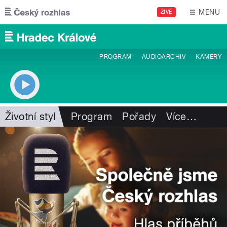
Přejít k hlavnímu obsahu
MENU
ŽIVĚ
PROGRAM
AUDIOARCHIV
KAMERY
Životní styl
Program
Pořady
Více
…