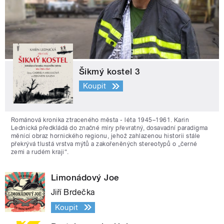
Šikmý kostel 3
Koupit
Románová kronika ztraceného města - léta 1945–1961. Karin
Lednická předkládá do značné míry převratný, dosavadní paradigma
měnící obraz hornického regionu, jehož zahlazenou historii stále
překrývá tlustá vrstva mýtů a zakořeněných stereotypů o „černé
zemi a rudém kraji“.
Limonádový Joe
Jiří Brdečka
Koupit