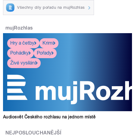
Všechny díly pořadu na mujRozhlas
mujRozhlas
Hry a četby
Krimi
Pohádky
Pořady
Živé vysílání
Audiosvět Českého rozhlasu na jednom místě
NEJPOSLOUCHANĚJŠÍ