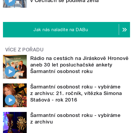
v Čechách se podílela žena
Jak nás naladíte na DABu
VÍCE Z POŘADU
Rádio na cestách na Jiráskově Hronově
aneb 30 let posluchačské ankety
Šarmantní osobnost roku
Šarmantní osobnost roku - vybíráme
z archivu: 21. ročník, vítězka Simona
Stašová - rok 2016
Šarmantní osobnost roku - vybíráme
z archivu