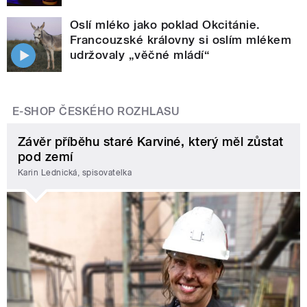
Oslí mléko jako poklad Okcitánie.
Francouzské královny si oslím mlékem
udržovaly „věčné mládí“
E-SHOP ČESKÉHO ROZHLASU
Závěr příběhu staré Karviné, který měl zůstat
pod zemí
Karin Lednická, spisovatelka