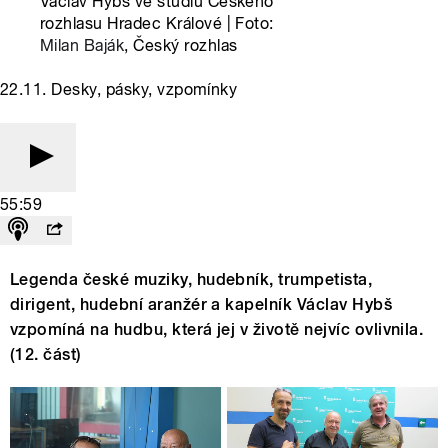
Václav Hybš ve studiu Českého
rozhlasu Hradec Králové | Foto:
Milan Baják
, Český rozhlas
22.11. Desky, pásky, vzpomínky
55:59
Legenda české muziky, hudebník, trumpetista,
dirigent, hudební aranžér a kapelník Václav Hybš
vzpomíná na hudbu, která jej v životě nejvíc ovlivnila.
(12. část)