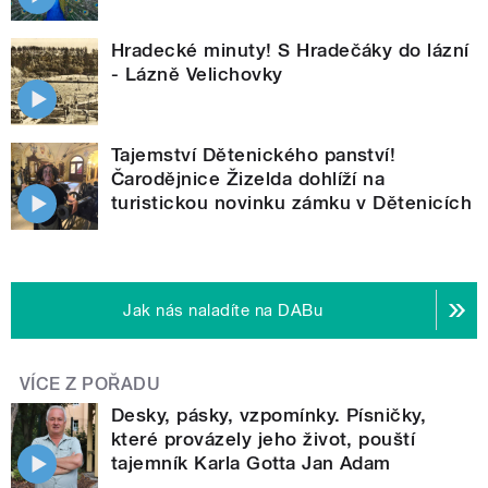
Hradecké minuty! S Hradečáky do lázní
- Lázně Velichovky
Tajemství Dětenického panství!
Čarodějnice Žizelda dohlíží na
turistickou novinku zámku v Dětenicích
Jak nás naladíte na DABu
VÍCE Z POŘADU
Desky, pásky, vzpomínky. Písničky,
které provázely jeho život, pouští
tajemník Karla Gotta Jan Adam