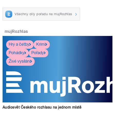
Všechny díly pořadu na mujRozhlas
mujRozhlas
Hry a četby
Krimi
Pohádky
Pořady
Živé vysílání
Audiosvět Českého rozhlasu na jednom místě