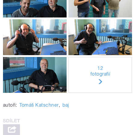
12
fotografií
autoři:
Tomáš Katschner
,
baj