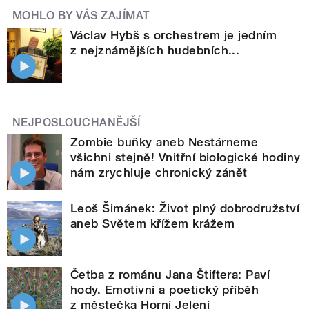
MOHLO BY VÁS ZAJÍMAT
Václav Hybš s orchestrem je jedním
z nejznámějších hudebních...
NEJPOSLOUCHANĚJŠÍ
Zombie buňky aneb Nestárneme
všichni stejně! Vnitřní biologické hodiny
nám zrychluje chronický zánět
Leoš Šimánek: Život plný dobrodružství
aneb Světem křížem krážem
Četba z románu Jana Štiftera: Paví
hody. Emotivní a poetický příběh
z městečka Horní Jelení