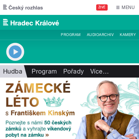
Přejít k hlavnímu obsahu
MENU
ŽIVĚ
PROGRAM
AUDIOARCHIV
KAMERY
Hudba
Program
Pořady
Více
…