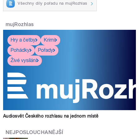
Všechny díly pořadu na mujRozhlas
mujRozhlas
Hry a četby
Krimi
Pohádky
Pořady
Živé vysílání
Audiosvět Českého rozhlasu na jednom místě
NEJPOSLOUCHANĚJŠÍ