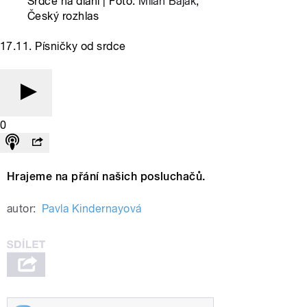
Srdce na dlani | Foto:
Milan Baják
,
Český rozhlas
17.11. Písničky od srdce
0
Hrajeme na přání našich posluchačů.
autor:
Pavla Kindernayová