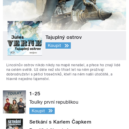
Tajuplný ostrov
Koupit
Lincolnův ostrov nikdo nikdy na mapě nenašel, a přece ho znají lidé
na celém světě. Už déle než sto třicet let na něm prožívají
dobrodružství s pěticí trosečníků, kteří na něm našli útočiště, a
hlavně nejedno tajemství.
1-25
Toulky první republikou
Koupit
Setkání s Karlem Čapkem