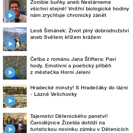
Zombie buňky aneb Nestárneme
všichni stejně! Vnitřní biologické hodiny
nám zrychluje chronický zánět
Leoš Šimánek: Život plný dobrodružství
aneb Světem křížem krážem
Četba z románu Jana Štiftera: Paví
hody. Emotivní a poetický příběh
z městečka Horní Jelení
Hradecké minuty! S Hradečáky do lázní
- Lázně Velichovky
Tajemství Dětenického panství!
Čarodějnice Žizelda dohlíží na
turistickou novinku zámku v Dětenicích