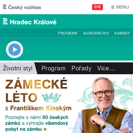
Přejít k hlavnímu obsahu
MENU
ŽIVĚ
PROGRAM
AUDIOARCHIV
KAMERY
Životní styl
Program
Pořady
Více
…