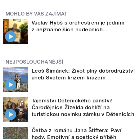
MOHLO BY VÁS ZAJÍMAT
Václav Hybš s orchestrem je jedním
z nejznámějších hudebních...
NEJPOSLOUCHANĚJŠÍ
Leoš Šimánek: Život plný dobrodružství
aneb Světem křížem krážem
Tajemství Dětenického panství!
Čarodějnice Žizelda dohlíží na
turistickou novinku zámku v Dětenicích
Četba z románu Jana Štiftera: Paví
hody. Emotivní a poetický příběh