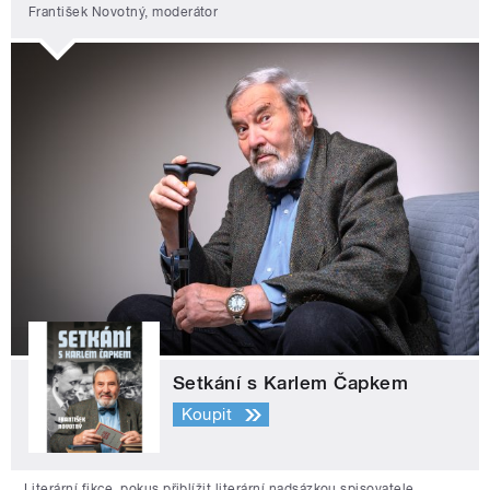
František Novotný, moderátor
Setkání s Karlem Čapkem
Koupit
Literární fikce, pokus přiblížit literární nadsázkou spisovatele,