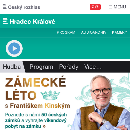
Přejít k hlavnímu obsahu
MENU
ŽIVĚ
PROGRAM
AUDIOARCHIV
KAMERY
Hudba
Program
Pořady
Více
…