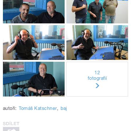
12
fotografií
autoři:
Tomáš Katschner
,
baj