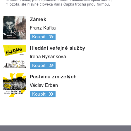
filozofa, ale hlavně člověka Karla Čapka trochu jinou formou.
Zámek
Franz Kafka
Koupit
Hledání veřejné služby
Irena Ryšánková
Koupit
Pastvina zmizelých
Václav Erben
Koupit