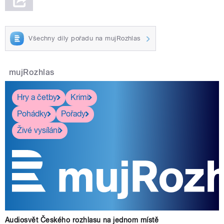
Všechny díly pořadu na mujRozhlas
mujRozhlas
Hry a četby
Krimi
Pohádky
Pořady
Živé vysílání
Audiosvět Českého rozhlasu na jednom místě