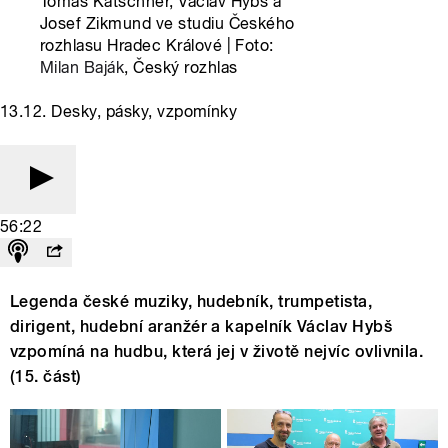
Tomáš Katschner, Václav Hybš a
Josef Zikmund ve studiu Českého
rozhlasu Hradec Králové | Foto:
Milan Baják
, Český rozhlas
13.12. Desky, pásky, vzpomínky
56:22
Legenda české muziky, hudebník, trumpetista,
dirigent, hudební aranžér a kapelník Václav Hybš
vzpomíná na hudbu, která jej v životě nejvíc ovlivnila.
(15. část)