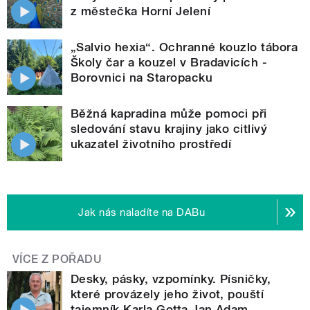
z městečka Horní Jelení
„Salvio hexia“. Ochranné kouzlo tábora
Školy čar a kouzel v Bradavicích -
Borovnici na Staropacku
Běžná kapradina může pomoci při
sledování stavu krajiny jako citlivý
ukazatel životního prostředí
Jak nás naladíte na DABu
VÍCE Z POŘADU
Desky, pásky, vzpomínky. Písničky,
které provázely jeho život, pouští
tajemník Karla Gotta Jan Adam