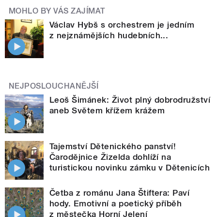
MOHLO BY VÁS ZAJÍMAT
Václav Hybš s orchestrem je jedním
z nejznámějších hudebních...
NEJPOSLOUCHANĚJŠÍ
Leoš Šimánek: Život plný dobrodružství
aneb Světem křížem krážem
Tajemství Dětenického panství!
Čarodějnice Žizelda dohlíží na
turistickou novinku zámku v Dětenicích
Četba z románu Jana Štiftera: Paví
hody. Emotivní a poetický příběh
z městečka Horní Jelení