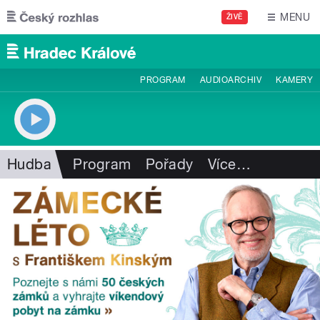
Přejít k hlavnímu obsahu
MENU
ŽIVĚ
PROGRAM
AUDIOARCHIV
KAMERY
Hudba
Program
Pořady
Více
…