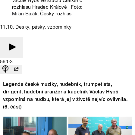
Václav Hybš ve studiu Českého
rozhlasu Hradec Králové | Foto:
Milan Baják
, Český rozhlas
11.10. Desky, pásky, vzpomínky
56:03
Legenda české muziky, hudebník, trumpetista,
dirigent, hudební aranžér a kapelník Václav Hybš
vzpomíná na hudbu, která jej v životě nejvíc ovlivnila.
(6. část)