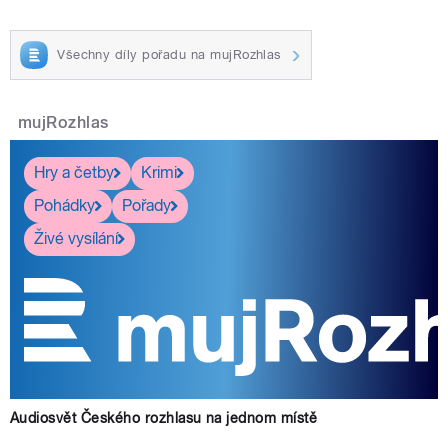
Všechny díly pořadu na mujRozhlas
mujRozhlas
Hry a četby
Krimi
Pohádky
Pořady
Živé vysílání
Audiosvět Českého rozhlasu na jednom místě