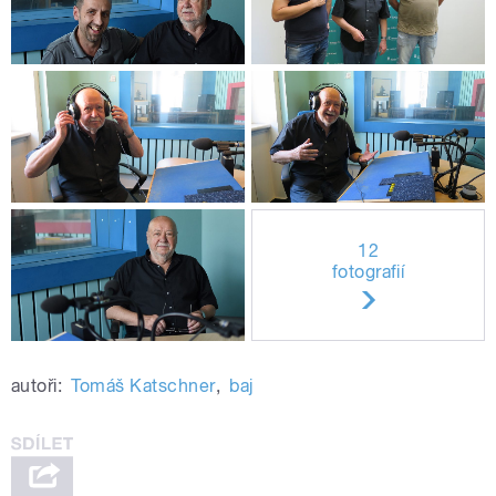
12
fotografií
autoři:
Tomáš Katschner
,
baj