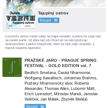
Tajuplný ostrov
Koupit
Lincolnův ostrov nikdo nikdy na mapě nenašel, a přece ho znají lidé
na celém světě. Už déle než sto třicet let na něm prožívají
dobrodružství s pěticí trosečníků, kteří na něm našli útočiště, a
hlavně nejedno tajemství.
PRAŽSKÉ JARO - PRAGUE SPRING
FESTIVAL - GOLD EDITION vol. 7
Bedřich Smetana, Česká filharmonie,
Wolfgang Sawallisch, Johannes Brahms,
Pražský filharmonický sbor, Roberta
Alexander, Thomas Allen, Lubomír Mátl,
Erich Leinsdorf, Miroslav Mareš, Jaroslav
Vašíček, Jan Málek, Zbyněk Matějů
Koupit