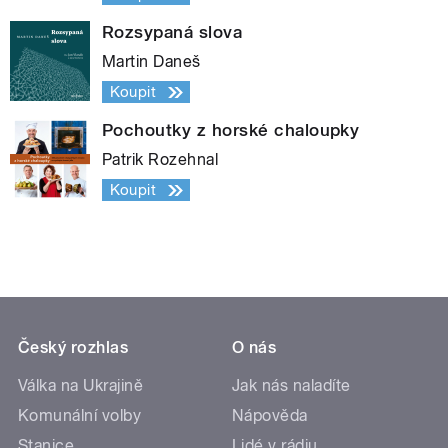
Rozsypaná slova
Martin Daneš
Koupit
Pochoutky z horské chaloupky
Patrik Rozehnal
Koupit
Český rozhlas
O nás
Válka na Ukrajině
Jak nás naladíte
Komunální volby
Nápověda
Stanice
Lidé v rádiu