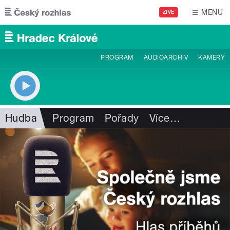
Přejít k hlavnímu obsahu
MENU
ŽIVĚ
PROGRAM
AUDIOARCHIV
KAMERY
Hudba
Program
Pořady
Více
…