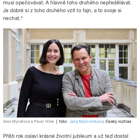
musí opečovávat. A hlavně toho druhého nepředělávat.
Je dobré si z toho druhého vzít to fajn, a to svoje si
nechat.“
Alex Mynářová a Pavel Vítek
|
foto:
Jana Myslivečková
,
Český rozhlas
Příští rok oslaví krásné životní jubileum a už teď dostal