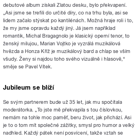
debutové album získali Zlatou desku, bylo překvapení.
„Asi jsme se trefili do určité díry, co na trhu byla, asi se
lidem začalo stýskat po kantilénách. Možná hraje roli i to,
že my jsme opravdu každý jiný. Já jsem například
romantik, Michal Bragagnolo je klasický operní tenor, to
ženský milujou, Marian Vojtko je vyzrálá muzikálová
hvězda a Honza Kříž je muzikálový bard a chlap se vším
všudy. Ženy si najdou toho svého vizuálně i hlasově,“
směje se Pavel Vítek.
Jubileum se blíží
Se svým partnerem bude už 35 let, jak mu spočítala
moderátorka. „To jste mě překvapila s tou číslovkou,
nemám na tohle moc paměť, beru život, jak přichází. Asi
je to o tom mít společné zážitky, smysl pro humor a velký
nadhled. Každý pátek není posvícení, takže vztah se