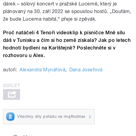
dárek – sólový koncert v pražské Lucerně, který je
plánovaný na 30. září 2022 se spoustou hostů. „Doufám,
že bude Lucerna nabitá,“ přeje si zpěvák.
Proč natáčeli 4 Tenoři videoklip k písničce Mně sílu
dáš v Tunisku a čím si ho země získala? Jak po letech
hodnotí bydlení na Karlštejně? Poslechněte si v
rozhovoru u Alex.
autoři:
Alexandra Mynářová
,
Dana Josefová
Všechny díly pořadu na mujRozhlas