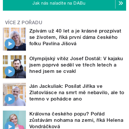
Jak nás naladíte na DABu
VÍCE Z POŘADU
Zpívám už 40 let a je krásné prozpívat
se životem, říká první dáma českého
folku Pavlína Jíšová
Olympijský vítěz Josef Dostál: V kajaku
jsem poprvé seděl ve třech letech a
hned jsem se cvakl
Ján Jackuliak: Posílat Jiříka ve
Zlatovlásce na smrt mě nebavilo, ale to
temno v pohádce ano
Královna českého popu? Pořád
zůstávám nohama na zemi, říká Helena
Vondráčková