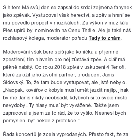
S hitem Má svůj den se zapsal do srdcí zejména fanynek
jako zpěvák. Vystudoval však herectví, a zpěv a hraní se
mu povedlo propojit v muzikálech. Za výkon v muzikálu
Ples upírů byl nominován na Cenu Thálie. Ale je také náš
rozhlasový kolega, moderátor pořadu
Tady to znám
.
Moderování však bere spíš jako koníčka a příjemné
zpestření, tím hlavním pro něj zůstává zpěv. A diář má
pěkně nabitý. Od roku 2018 zpívá v uskupení 4 Tenoři,
které založil jeho životní partner, producent Janis
Sidovský. To, že tam bude vystupovat, ale jisté nebylo.
„Naopak, kovářovic kobyla musí umět jezdit nejlíp, jinak
by mě Janis nikdy neobsadil, kdybych si to svoje místo
nevydobyl. Ty hlasy musí být vyvážené. Takže jsem
zapracoval a jsem za to rád, že to vyšlo. Nesnesl bych
pomyšlení být někde z protekce.“
Řada koncertů je zcela vyprodaných. Přesto fakt, že za