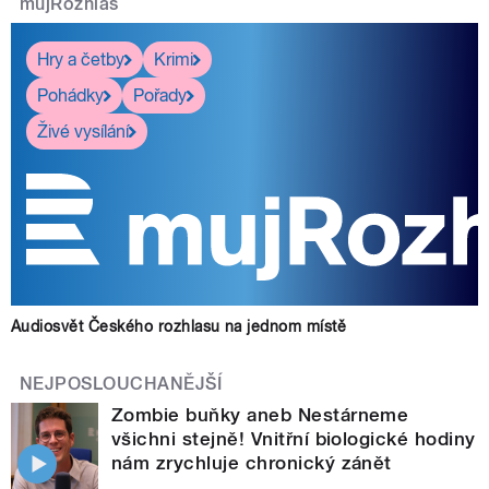
mujRozhlas
Hry a četby
Krimi
Pohádky
Pořady
Živé vysílání
Audiosvět Českého rozhlasu na jednom místě
NEJPOSLOUCHANĚJŠÍ
Zombie buňky aneb Nestárneme
všichni stejně! Vnitřní biologické hodiny
nám zrychluje chronický zánět