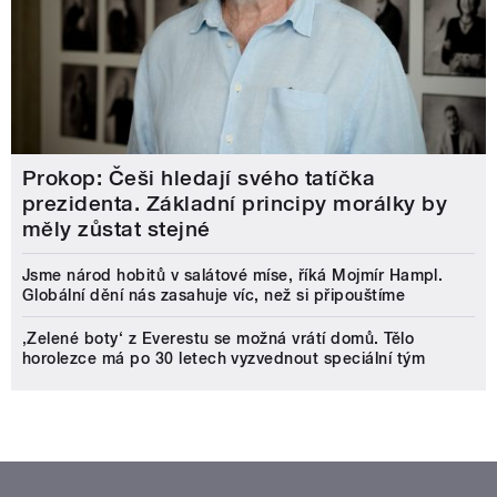
Prokop: Češi hledají svého tatíčka
prezidenta. Základní principy morálky by
měly zůstat stejné
Jsme národ hobitů v salátové míse, říká Mojmír Hampl.
Globální dění nás zasahuje víc, než si připouštíme
‚Zelené boty‘ z Everestu se možná vrátí domů. Tělo
horolezce má po 30 letech vyzvednout speciální tým