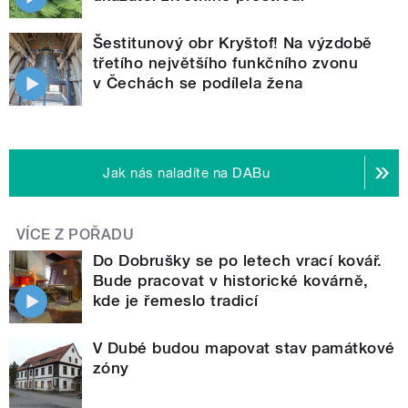
Šestitunový obr Kryštof! Na výzdobě
třetího největšího funkčního zvonu
v Čechách se podílela žena
Jak nás naladíte na DABu
VÍCE Z POŘADU
Do Dobrušky se po letech vrací kovář.
Bude pracovat v historické kovárně,
kde je řemeslo tradicí
V Dubé budou mapovat stav památkové
zóny