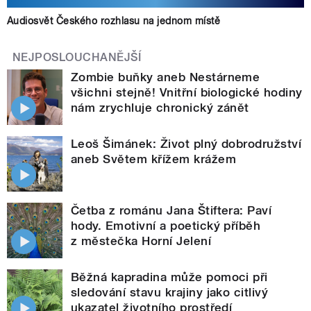
Audiosvět Českého rozhlasu na jednom místě
NEJPOSLOUCHANĚJŠÍ
Zombie buňky aneb Nestárneme
všichni stejně! Vnitřní biologické hodiny
nám zrychluje chronický zánět
Leoš Šimánek: Život plný dobrodružství
aneb Světem křížem krážem
Četba z románu Jana Štiftera: Paví
hody. Emotivní a poetický příběh
z městečka Horní Jelení
Běžná kapradina může pomoci při
sledování stavu krajiny jako citlivý
ukazatel životního prostředí