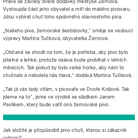
Právě se zavřely dveře dodávky městyse Žernova.
Vystoupila část jeho obyvatel a míří do malého pivovaru.
Jdou vybírat chuť toho správného slavnostního piva.
„Našeho piva, žernovské šestistovky," směje se vedoucí
výpravy Martina Tučková, obyvatelka Žernova.
„Občané se shodli na tom, že je potřeba, aby pivo bylo
pitelné a lehké, protože oslava bude probíhat v letních
měsících. Tak pokud by bylo velké horko, aby nám to
chutnalo a nebolela nás hlava," dodává Martina Tučková.
„Tak já vás tady vítám, v pivovaře ve Dvoře Králové. Tak
jdeme na to", jsme ve výrobě se sládkem Janem
Pavlíkem, který bude vařit ono žernovské pivo.
Jak složité je přizpůsobit pivo chuti, kterou si zákazník
vybere?