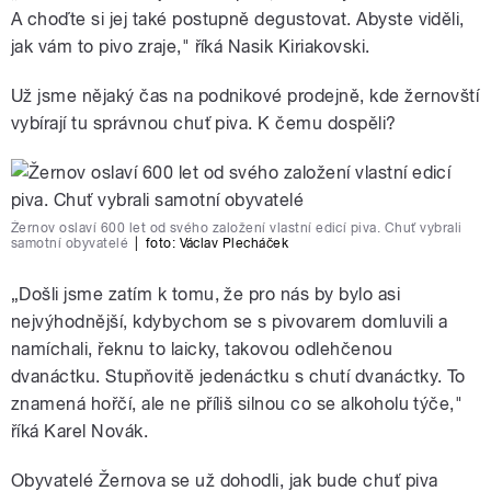
A choďte si jej také postupně degustovat. Abyste viděli,
jak vám to pivo zraje," říká Nasik Kiriakovski.
Už jsme nějaký čas na podnikové prodejně, kde žernovští
vybírají tu správnou chuť piva. K čemu dospěli?
Žernov oslaví 600 let od svého založení vlastní edicí piva. Chuť vybrali
samotní obyvatelé
|
foto: Václav Plecháček
„Došli jsme zatím k tomu, že pro nás by bylo asi
nejvýhodnější, kdybychom se s pivovarem domluvili a
namíchali, řeknu to laicky, takovou odlehčenou
dvanáctku. Stupňovitě jedenáctku s chutí dvanáctky. To
znamená hořčí, ale ne příliš silnou co se alkoholu týče,"
říká Karel Novák.
Obyvatelé Žernova se už dohodli, jak bude chuť piva