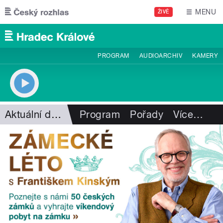
Přejít k hlavnímu obsahu
MENU
ŽIVĚ
PROGRAM
AUDIOARCHIV
KAMERY
Aktuální dění
Program
Pořady
Více
…