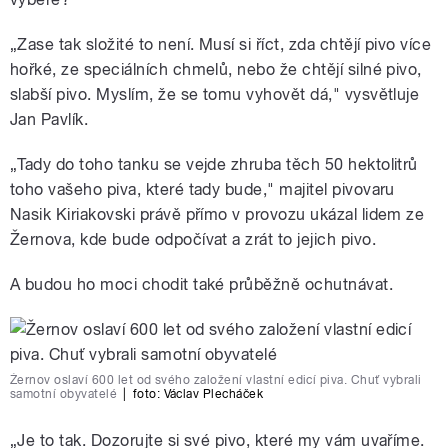
„Zase tak složité to není. Musí si říct, zda chtějí pivo více
hořké, ze speciálních chmelů, nebo že chtějí silné pivo,
slabší pivo. Myslím, že se tomu vyhovět dá," vysvětluje
Jan Pavlík.
„Tady do toho tanku se vejde zhruba těch 50 hektolitrů
toho vašeho piva, které tady bude," majitel pivovaru
Nasik Kiriakovski právě přímo v provozu ukázal lidem ze
Žernova, kde bude odpočívat a zrát to jejich pivo.
A budou ho moci chodit také průběžně ochutnávat.
Žernov oslaví 600 let od svého založení vlastní edicí piva. Chuť vybrali
samotní obyvatelé
|
foto: Václav Plecháček
„Je to tak. Dozorujte si své pivo, které my vám uvaříme.