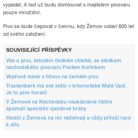
vypadat. A teď už budu domlouvat s majitelem pivovaru
pouze množství.
Pivo se bude čepovat v červnu, kdy Žernov oslaví 600 let
od svého založení.
SOUVISEJÍCÍ PŘÍSPĚVKY
Vše o pivu, tekutém českém chlebě, se sládkem
náchodského pivovaru Pavlem Kořínkem
Vepřové maso s hlívou na černém pivu
Trautenberk má své sídlo v krkonošské Malé Úpě.
Je to pivo horalů
V Žernově na Náchodsku neukázněné řidiče
zpomalí speciální vjezdové brány
Hasiči z Žernova na nic nežehrají a vždy přiloží ruce
k dílu