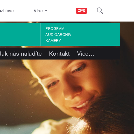
ozhlase
Více
ŽIVĚ
PROGRAM
AUDIOARCHIV
KAMERY
Jak nás naladíte
Kontakt
Více
…