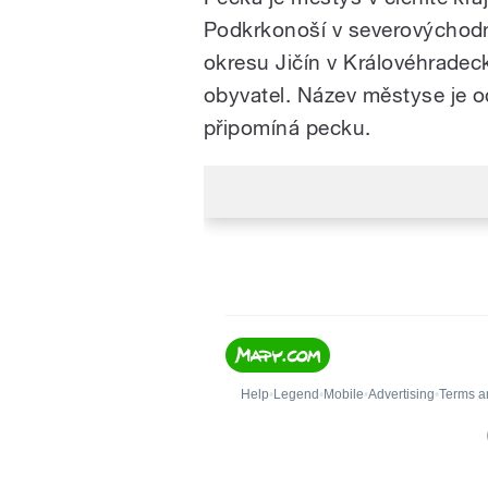
Podkrkonoší v severovýchodn
okresu Jičín v Královéhradecké
obyvatel. Název městyse je 
připomíná pecku.