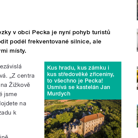
zky v obci Pecka je nyní pohyb turistů
it podél frekventované silnice, ale
mi místy.
ezávislá
Kus hradu, kus zámku i
kus středověké zříceniny,
vá. „Z centra
to všechno je Pecka!
 na Žižkově
Usmívá se kastelán Jan
Murdych
ré jsme
dojdete na
zadu k
jině