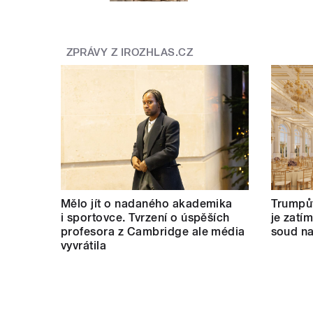
ZPRÁVY Z IROZHLAS.CZ
Mělo jít o nadaného akademika
Trumpův
i sportovce. Tvrzení o úspěších
je zatí
profesora z Cambridge ale média
soud na
vyvrátila