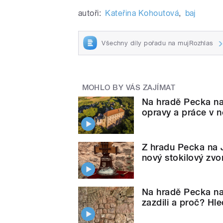
autoři:
Kateřina Kohoutová
,
baj
Všechny díly pořadu na mujRozhlas
MOHLO BY VÁS ZAJÍMAT
Na hradě Pecka na 
opravy a práce v n
Z hradu Pecka na J
nový stokilový zvo
Na hradě Pecka na
zazdili a proč? Hl