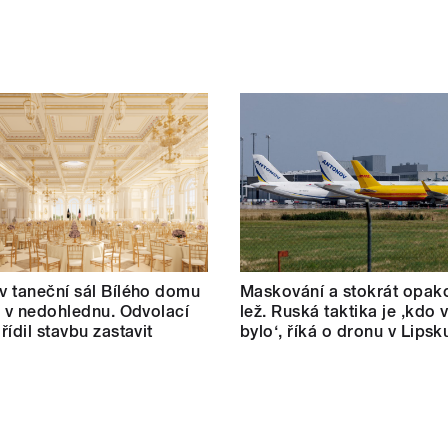
 taneční sál Bílého domu
Maskování a stokrát opak
m v nedohlednu. Odvolací
lež. Ruská taktika je ‚kdo v
řídil stavbu zastavit
bylo‘, říká o dronu v Lipsk