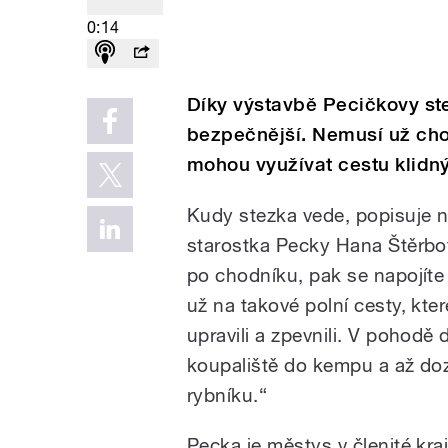
0:14
Díky výstavbě Pecičkovy ste
bezpečnější. Nemusí už chod
mohou využívat cestu klidný
Kudy stezka vede, popisuje n
starostka Pecky Hana Štěrbo
po chodníku, pak se napojíte
už na takové polní cesty, kte
upravili a zpevnili. V pohodě 
koupaliště do kempu a až do
rybníku.“
Pecka je městys v členité kra