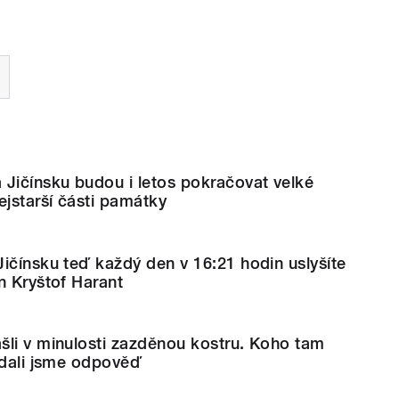
Jičínsku budou i letos pokračovat velké
ejstarší části památky
ičínsku teď každý den v 16:21 hodin uslyšíte
n Kryštof Harant
šli v minulosti zazděnou kostru. Koho tam
edali jsme odpověď