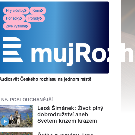
Hry a četby
Krimi
Pohádky
Pořady
Živé vysílání
Audiosvět Českého rozhlasu na jednom místě
NEJPOSLOUCHANĚJŠÍ
Leoš Šimánek: Život plný
dobrodružství aneb
Světem křížem krážem