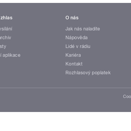
zhlas
O nás
ysílání
Jak nás naladíte
rchiv
Nápověda
sty
Lidé v rádiu
í aplikace
Kariéra
Kontakt
Rozhlasový poplatek
Coo