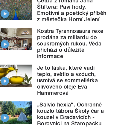
Četba z románu Jana
Štiftera: Paví hody.
Emotivní a poetický příběh
z městečka Horní Jelení
Kostra Tyrannosaura rexe
prodána za miliardu do
soukromých rukou. Věda
přichází o důležité
informace
Je to láska, které vadí
teplo, světlo a vzduch,
usmívá se sommeliérka
olivového oleje Eva
Hammerová
„Salvio hexia“. Ochranné
kouzlo tábora Školy čar a
kouzel v Bradavicích -
Borovnici na Staropacku