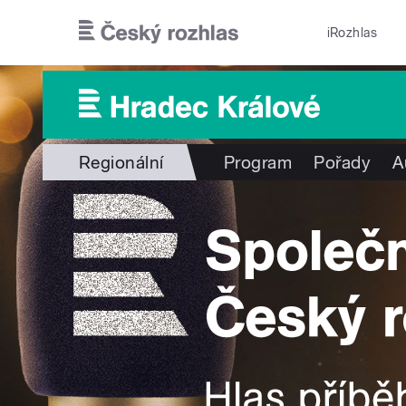
Přejít k hlavnímu obsahu
iRozhlas
Regionální
Program
Pořady
A