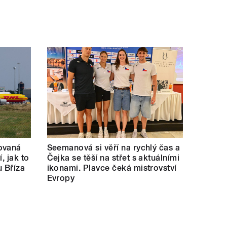
ovaná
Seemanová si věří na rychlý čas a
í, jak to
Čejka se těší na střet s aktuálními
u Bříza
ikonami. Plavce čeká mistrovství
Evropy