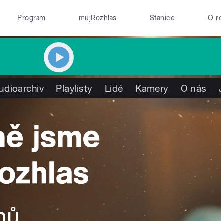
Program
mujRozhlas
Stanice
O r
udioarchiv
Playlisty
Lidé
Kamery
O nás