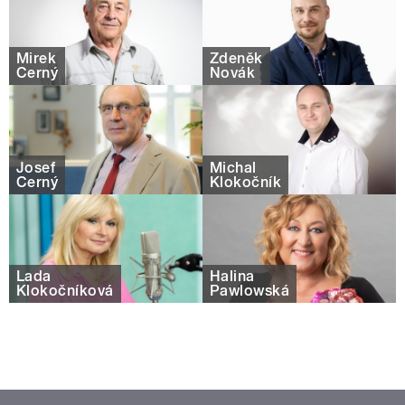
Mirek
Zdeněk
Černý
Novák
Josef
Michal
Černý
Klokočník
Lada
Halina
Klokočníková
Pawlowská