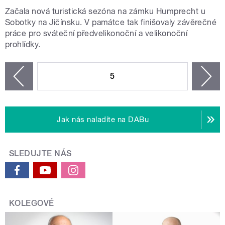
Začala nová turistická sezóna na zámku Humprecht u
Sobotky na Jičínsku. V památce tak finišovaly závěrečné
práce pro sváteční předvelikonoční a velikonoční
prohlídky.
STRÁNKY
5
n
zí
Jak nás naladíte na DABu
SLEDUJTE NÁS
KOLEGOVÉ