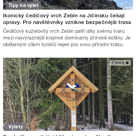
Tipy na výlet
Ikonický čedičový vrch Zebín na Jičínsku čekají
úpravy. Pro návštěvníky vznikne bezpečnější trasa
Čedičový kuželovitý vrch Zebín patří díky svému tvaru
mezi nejvýraznější krajinné dominanty jičínské kotliny. Je
oblíbeným cílem turistů nejen pro svou přírodní krásu.
3 minuty
Výlety