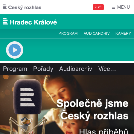
Přejít k hlavnímu obsahu
MENU
ŽIVĚ
PROGRAM
AUDIOARCHIV
KAMERY
Program
Pořady
Audioarchiv
Více
…