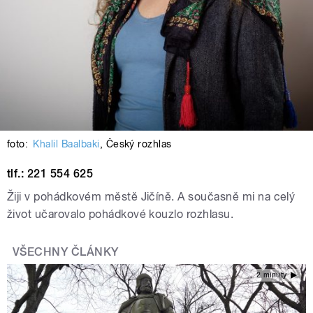
foto:
Khalil Baalbaki
,
Český rozhlas
tlf.: 221 554 625
Žiji v pohádkovém městě Jičíně. A současně mi na celý
život učarovalo pohádkové kouzlo rozhlasu.
VŠECHNY ČLÁNKY
2 minuty