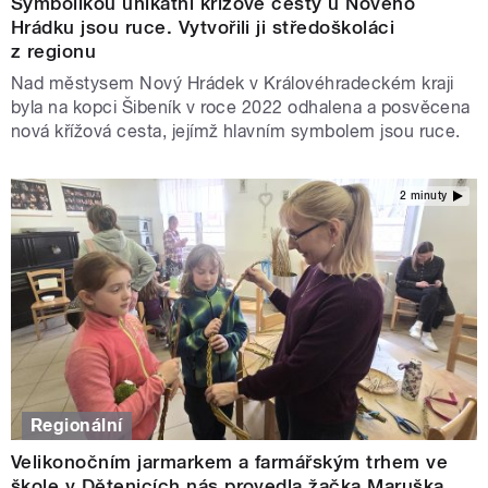
Symbolikou unikátní křížové cesty u Nového
Hrádku jsou ruce. Vytvořili ji středoškoláci
z regionu
Nad městysem Nový Hrádek v Královéhradeckém kraji
byla na kopci Šibeník v roce 2022 odhalena a posvěcena
nová křížová cesta, jejímž hlavním symbolem jsou ruce.
2 minuty
Regionální
Velikonočním jarmarkem a farmářským trhem ve
škole v Dětenicích nás provedla žačka Maruška