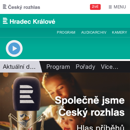
Přejít k hlavnímu obsahu
MENU
ŽIVĚ
PROGRAM
AUDIOARCHIV
KAMERY
Aktuální dění
Program
Pořady
Více
…