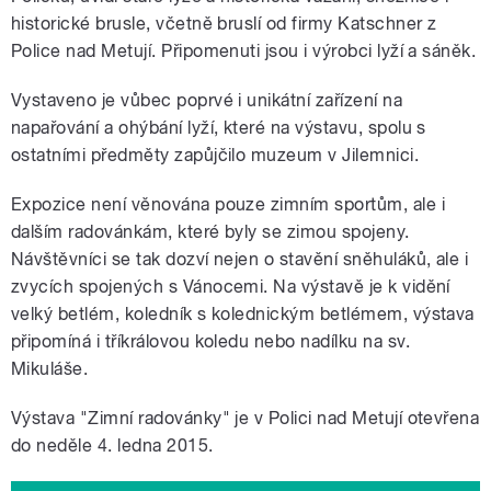
historické brusle, včetně bruslí od firmy Katschner z
Police nad Metují. Připomenuti jsou i výrobci lyží a sáněk.
Vystaveno je vůbec poprvé i unikátní zařízení na
napařování a ohýbání lyží, které na výstavu, spolu s
ostatními předměty zapůjčilo muzeum v Jilemnici.
Expozice není věnována pouze zimním sportům, ale i
dalším radovánkám, které byly se zimou spojeny.
Návštěvníci se tak dozví nejen o stavění sněhuláků, ale i
zvycích spojených s Vánocemi. Na výstavě je k vidění
velký betlém, koledník s kolednickým betlémem, výstava
připomíná i tříkrálovou koledu nebo nadílku na sv.
Mikuláše.
Výstava "Zimní radovánky" je v Polici nad Metují otevřena
do neděle 4. ledna 2015.