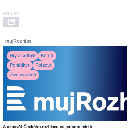
mujRozhlas
Hry a četby
Krimi
Pohádky
Pořady
Živé vysílání
Audiosvět Českého rozhlasu na jednom místě