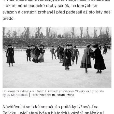
i různé méně exotické druhy sáněk, na kterých se
svazích a cestách proháněli před padesáti až sto lety naši
předci.
pause
Bruslení na rybníce v jižních Čechách (z výstavy Člověk ve fotografii
cyklu Monarchie)
|
foto: Národní muzeum Praha
Návštěvníci se také seznámí s počátky lyžování na
Policku, uvidí staré lyže a historická vázání, sněžnice i