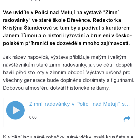
Vše uvidíte v Polici nad Metují na výstavě "Zimní
radovánky" ve staré škole Dřevěnce. Redaktorka
Kristýna Štanderová se tam byla podívat s kurátorem
Janem Tůmou a o historii lyžování a bruslení v česko-
polském příhraničí se dozvěděla mnoho zajímavostí.
Jak název napovídá, výstava přibližuje malým i velkým
návštěvníkům staré zimní radovánky, jak se děti i dospělí
bavili před sto lety v zimním období. Výstava určená pro
všechny generace bude doplněna diorámaty s figurínami.
Dobovou atmosféru dotváří historické reklamy.
Zimní radovánky v Polici
nad Metují
" style="">
Zimní radovánky v Polici nad Metují
0:00
Play /
nad Metují
Zimní radovánky v Polici
K vidění jsou sáně rohačky, sáně vlčky, malá krusňata ale