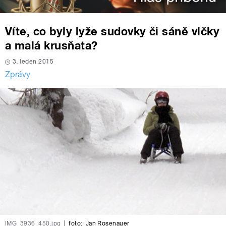
Víte, co byly lyže sudovky či sáně vlčky
a malá krusňata?
3. leden 2015
Zprávy
IMG_3936_450.jpg
|
foto:
Jan Rosenauer