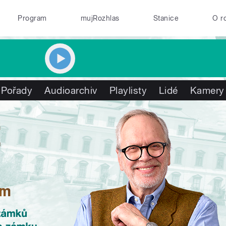
Program
mujRozhlas
Stanice
O r
Pořady
Audioarchiv
Playlisty
Lidé
Kamery