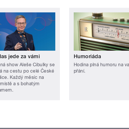
las jede za vámi
Humoriáda
ná show Aleše Cibulky se
Hodina plná humoru na v
á na cestu po celé České
přání.
lice. Každý měsíc na
 místě a s bohatým
ramem.