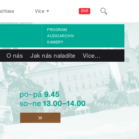
ozhlase
Více
ŽIVĚ
PROGRAM
AUDIOARCHIV
KAMERY
O nás
Jak nás naladíte
Více
…