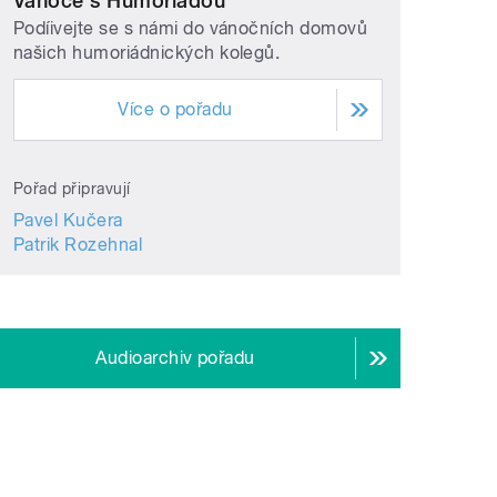
Vánoce s Humoriádou
Podíivejte se s námi do vánočních domovů
našich humoriádnických kolegů.
Více o pořadu
Pořad připravují
Pavel Kučera
Patrik Rozehnal
Audioarchiv pořadu