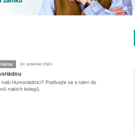
riádou
24. prosinec 2024
oriádou
e naši Humoriádníci? Podívejte se s námi do
vů našich kolegů.