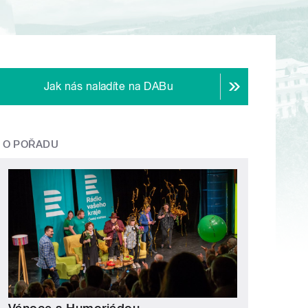
Jak nás naladíte na DABu
O POŘADU