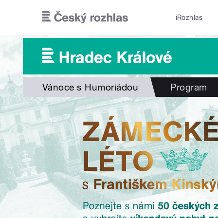
Přejít k hlavnímu obsahu
iRozhlas
Vánoce s Humoriádou
Program