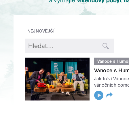
NEJNOVĚJŠÍ
Vánoce s Humo
Vánoce s Hum
Jak tráví Vánoc
vánočních domo