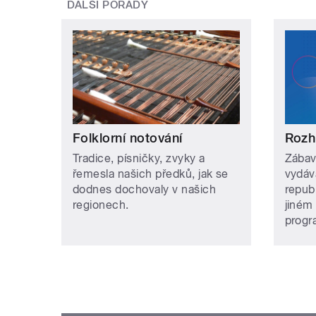
DALŠÍ POŘADY
Folklorní notování
Rozh
Tradice, písničky, zvyky a
Zábav
řemesla našich předků, jak se
vydáv
dodnes dochovaly v našich
repub
regionech.
jiném
prog