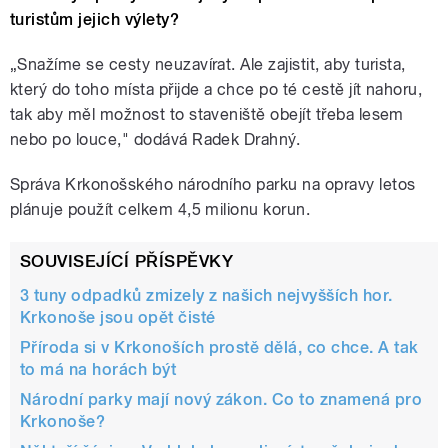
turistům jejich výlety?
„Snažíme se cesty neuzavírat. Ale zajistit, aby turista,
který do toho místa přijde a chce po té cestě jít nahoru,
tak aby měl možnost to staveniště obejít třeba lesem
nebo po louce," dodává Radek Drahný.
Správa Krkonošského národního parku na opravy letos
plánuje použít celkem 4,5 milionu korun.
SOUVISEJÍCÍ PŘÍSPĚVKY
3 tuny odpadků zmizely z našich nejvyšších hor.
Krkonoše jsou opět čisté
Příroda si v Krkonoších prostě dělá, co chce. A tak
to má na horách být
Národní parky mají nový zákon. Co to znamená pro
Krkonoše?