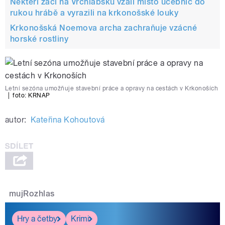
Někteří žáci na Vrchlabsku vzali místo učebnic do
rukou hrábě a vyrazili na krkonošské louky
Krkonošská Noemova archa zachraňuje vzácné
horské rostliny
Letní sezóna umožňuje stavební práce a opravy na cestách v Krkonoších
|
foto: KRNAP
autor:
Kateřina Kohoutová
mujRozhlas
Hry a četby
Krimi