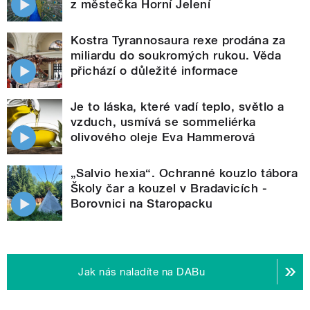
z městečka Horní Jelení
Kostra Tyrannosaura rexe prodána za
miliardu do soukromých rukou. Věda
přichází o důležité informace
Je to láska, které vadí teplo, světlo a
vzduch, usmívá se sommeliérka
olivového oleje Eva Hammerová
„Salvio hexia“. Ochranné kouzlo tábora
Školy čar a kouzel v Bradavicích -
Borovnici na Staropacku
Jak nás naladíte na DABu