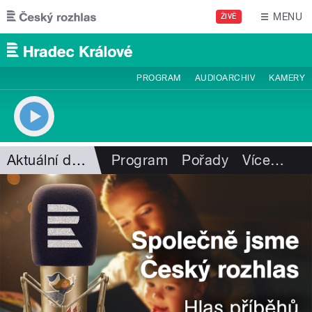
Přejít k hlavnímu obsahu
MENU
ŽIVĚ
PROGRAM
AUDIOARCHIV
KAMERY
Aktuální dění
Program
Pořady
Více
…