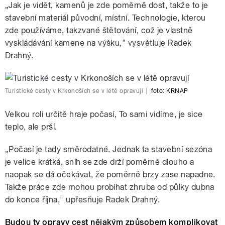
„Jak je vidět, kamenů je zde poměrně dost, takže to je
stavební materiál původní, místní. Technologie, kterou
zde používáme, takzvané štětování, což je vlastně
vyskládávání kamene na výšku," vysvětluje Radek
Drahný.
Turistické cesty v Krkonoších se v létě opravují
|
foto: KRNAP
Velkou roli určitě hraje počasí, To sami vidíme, je sice
teplo, ale prší.
„Počasí je tady směrodatné. Jednak ta stavební sezóna
je velice krátká, sníh se zde drží poměrně dlouho a
naopak se dá očekávat, že poměrně brzy zase napadne.
Takže práce zde mohou probíhat zhruba od půlky dubna
do konce října," upřesňuje Radek Drahný.
Budou ty opravy cest nějakým způsobem komplikovat