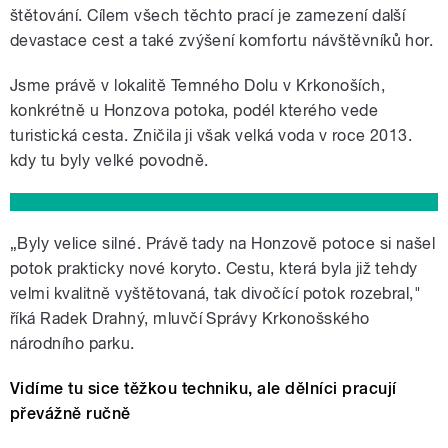
štětování. Cílem všech těchto prací je zamezení další
devastace cest a také zvýšení komfortu návštěvníků hor.
Jsme právě v lokalitě Temného Dolu v Krkonoších,
konkrétně u Honzova potoka, podél kterého vede
turistická cesta. Zničila ji však velká voda v roce 2013.
kdy tu byly velké povodně.
„Byly velice silné. Právě tady na Honzově potoce si našel
potok prakticky nové koryto. Cestu, která byla již tehdy
velmi kvalitně vyštětovaná, tak divočící potok rozebral,"
říká Radek Drahný, mluvčí Správy Krkonošského
národního parku.
Vidíme tu sice těžkou techniku, ale dělníci pracují
převážně ručně