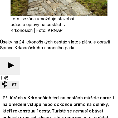
Letní sezóna umožňuje stavební
práce a opravy na cestách v
Krkonoších | Foto: KRNAP
Úseky na 24 krkonošských cestách letos plánuje opravit
Správa Krkonošského národního parku
1:45
Při túrách v Krkonoších teď na cestách můžete narazit
na omezení vstupu nebo dokonce přímo na dělníky,
kteří rekonstruují cesty. Turisté se nemusí obávat
úplných uzavírek stezek, ale s omezením by počítat