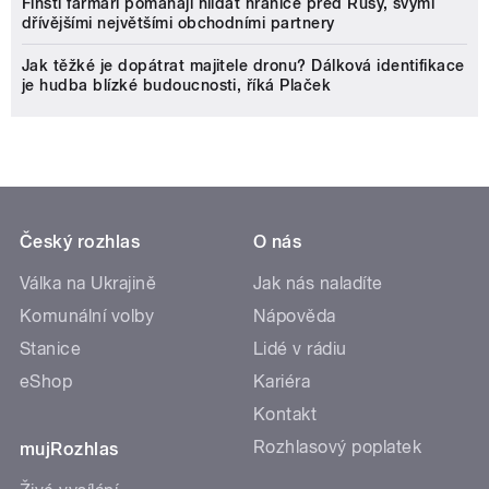
Finští farmáři pomáhají hlídat hranice před Rusy, svými
dřívějšími největšími obchodními partnery
Jak těžké je dopátrat majitele dronu? Dálková identifikace
je hudba blízké budoucnosti, říká Plaček
Český rozhlas
O nás
Válka na Ukrajině
Jak nás naladíte
Komunální volby
Nápověda
Stanice
Lidé v rádiu
eShop
Kariéra
Kontakt
Rozhlasový poplatek
mujRozhlas