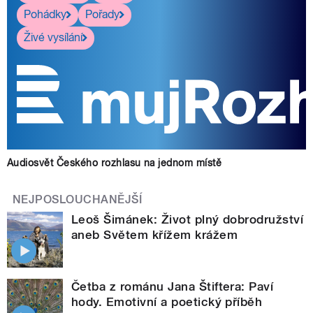
Pohádky
Pořady
Živé vysílání
Audiosvět Českého rozhlasu na jednom místě
NEJPOSLOUCHANĚJŠÍ
Leoš Šimánek: Život plný dobrodružství
aneb Světem křížem krážem
Četba z románu Jana Štiftera: Paví
hody. Emotivní a poetický příběh