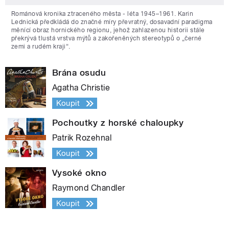
Románová kronika ztraceného města - léta 1945–1961. Karin
Lednická předkládá do značné míry převratný, dosavadní paradigma
měnící obraz hornického regionu, jehož zahlazenou historii stále
překrývá tlustá vrstva mýtů a zakořeněných stereotypů o „černé
zemi a rudém kraji“.
Brána osudu
Agatha Christie
Koupit
Pochoutky z horské chaloupky
Patrik Rozehnal
Koupit
Vysoké okno
Raymond Chandler
Koupit