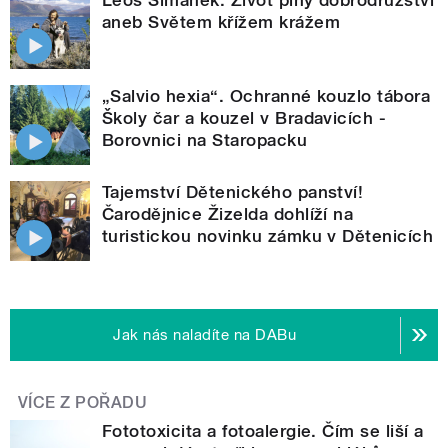
Leoš Šimánek: Život plný dobrodružství
aneb Světem křížem krážem
„Salvio hexia“. Ochranné kouzlo tábora
Školy čar a kouzel v Bradavicích -
Borovnici na Staropacku
Tajemství Dětenického panství!
Čarodějnice Žizelda dohlíží na
turistickou novinku zámku v Dětenicích
Jak nás naladíte na DABu
VÍCE Z POŘADU
Fototoxicita a fotoalergie. Čím se liší a