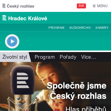
Přejít k hlavnímu obsahu
MENU
ŽIVĚ
PROGRAM
AUDIOARCHIV
KAMERY
Životní styl
Program
Pořady
Více
…