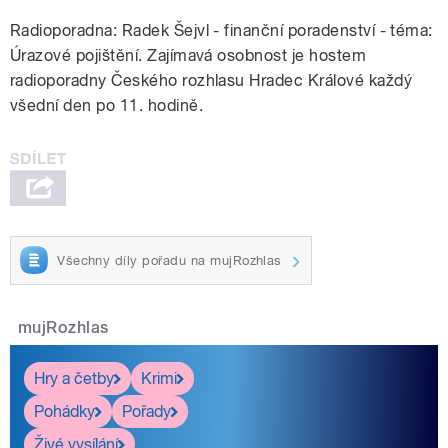
Radioporadna: Radek Šejvl - finanční poradenství - téma:
Úrazové pojištění.
Zajímavá osobnost je hostem
radioporadny Českého rozhlasu Hradec Králové každý
všední den po 11. hodině.
Všechny díly pořadu na mujRozhlas
mujRozhlas
Hry a četby
Krimi
Pohádky
Pořady
Živé vysílání