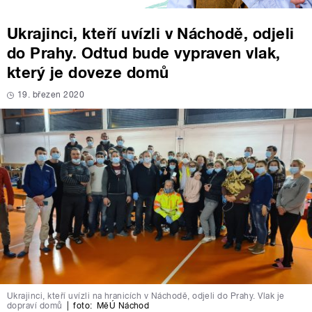
Ukrajinci, kteří uvízli v Náchodě, odjeli
do Prahy. Odtud bude vypraven vlak,
který je doveze domů
19. březen 2020
Ukrajinci, kteří uvízli na hranicích v Náchodě, odjeli do Prahy. Vlak je
dopraví domů
|
foto:
MěÚ Náchod