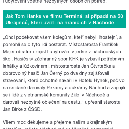
i ubytování včetně nezbytných osobních potřeb.
Jak Tom Hanks ve filmu Terminál si připadá na 50
Ukrajinců, kteří uvízli na hranicích v Náchodě
„Chci poděkovat všem kolegům, kteří nebyli lhostejní, a
pomohli se o tyto lidi postarat. Místostarosta František
Majer obratem zajistil ubytování v jedné z náchodských
škol, Hasičský záchranný sbor KHK je vybavil potřebnými
lehátky a lůžkovinami, místostarosta Jan Čtvrtečka a
dobrovolný hasič Jan Černý po dva dny zajišťovali
stravování, které ochotně navařili v Hotelu Hynek, pečivo
na snídaně darovaly Pekárny a cukrárny Náchod a zapojili
se i lidé z vietnamské komunity žijící v Náchodě a
darovali nezbytné oblečení na cestu,“ upřesnil starosta
Jan Birke z ČSSD.
Všem moc děkujeme a přejeme našim ukrajinským