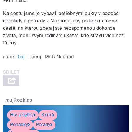
velmi málo.
Na cestu jsme je vybavili potřebnými cukry v podobě
čokolády a pohledy z Náchoda, aby po této náročné
cestě, na kterou zcela jistě nezapomenou dokonce
života, mohli svým rodinám ukázat, kde strávili více než
tři dny.
autor:
baj
|
zdroj:
MěÚ Náchod
mujRozhlas
Hry a četby
Krimi
Pohádky
Pořady