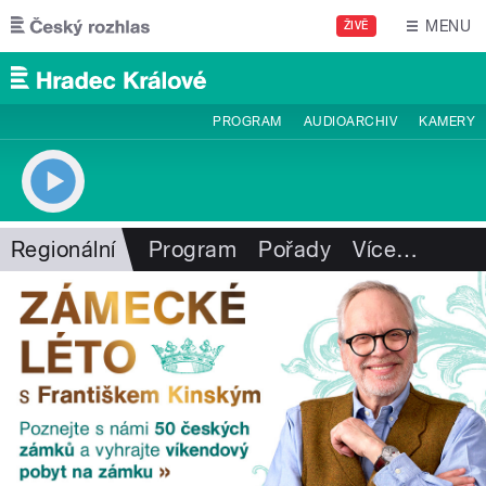
Přejít k hlavnímu obsahu
MENU
ŽIVĚ
PROGRAM
AUDIOARCHIV
KAMERY
Regionální
Program
Pořady
Více
…