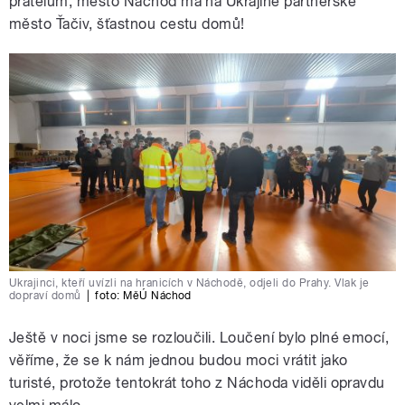
přátelům, město Náchod má na Ukrajině partnerské
město Ťačiv, šťastnou cestu domů!
Ukrajinci, kteří uvízli na hranicích v Náchodě, odjeli do Prahy. Vlak je
dopraví domů
|
foto:
MěÚ Náchod
Ještě v noci jsme se rozloučili. Loučení bylo plné emocí,
věříme, že se k nám jednou budou moci vrátit jako
turisté, protože tentokrát toho z Náchoda viděli opravdu