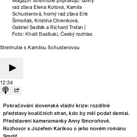
Magazín Stretnutie pripravujú: dolný
rad zľava Elena Kotová, Kamila
Schusterová, horný rad zľava Erik
Šimoňák, Kristína Chrenková,
Gabriel Sedlák a Richard Trsťan |
Foto:
Khalil Baalbaki
, Český rozhlas
Stretnutie s Kamilou Schusterovou
12:34
Pokračování slovenské vládní krize: rozdílné
představy koaličních stran, kdo by měl podat demisi.
Představení kameramanky Anny Smoroňové.
Rozhovor s Jozefem Karikou o jeho novém románu
Smršť.