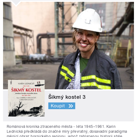
Šikmý kostel 3
Koupit
Románová kronika ztraceného města - léta 1945–1961. Karin
Lednická předkládá do značné míry převratný, dosavadní paradigma
měnící obraz hornického regionu, jehož zahlazenou historii stále