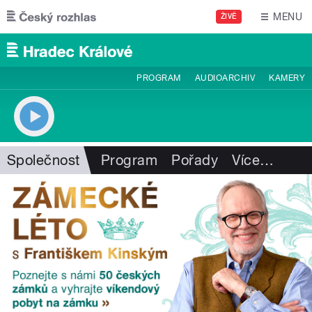
Přejít k hlavnímu obsahu
MENU
ŽIVĚ
PROGRAM
AUDIOARCHIV
KAMERY
Společnost
Program
Pořady
Více
…