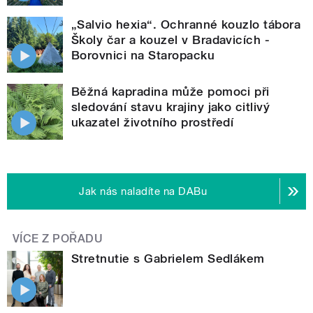
„Salvio hexia“. Ochranné kouzlo tábora
Školy čar a kouzel v Bradavicích -
Borovnici na Staropacku
Běžná kapradina může pomoci při
sledování stavu krajiny jako citlivý
ukazatel životního prostředí
Jak nás naladíte na DABu
VÍCE Z POŘADU
Stretnutie s Gabrielem Sedlákem