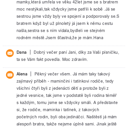
mamky,která umřela ve věku 42let jsme se s bratrem
moc nestýkali,tak vždycky jsme patřili k sobě .Já se
sestrou jsme vždy byly ve spojení a podporovaly se.S
bratrem když byl už plnoletý já jsem k němu cestu
našla,sestra se s ním vídala,bydleli ve stejném
rodném městě.Jsem šťastná,že je mám.Hana
|
Dana
Dobrý večer paní Jani, díky za Vaši písničku,
ta se Vám fakt povedla. Moc zdravím.
|
Alena
Pěkný večer všem. Já mám taky takový
zajímavý příběh - maminčini i tatínkovi rodiče, tedy
všichni čtyři byli z jedenácti dětí a protože byli z
jedné vesnice, tak jsme v podstatě byli rodina téměř
s každým, tomu jsme se vždycky smáli. A představte
si, že rodiče, maminka i tatínek, z takových
početných rodin, byli oba jedináčci. Naštěstí já mám
alespoň bratra, takže nejsme úplně sami. Jinak ještě