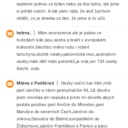
sejdeme jednou za týden nebo za dva týdny, tak jsme
si pořád vzácní. A tak jsem ráda, že aniž bychom
věděli, co je dneska za den, že jsme si to užili.
|
helena,
Mám sourozence,ale je psáno ve
hvězdách kde jsou,sestra a bratři v evropském
království,šlechtici mého rodu i robert
tamchyna,složité vstahy,panovnická moc,autorativní
osoby,málo dětí málo potomků,je más jen 103 osoby
šlecht. rodu
|
Milena z Poděbrad
Hezký noční čas Vám,milá
paní Janičko a všem posluchačům NL.Už dlouho
jsem nevolala ani nepsala a proto mi dovolte,abych
poslala pozdrav paní Aničce do Miroslavi,paní
Marušce do severních Čech,Janičce do
Jirkova,Danušce do Blatné,sympaťákům do
Židlochovic,pánům Františkovi a Pavlovi a panu