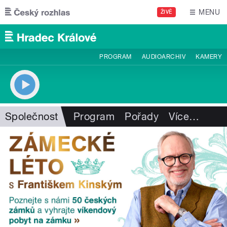
Přejít k hlavnímu obsahu
MENU
ŽIVĚ
PROGRAM
AUDIOARCHIV
KAMERY
Společnost
Program
Pořady
Více
…