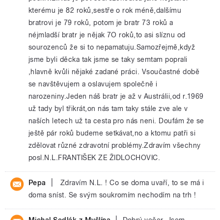
kterému je 82 roků,sestře o rok méně,dalšímu
bratrovi je 79 roků, potom je bratr 73 roků a
néjmladší bratr je nějak 7O roků,to asi slíznu od
sourozenců že si to nepamatuju.Samozřejmě,když
jsme byli děcka tak jsme se taky semtam poprali
,hlavně kvůli nějaké zadané práci. Vsoučastné době
se navštěvujem a oslavujem společně i
narozeniny.Jeden náš bratr je až v Austrálii,od r.1969
už tady byl třikrát,on nás tam taky stále zve ale v
naších letech už ta cesta pro nás neni. Doufám že se
ještě pár roků budeme setkávat,no a ktomu patři si
zdělovat různé zdravotní problémy.Zdravím všechny
posl.N.L.FRANTIŠEK ZE ŽIDLOCHOVIC.
|
Pepa
Zdravím N.L. ! Co se doma uvaří, to se má i
doma sníst. Se svým soukromím nechodím na trh !
|
Michal Sedlák z Myšlína
Dobrý večer. Jsem