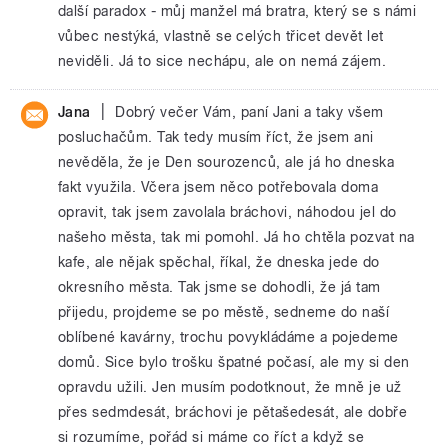
další paradox - můj manžel má bratra, který se s námi
vůbec nestýká, vlastně se celých třicet devět let
neviděli. Já to sice nechápu, ale on nemá zájem.
|
Jana
Dobrý večer Vám, paní Jani a taky všem
posluchačům. Tak tedy musím říct, že jsem ani
nevěděla, že je Den sourozenců, ale já ho dneska
fakt využila. Včera jsem něco potřebovala doma
opravit, tak jsem zavolala bráchovi, náhodou jel do
našeho města, tak mi pomohl. Já ho chtěla pozvat na
kafe, ale nějak spěchal, říkal, že dneska jede do
okresního města. Tak jsme se dohodli, že já tam
přijedu, projdeme se po městě, sedneme do naší
oblíbené kavárny, trochu povykládáme a pojedeme
domů. Sice bylo trošku špatné počasí, ale my si den
opravdu užili. Jen musím podotknout, že mně je už
přes sedmdesát, bráchovi je pětašedesát, ale dobře
si rozumíme, pořád si máme co říct a když se