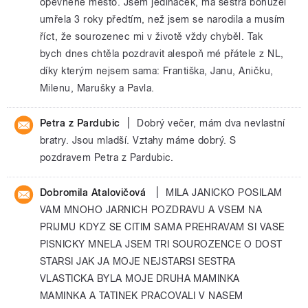
opevněné město. Jsem jedináček, má sestra bohužel
umřela 3 roky předtím, než jsem se narodila a musím
říct, že sourozenec mi v životě vždy chyběl. Tak
bych dnes chtěla pozdravit alespoň mé přátele z NL,
díky kterým nejsem sama: Františka, Janu, Aničku,
Milenu, Marušky a Pavla.
|
Petra z Pardubic
Dobrý večer, mám dva nevlastní
bratry. Jsou mladší. Vztahy máme dobrý. S
pozdravem Petra z Pardubic.
|
Dobromila Atalovičová
MILA JANICKO POSILAM
VAM MNOHO JARNICH POZDRAVU A VSEM NA
PRIJMU KDYZ SE CITIM SAMA PREHRAVAM SI VASE
PISNICKY MNELA JSEM TRI SOUROZENCE O DOST
STARSI JAK JA MOJE NEJSTARSI SESTRA
VLASTICKA BYLA MOJE DRUHA MAMINKA
MAMINKA A TATINEK PRACOVALI V NASEM