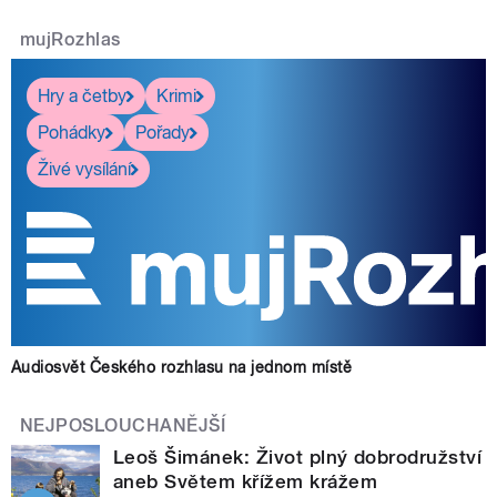
mujRozhlas
Hry a četby
Krimi
Pohádky
Pořady
Živé vysílání
Audiosvět Českého rozhlasu na jednom místě
NEJPOSLOUCHANĚJŠÍ
Leoš Šimánek: Život plný dobrodružství
aneb Světem křížem krážem