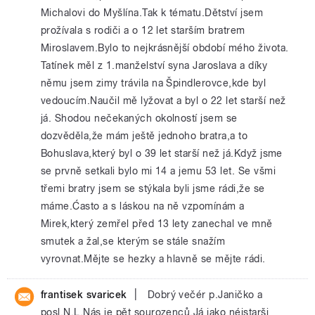
Michalovi do Myšlína.Tak k tématu.Dětství jsem
prožívala s rodiči a o 12 let starším bratrem
Miroslavem.Bylo to nejkrásnější období mého života.
Tatínek měl z 1.manželství syna Jaroslava a díky
němu jsem zimy trávila na Špindlerovce,kde byl
vedoucím.Naučil mě lyžovat a byl o 22 let starší než
já. Shodou nečekaných okolností jsem se
dozvěděla,že mám ještě jednoho bratra,a to
Bohuslava,který byl o 39 let starší než já.Když jsme
se prvně setkali bylo mi 14 a jemu 53 let. Se všmi
třemi bratry jsem se stýkala byli jsme rádi,že se
máme.Ćasto a s láskou na ně vzpomínám a
Mirek,který zemřel před 13 lety zanechal ve mně
smutek a žal,se kterým se stále snažím
vyrovnat.Mějte se hezky a hlavně se mějte rádi.
|
frantisek svaricek
Dobrý večér p.Janičko a
posl.N.L.Nás je pět sourozenců.Já jako néjstarši