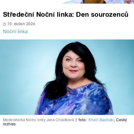
Středeční Noční linka: Den sourozenců
10. duben 2024
Noční linka
Moderátorka Noční linky Jana Chládková
|
foto:
Khalil Baalbaki
,
Český
rozhlas