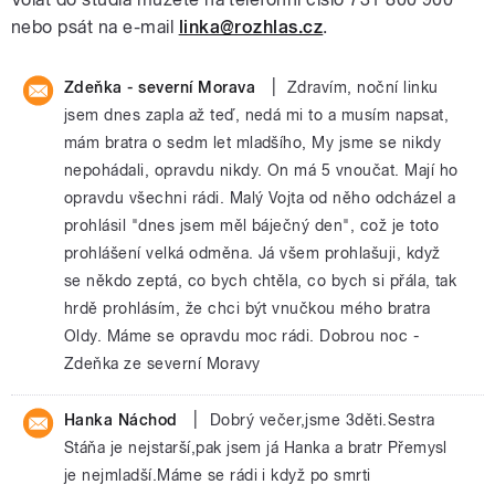
nebo psát na e-mail
linka@rozhlas.cz
.
|
Zdeňka - severní Morava
Zdravím, noční linku
jsem dnes zapla až teď, nedá mi to a musím napsat,
mám bratra o sedm let mladšího, My jsme se nikdy
nepohádali, opravdu nikdy. On má 5 vnoučat. Mají ho
opravdu všechni rádi. Malý Vojta od něho odcházel a
prohlásil "dnes jsem měl báječný den", což je toto
prohlášení velká odměna. Já všem prohlašuji, když
se někdo zeptá, co bych chtěla, co bych si přála, tak
hrdě prohlásím, že chci být vnučkou mého bratra
Oldy. Máme se opravdu moc rádi. Dobrou noc -
Zdeňka ze severní Moravy
|
Hanka Náchod
Dobrý večer,jsme 3děti.Sestra
Stáňa je nejstarší,pak jsem já Hanka a bratr Přemysl
je nejmladší.Máme se rádi i když po smrti