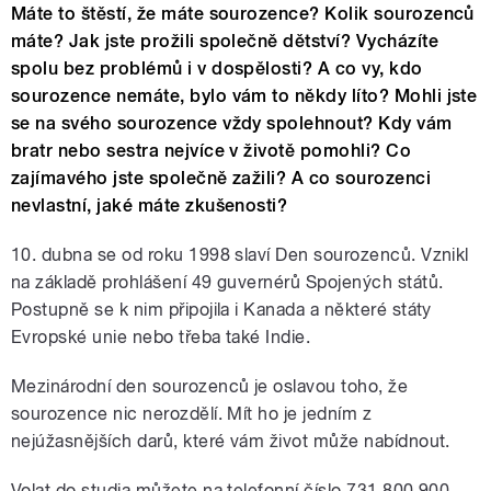
Máte to štěstí, že máte sourozence? Kolik sourozenců
máte? Jak jste prožili společně dětství? Vycházíte
spolu bez problémů i v dospělosti? A co vy, kdo
sourozence nemáte, bylo vám to někdy líto? Mohli jste
se na svého sourozence vždy spolehnout? Kdy vám
bratr nebo sestra nejvíce v životě pomohli? Co
zajímavého jste společně zažili? A co sourozenci
nevlastní, jaké máte zkušenosti?
10. dubna se od roku 1998 slaví Den sourozenců. Vznikl
na základě prohlášení 49 guvernérů Spojených států.
Postupně se k nim připojila i Kanada a některé státy
Evropské unie nebo třeba také Indie.
Mezinárodní den sourozenců je oslavou toho, že
sourozence nic nerozdělí. Mít ho je jedním z
nejúžasnějších darů, které vám život může nabídnout.
Volat do studia můžete na telefonní číslo 731 800 900