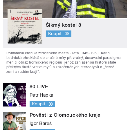
Šikmý kostel 3
Koupit
Románová kronika ztraceného města - léta 1945–1961. Karin
Lednická předkládá do značné míry převratný, dosavadní paradigma
měnící obraz hornického regionu, jehož zahlazenou historii stále
překrývá tlustá vrstva mýtů a zakořeněných stereotypů o „černé
zemi a rudém kraji“.
80 LIVE
Petr Hapka
Koupit
Pověsti z Olomouckého kraje
Igor Bareš